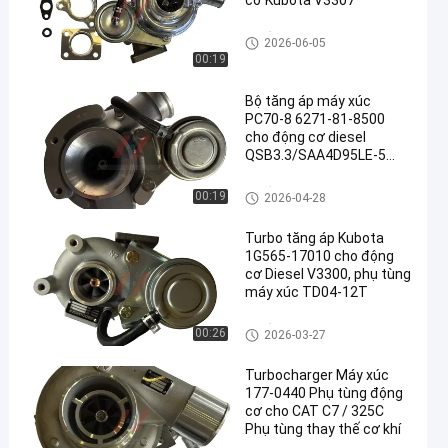
cơ Kubota V3307
Bộ lắp ráp máy tăng áp
2026-06-05
00:19
Bộ tăng áp máy xúc
PC70-8 6271-81-8500
cho động cơ diesel
QSB3.3/SAA4D95LE-5
phụ tùng TD04L-10KYRC-
5
Bộ lắp ráp máy tăng áp
00:19
2026-04-28
Turbo tăng áp Kubota
1G565-17010 cho động
cơ Diesel V3300, phụ tùng
máy xúc TD04-12T
Bộ lắp ráp máy tăng áp
00:26
2026-03-27
Turbocharger Máy xúc
177-0440 Phụ tùng động
cơ cho CAT C7 / 325C
Phụ tùng thay thế cơ khí