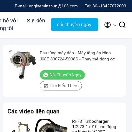
E-mail: engineminshun@163.com
Tel: 86--13427672003
n hệ với
Sự kiện


nói chuyện ngay.
ng tôi
Phụ tùng máy đào - Máy tăng áp Hino
J08E 830724-5008S - Thay thế động cơ
Nói Chuyện Ngay.
Tìm Hiểu Thêm
Các video liên quan
RHF3 Turbocharger
1G923-17010 cho động