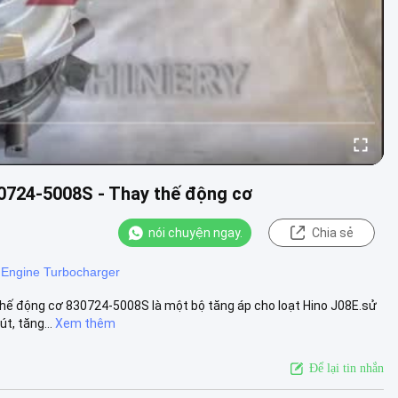
0724-5008S - Thay thế động cơ
nói chuyện ngay.
Chia sẻ
ngine Turbocharger
hế động cơ 830724-5008S là một bộ tăng áp cho loạt Hino J08E.sử
t, tăng...
Xem thêm
Để lại tin nhắn