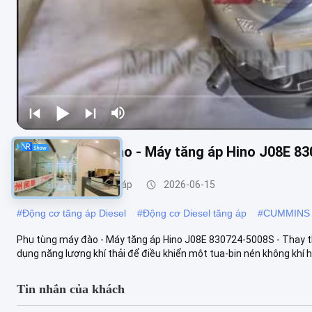
Phụ tùng máy đào - Máy tăng áp Hino J08E 83
Bộ lắp ráp máy tăng áp
2026-06-15
#
Động cơ tăng áp Diesel
#
Động cơ Diesel tăng áp
#
CUMMINS E
Phụ tùng máy đào - Máy tăng áp Hino J08E 830724-5008S - Thay t
dụng năng lượng khí thải để điều khiển một tua-bin nén không khí hú
Tin nhắn của khách