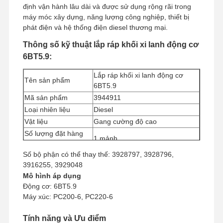
định vận hành lâu dài và được sử dụng rộng rãi trong
máy móc xây dựng, năng lượng công nghiệp, thiết bị
phát điện và hệ thống điện diesel thương mại.
Thông số kỹ thuật lắp ráp khối xi lanh động cơ
6BT5.9:
Lắp ráp khối xi lanh động cơ
Tên sản phẩm
6BT5.9
Mã sản phẩm
3944911
Loại nhiên liệu
Diesel
Vật liệu
Gang cường độ cao
Số lượng đặt hàng
1 mảnh
tối thiểu
Số bộ phận có thể thay thế: 3928797, 3928796,
Phương thức thanh
Công Đoàn Phương Tây, T/T
3916255, 3929048
toán
Mô hình áp dụng
Phương thức vận
UPS/DHL/EMS/TNT/FedEx
Động cơ: 6BT5.9
chuyển
Máy xúc: PC200-6, PC220-6
Tính năng và Ưu điểm