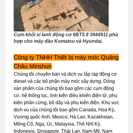
Chuyến
Kiểm Soát
Liên Hệ Với
Tin Tức
Tham Quan
Chất Lượng
Chúng Tôi
Nhà Máy
Cụm khối xi lanh động cơ 6BT5.9 3944911 phù
hợp cho máy đào Komatsu và Hyundai.
Công ty TNHH Thiết bị máy móc Quảng
Châu Minshun
Các Trường
Hợp
Chúng tôi chuyên bán và dịch vụ lắp ráp động cơ
diesel và các bộ phận máy móc xây dựng. Dòng
động cơ Perkins
sản phẩm của chúng tôi bao gồm các cụm động
cơ, hệ thống lọc, linh kiện điều khiển điện tử, phụ
Động cơ Yanmar
kiện phần cứng, bộ dây và phụ kiện điện. Khu vực
dịch vụ của chúng tôi bao gồm Canada, Hoa Kỳ,
động cơ Kubota
Vương quốc Anh, Mexico, Hà Lan, Kazakhstan,
Mông Cổ, Nga, Úc, Malaysia, Thổ Nhĩ Kỳ,
Động cơ Isuzu
Indonesia, Singapore, Thái Lan, Nam Mỹ, Nam