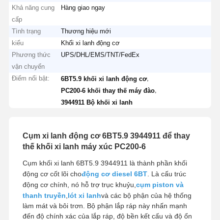
Khả năng cung
Hàng giao ngay
cấp
Tình trạng
Thương hiệu mới
kiểu
Khối xi lanh động cơ
Phương thức
UPS/DHL/EMS/TNT/FedEx
vận chuyển
Điểm nổi bật:
,
6BT5.9 khối xi lanh động cơ
,
PC200-6 khối thay thế máy đào
3944911 Bộ khối xi lanh
Cụm xi lanh động cơ 6BT5.9 3944911 để thay
thế khối xi lanh máy xúc PC200-6
Cụm khối xi lanh 6BT5.9 3944911 là thành phần khối
động cơ cốt lõi cho
động cơ diesel 6BT
. Là cấu trúc
động cơ chính, nó hỗ trợ trục khuỷu,
cụm piston và
thanh truyền
,
lót xi lanh
và các bộ phận của hệ thống
làm mát và bôi trơn. Bộ phận lắp ráp này nhấn mạnh
đến độ chính xác của lắp ráp, độ bền kết cấu và độ ổn