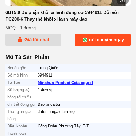
2/4
6BT5.9 Bộ phận khối xi lanh động cơ 3944911 Đối với
PC200-6 Thay thế khối xi lanh máy đào
MOQ：1 đơn vị
Giá tốt nhất
nói chuyện ngay.
Mô Tả Sản Phẩm
Nguồn gốc
Trung Quốc
Số mô hình
3944911
Tài liệu
Minshun Product Catalog.pdf
Số lượng đặt
1 đơn vị
hàng tối thiểu
chi tiết đóng gói
Bao bì carton
Thời gian giao
3 đến 5 ngày làm việc
hàng
Điều khoản
Công Đoàn Phương Tây, T/T
thanh toán