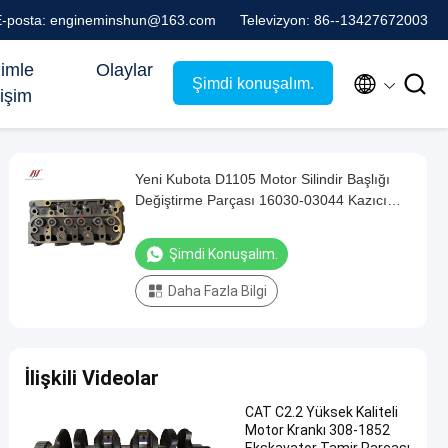
E-posta: engineminshun@163.com
Televizyon: 86--13427672003
zimle
Olaylar


Şimdi konuşalım.
tişim
Yeni Kubota D1105 Motor Silindir Başlığı
Değiştirme Parçası 16030-03044 Kazıcı
yedek parçaları için uygundur
Şimdi Konuşalım.
Daha Fazla Bilgi
İlişkili Videolar
CAT C2.2 Yüksek Kaliteli
Motor Krankı 308-1852