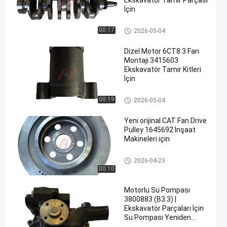
Ekskavator Tamir Parçası
İçin
Diğer Motor Parçaları
00:17
2026-05-04
Dizel Motor 6CT8.3 Fan
Montajı 3415603
Ekskavatör Tamir Kitleri
İçin
Diğer Motor Parçaları
00:19
2026-05-04
Yeni orijinal CAT Fan Drive
Pulley 1645692 İnşaat
Makineleri için
Diğer Motor Parçaları
2026-04-23
00:10
Motorlu Su Pompası
3800883 (B3.3) |
Ekskavatör Parçaları İçin
Su Pompası Yeniden
Yapım Kiti