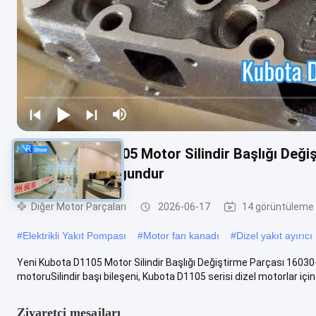
Yeni Kubota D1105 Motor Silindir Başlığı Değ
parçaları için uygundur
Diğer Motor Parçaları
2026-06-17
14 görüntüleme
#
Elektrikli Yakıt Pompası
#
Motor fan kanadı
#
Dizel yakıt ayırıcı
Yeni Kubota D1105 Motor Silindir Başlığı Değiştirme Parçası 1603
motoruSilindir başı bileşeni, Kubota D1105 serisi dizel motorlar için b
Ziyaretçi mesajları