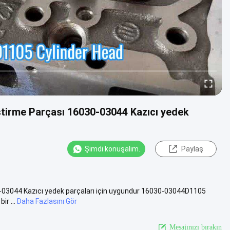
iştirme Parçası 16030-03044 Kazıcı yedek
Şimdi konuşalım.
Paylaş
0-03044 Kazıcı yedek parçaları için uygundur 16030-03044D1105
ir ...
Daha Fazlasını Gör
Mesajınızı bırakın