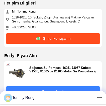
İletişim Bilgileri
Mr. Tommy Rong
1026-1028, 10. Sokak, Zhuji (Uluslararası) Makine Parçaları
Şehri, Tianhe, Guangzhou, Guangdong Eyaleti, Çin
+8613427672003
Şimdi konuşalım.
En İyi Fiyatı Alın
Soğutma Su Pompası 16251-73037 Kubota
V1505, V1305 ve D1105 Motor Su Pompaları için
Bir Değişimdir
Devam et
Tommy Rong