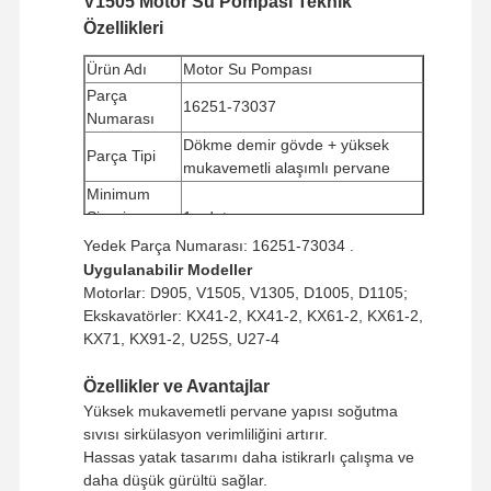
V1505 Motor Su Pompası Teknik
Özellikleri
Ürün Adı
Motor Su Pompası
Parça
16251-73037
Numarası
Dökme demir gövde + yüksek
Parça Tipi
mukavemetli alaşımlı pervane
Minimum
Sipariş
1 adet
Miktarı
Yedek Parça Numarası: 16251-73034 .
Ödeme
Uygulanabilir Modeller
Western Union, T/T
yöntemi
Motorlar: D905, V1505, V1305, D1005, D1105;
Ekskavatörler: KX41-2, KX41-2, KX61-2, KX61-2,
Nakliye
UPS/DHL/EMS/TNT/FedEx
KX71, KX91-2, U25S, U27-4
Yöntemi
Özellikler ve Avantajlar
Yüksek mukavemetli pervane yapısı soğutma
sıvısı sirkülasyon verimliliğini artırır.
Hassas yatak tasarımı daha istikrarlı çalışma ve
daha düşük gürültü sağlar.