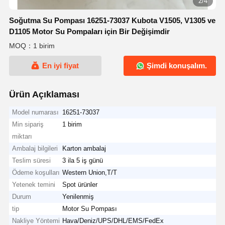
3/4
Soğutma Su Pompası 16251-73037 Kubota V1505, V1305 ve
D1105 Motor Su Pompaları için Bir Değişimdir
MOQ：1 birim
En iyi fiyat
Şimdi konuşalım.
Ürün Açıklaması
Model numarası
16251-73037
Min sipariş
1 birim
miktarı
Ambalaj bilgileri
Karton ambalaj
Teslim süresi
3 ila 5 iş günü
Ödeme koşulları
Western Union,T/T
Yetenek temini
Spot ürünler
Durum
Yenilenmiş
tip
Motor Su Pompası
Nakliye Yöntemi
Hava/Deniz/UPS/DHL/EMS/FedEx