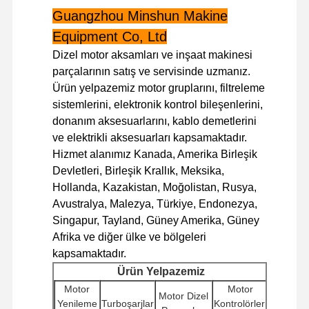
Guangzhou Minshun Makine
Equipment Co, Ltd
Fabrika Turu
Kalite Kontrol
Bizimle
Haberler
İletişim
Dizel motor aksamları ve inşaat makinesi
parçalarının satış ve servisinde uzmanız.
Ürün yelpazemiz motor gruplarını, filtreleme
sistemlerini, elektronik kontrol bileşenlerini,
donanım aksesuarlarını, kablo demetlerini
Davalar
ve elektrikli aksesuarları kapsamaktadır.
Hizmet alanımız Kanada, Amerika Birleşik
Perkins Motoru
Devletleri, Birleşik Krallık, Meksika,
Hollanda, Kazakistan, Moğolistan, Rusya,
Yanmar Motoru
Avustralya, Malezya, Türkiye, Endonezya,
Singapur, Tayland, Güney Amerika, Güney
kubota motor
Afrika ve diğer ülke ve bölgeleri
kapsamaktadır.
Isuzu Motoru
Ürün Yelpazemiz
Cummins Motoru
Motor
Motor
Motor Dizel
Yenileme
Turboşarjlar
Kontrolörleri