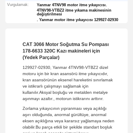
Vurgulamak:
,
Yanmar 4TNV98 motor itme yıkayıcısı
4TNV98-VTBZ2 itme yıkama makinesinin
değiştirilmesi
,
Yanmar motor itme yıkayıcısı 129927-02930
CAT 3066 Motor Soğutma Su Pompası
178-6633 320C Kazı makineleri için
(Yedek Parçalar)
129927-02930, Yanmar 4TNV98-VTBZ2 dizel
motoru için bir kran asansörü itme yıkayıcıdır,
kran asansörünün eksenel hareketini sınırlamak
ve istikrarlı çalışmayı sağlamak için
kullanılır.Aksyal boşluğu ve metalden metalye
aşınmayı azaltır., motorun istikrarını arttırır.
Zorlama yıkayıcının yıpranması veya açıklığı
aşırı olduğunda, anormal gürültüye, anormal
eksen açıklığına veya kararsız yağlamaya neden
olabilir.Bu parça etkili bir şekilde standart boşluk