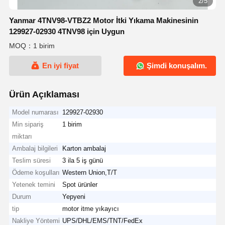
2/5
Yanmar 4TNV98-VTBZ2 Motor İtki Yıkama Makinesinin
129927-02930 4TNV98 için Uygun
MOQ：1 birim
En iyi fiyat
Şimdi konuşalım.
Ürün Açıklaması
Model numarası
129927-02930
Min sipariş
1 birim
miktarı
Ambalaj bilgileri
Karton ambalaj
Teslim süresi
3 ila 5 iş günü
Ödeme koşulları
Western Union,T/T
Yetenek temini
Spot ürünler
Durum
Yepyeni
tip
motor itme yıkayıcı
Nakliye Yöntemi
UPS/DHL/EMS/TNT/FedEx