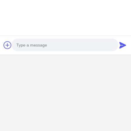
•
Bir Teklif Al ️ Profesyonel ekibimiz
gereksinimlerinizi aldıktan hemen sonra size bir
teklif sağlayacaktır.
İletişim Bilgileri
Mr. Tommy Rong
Photo
1026-1028, 10. Sokak, Zhuji (Uluslararası) Makine Parçaları
Şehri, Tianhe, Guangzhou, Guangdong Eyaleti, Çin
Video Call
+8613427672003
Audio Call
Şimdi konuşalım.
En İyi Fiyatı Alın