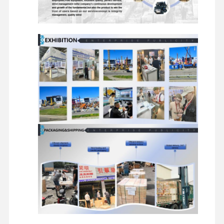
dizel motor
mitsubishi motor
Ekskavatör motoru
motor yeniden kiti
Enjeksiyon Pompası
Turboşarjör montajı
Diğer Motor Parçaları
Elektronik kontrol sistemi
motorun elektrik bileşenleri
Motor yakıt sistemi
Ekskavatör Hidrolik Parçaları