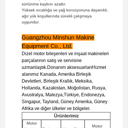
sürtünme kaybını azaltır.
Yüksek sıcaklığa ve yağ korozyonuna dayanıklı,
ağır yük koşullarında sürekli çalışmaya
uygundur.
Guangzhou Minshun Makine
Equipment Co., Ltd.
Dizel motor bileşenleri ve inşaat makineleri
parçalarının satış ve servisine
uzmanlaştık.Donanım aksesuarlarıHizmet
alanımız Kanada, Amerika Birleşik
Devletleri, Birleşik Krallık, Meksika,
Hollanda, Kazakistan, Moğolistan, Rusya,
Avustralya, Malezya,Türkiye, Endonezya,
Singapur, Tayland, Güney Amerika, Güney
Afrika ve diğer ülkeler ve bölgeler.
Evde
Ürün
VR Gösterisi
Hakkımızda
Ürünlerimiz
Motor
Motor