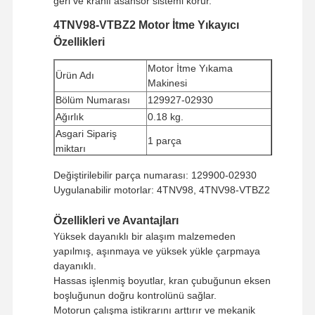
geri ve kranlı asansör sistemi korur.
4TNV98-VTBZ2 Motor İtme Yıkayıcı
Özellikleri
Motor İtme Yıkama
Ürün Adı
Makinesi
Bölüm Numarası
129927-02930
Ağırlık
0.18 kg.
Asgari Sipariş
1 parça
miktarı
Ödeme Yolu
Western Union, T/T
Değiştirilebilir parça numarası: 129900-02930
Nakliye yöntemi
UPS/DHL/EMS/TNT/FedEx
Uygulanabilir motorlar: 4TNV98, 4TNV98-VTBZ2
Özellikleri ve Avantajları
Yüksek dayanıklı bir alaşım malzemeden
yapılmış, aşınmaya ve yüksek yükle çarpmaya
dayanıklı.
Hassas işlenmiş boyutlar, kran çubuğunun eksen
boşluğunun doğru kontrolünü sağlar.
Motorun çalışma istikrarını arttırır ve mekanik