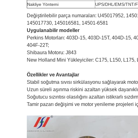
Nakliye Yöntemi
UPS/DHL/EMS/TNT/F
Değiştirilebilir parça numaraları: U45017952, 
145017730, 145016581, 14501-6581
Uygulanabilir modeller
Perkins Motorları: 403D-15, 403D-15T, 404D-15, 
404F-22T;
Shibaura Motoru: J843
New Holland Mini Yükleyiciler: C175, L150, L175,
Özellikler ve Avantajlar
Stabil soğutma sıvısı sirkülasyonu sağlayarak motor 
Uzun süreli aşınma riskini azaltan yüksek dayanıklı
Soğutucu sızıntısı olasılığını azaltan istikrarlı sızd
Tamir pazarı değişimi ve motor yenileme projeleri 