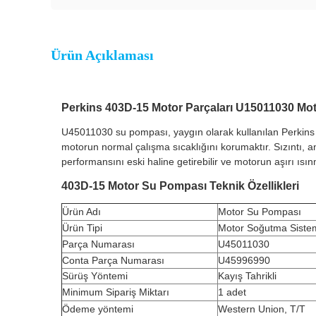
Ürün Açıklaması
Perkins 403D-15 Motor Parçaları U15011030 Mo
U45011030 su pompası, yaygın olarak kullanılan Perkins 4
motorun normal çalışma sıcaklığını korumaktır. Sızıntı, a
performansını eski haline getirebilir ve motorun aşırı ısınma
403D-15 Motor Su Pompası Teknik Özellikleri
Ürün Adı
Motor Su Pompası
Ürün Tipi
Motor Soğutma Sistem
Parça Numarası
U45011030
Conta Parça Numarası
U45996990
Sürüş Yöntemi
Kayış Tahrikli
Minimum Sipariş Miktarı
1 adet
Ödeme yöntemi
Western Union, T/T