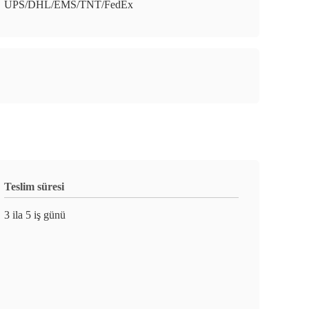
UPS/DHL/EMS/TNT/FedEx
Teslim süresi
3 ila 5 iş günü