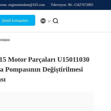
posta: engineminshun@163.com
Televizyon: 86--13427672003


Şimdi konuşalım.
Pompası
15 Motor Parçaları U15011030
 Pompasının Değiştirilmesi
sı