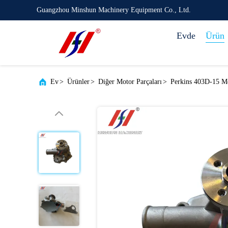
Guangzhou Minshun Machinery Equipment Co., Ltd.
Evde
Ürün
Ev
>
Ürünler
>
Diğer Motor Parçaları
>
Perkins 403D-15 Mo