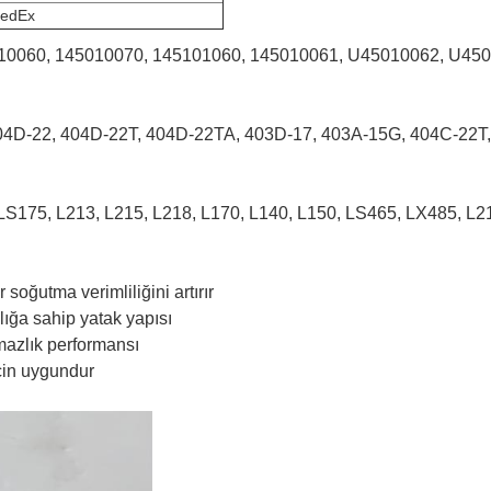
edEx
145010060, 145010070, 145101060, 145010061, U45010062, U4
404D-22, 404D-22T, 404D-22TA, 403D-17, 403A-15G, 404C-22T,
 LS175, L213, L215, L218, L170, L140, L150, LS465, LX485, L2
soğutma verimliliğini artırır
lığa sahip yatak yapısı
ırmazlık performansı
için uygundur