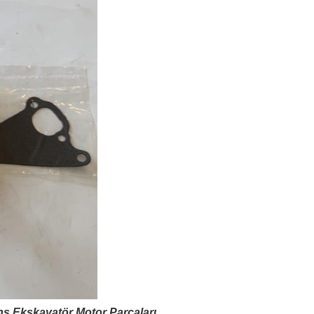
s Ekskavatör Motor Parçaları