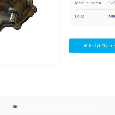
Model numarası
U45
Belge
Min
En İyi Fiyatı 
tip: