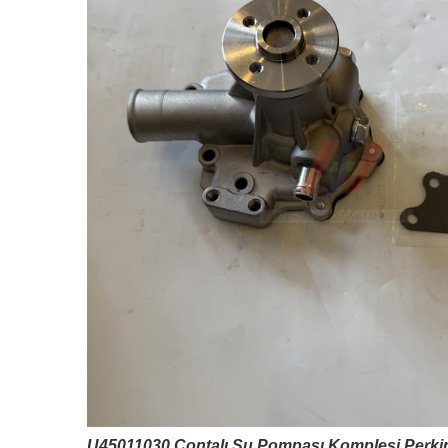
U45011030 Contalı Su Pompası Komplesi Perkin