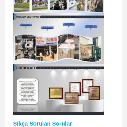
dizel motor
mitsubishi motor
Ekskavatör motoru
motor yeniden kiti
Enjeksiyon Pompası
Turboşarjör montajı
Diğer Motor Parçaları
Elektronik kontrol sistemi
motorun elektrik bileşenleri
Motor yakıt sistemi
Ekskavatör Hidrolik Parçaları
Sıkça Sorulan Sorular