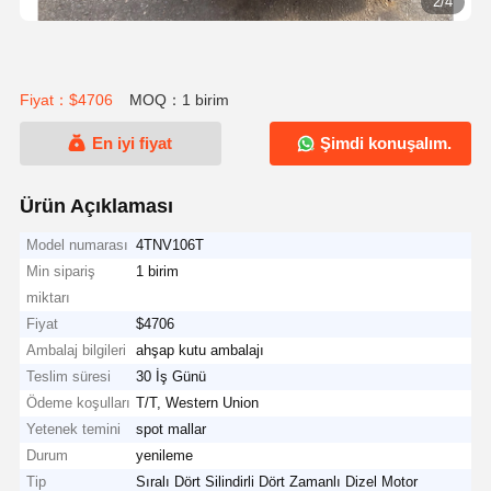
2/4
Fiyat：$4706
MOQ：1 birim
En iyi fiyat
Şimdi konuşalım.
Ürün Açıklaması
Model numarası
4TNV106T
Min sipariş
1 birim
miktarı
Fiyat
$4706
Ambalaj bilgileri
ahşap kutu ambalajı
Teslim süresi
30 İş Günü
Ödeme koşulları
T/T, Western Union
Yetenek temini
spot mallar
Durum
yenileme
Tip
Sıralı Dört Silindirli Dört Zamanlı Dizel Motor