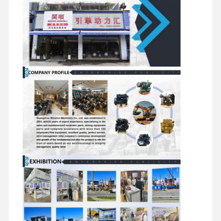
Fabrika Turu
Kalite Kontrol
Bizimle
Haberler
İletişim
Davalar
Perkins Motoru
Yanmar Motoru
kubota motor
Isuzu Motoru
Cummins Motoru