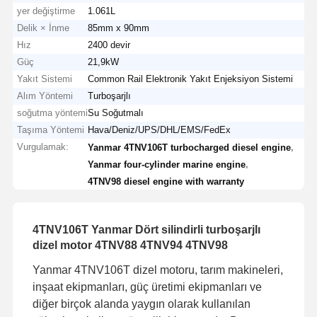
yer değiştirme
1.061L
Delik × İnme
85mm x 90mm
Hız
2400 devir
Güç
21,9kW
Yakıt Sistemi
Common Rail Elektronik Yakıt Enjeksiyon Sistemi
Alım Yöntemi
Turboşarjlı
soğutma yöntemi
Su Soğutmalı
Taşıma Yöntemi
Hava/Deniz/UPS/DHL/EMS/FedEx
Vurgulamak:
,
Yanmar 4TNV106T turbocharged diesel engine
,
Yanmar four-cylinder marine engine
4TNV98 diesel engine with warranty
4TNV106T Yanmar Dört silindirli turboşarjlı
dizel motor 4TNV88 4TNV94 4TNV98
Yanmar 4TNV106T dizel motoru, tarım makineleri,
inşaat ekipmanları, güç üretimi ekipmanları ve
diğer birçok alanda yaygın olarak kullanılan