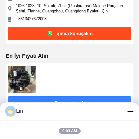
1026-1028, 10. Sokak, Zhuji (Uluslararası) Makine Parçaları
Şehri, Tianhe, Guangzhou, Guangdong Eyaleti, Çin
+8613427672003
Şimdi konuşalım.
En İyi Fiyatı Alın
Devam et
Lin
Önerilen Ürünler
9:03 AM