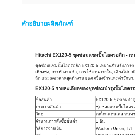
คำอธิบายผลิตภัณฑ์
Hitachi EX120-5 ชุดซ่อมแซมปั๊มไฮดรอลิก - เห
ชุดซ่อมแซมปั๊มไฮดรอลิก EX120-5 เหมาะสําหรับการซ่อ
เพียงพอ, การทํางานช้า, การใช้งานภายใน, เสียงไม่ป
ลิก,และลดเวลาหยุดทํางานของเครื่องจักรและค่ารักษา.
EX120-5 รายละเอียดของชุดซ่อมบํารุงปั๊มไฮดรอ
ชื่อสินค้า
EX120-5 ชุดซ่อมบํารุ
ประเภทสินค้า
ชุดซ่อมแซมปั๊มไฮดรอ
วัสดุ
เหล็กสแตนเลส ทนทา
จํานวนการสั่งซื้อขั้นต่ํา
1 อัน
วิธีการจ่ายเงิน
Western Union, T/T