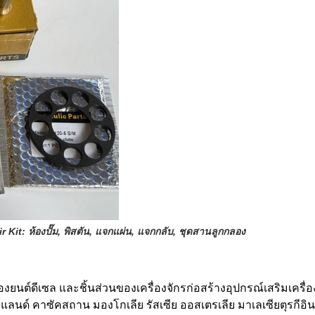
it: ห้องปั๊ม, พิสตัน, แจกแผ่น, แจกกลับ, ชุดสานลูกกลอง
ยนต์ดีเซล และชิ้นส่วนของเครื่องจักรก่อสร้างอุปกรณ์เสริมเคร
ลนด์ คาซัคสถาน มองโกเลีย รัสเซีย ออสเตรเลีย มาเลเซียตุรกีอินโ