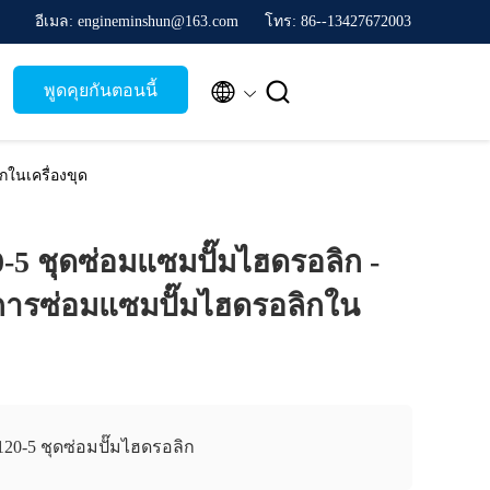
อีเมล: engineminshun@163.com
โทร: 86--13427672003


พูดคุยกันตอนนี้
กในเครื่องขุด
-5 ชุดซ่อมแซมปั๊มไฮดรอลิก -
การซ่อมแซมปั๊มไฮดรอลิกใน
20-5 ชุดซ่อมปั๊มไฮดรอลิก