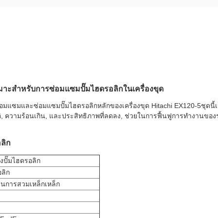
มาะสําหรับการซ่อมแซมปั๊มไฮดรอลิกในเครื่องขุด
มแซมและซ่อมแซมปั๊มไฮดรอลิกหลักของเครื่องขุด Hitachi EX120-5ชุดนี้เป็
กติ, ความร้อนเกิน, และประสิทธิภาพที่ลดลง, ช่วยในการฟื้นฟูการทํางานข
ลิก
งปั๊มไฮดรอลิก
ลิก
นการสวมเหล็กเหล็ก