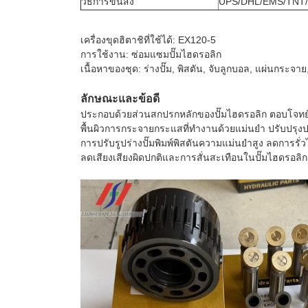
วิธีการขนส่ง
UPS/DHL/EMS/TNT
เครื่องขุดฮิตาชิที่ใช้ได้: EX120-5
การใช้งาน: ซ่อมแซมปั๊มไฮดรอลิก
เนื้อหาของชุด: ร่างปั๊ม, พิสตัน, จับลูกบอล, แผ่นกระจาย
ลักษณะและข้อดี
ประกอบด้วยส่วนสกปรกหลักของปั๊มไฮดรอลิก ตอบโจท
พื้นผิวการกระจายกระแสที่ทํางานด้วยแม่นยํา ปรับปร
การปรับรูปร่างปั๊มพิมพ์พิสตันความแม่นยําสูง ลดการรั
ลดเสียงเสียงผิดปกติและการสั่นสะเทือนในปั๊มไฮดรอลิก