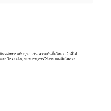
นหลักการแก้ปัญหา เช่น ความดันปั๊มไฮดรอลิกที่ไม่
องระบบไฮดรอลิก, ขยายอายุการใช้งานของปั๊มไฮดรอ