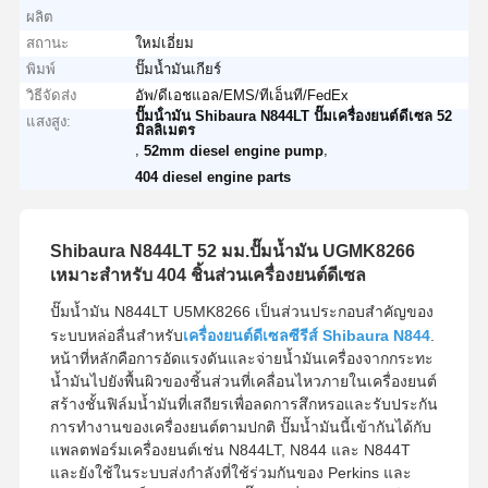
ผลิต
สถานะ
ใหม่เอี่ยม
พิมพ์
ปั๊มน้ำมันเกียร์
วิธีจัดส่ง
อัพ/ดีเอชแอล/EMS/ทีเอ็นที/FedEx
ปั๊มน้ํามัน Shibaura N844LT ปั๊มเครื่องยนต์ดีเซล 52
แสงสูง:
มิลลิเมตร
,
,
52mm diesel engine pump
404 diesel engine parts
Shibaura N844LT 52 มม.ปั๊มน้ำมัน UGMK8266
เหมาะสำหรับ 404 ชิ้นส่วนเครื่องยนต์ดีเซล
ปั๊มน้ำมัน N844LT U5MK8266 เป็นส่วนประกอบสำคัญของ
ระบบหล่อลื่นสำหรับ
เครื่องยนต์ดีเซลซีรีส์ Shibaura N844
.
หน้าที่หลักคือการอัดแรงดันและจ่ายน้ำมันเครื่องจากกระทะ
น้ำมันไปยังพื้นผิวของชิ้นส่วนที่เคลื่อนไหวภายในเครื่องยนต์
สร้างชั้นฟิล์มน้ำมันที่เสถียรเพื่อลดการสึกหรอและรับประกัน
การทำงานของเครื่องยนต์ตามปกติ ปั๊มน้ำมันนี้เข้ากันได้กับ
แพลตฟอร์มเครื่องยนต์เช่น N844LT, N844 และ N844T
และยังใช้ในระบบส่งกำลังที่ใช้ร่วมกันของ Perkins และ