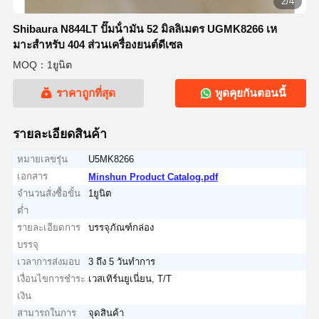
2/4
Shibaura N844LT ปั๊มน้ํามัน 52 มิลลิเมตร UGMK8266 เห
มาะสําหรับ 404 ส่วนเครื่องยนต์ดีเซล
MOQ：1ยูนิต
ราคาถูกที่สุด
พูดคุยกันตอนนี้
รายละเอียดสินค้า
หมายเลขรุ่น
U5MK8266
เอกสาร
Minshun Product Catalog.pdf
จำนวนสั่งซื้อขั้น
1ยูนิต
ต่ำ
รายละเอียดการ
บรรจุภัณฑ์กล่อง
บรรจุ
เวลาการส่งมอบ
3 ถึง 5 วันทำการ
เงื่อนไขการชำระ
เวสเทิร์นยูเนี่ยน, T/T
เงิน
สามารถในการ
จุดสินค้า