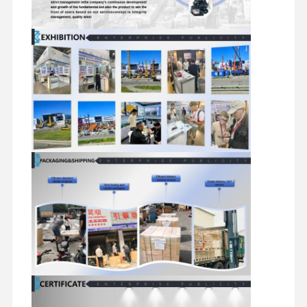
ชิ้นส่วนไฮดรอลิกของรถขุด
อะไหล่รถขุด