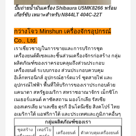
ปั๊มถ่ายน้ำมันเครื่อง Shibaura U5MK8266 พร้อม
เกียร์ขับ เหมาะสำหรับ N844LT 404C-22T
ทัวร์โรงงาน
การควบคุม
ติดต่อเรา
ข่าว
คุณภาพ
กว่างโจว Minshun เครื่องจักรอุปกรณ์
Co., Ltd.
เราเชี่ยวชาญในการขายและการบริการชุด
เครื่องยนต์ดีเซลและชิ้นส่วนเครื่องจักรก่อสร้าง กลุ่ม
ผลิตภัณฑ์ของเราครอบคลุมถึงส่วนประกอบ
กรณี
เครื่องยนต์ ระบบกรอง ส่วนประกอบควบคุม
อิเล็กทรอนิกส์ อุปกรณ์ฮาร์ดแวร์ ชุดสายไฟ และ
เครื่องยนต์เพอร์กินส์
อุปกรณ์ไฟฟ้า พื้นที่ให้บริการของเราประกอบด้วย
แคนาดา สหรัฐอเมริกา สหราชอาณาจักร เม็กซิโก
เครื่องยนต์ยานมาร์
เนเธอร์แลนด์ คาซัคสถาน มองโกเลีย รัสเซีย
ออสเตรเลีย มาเลเซีย ตุรกี อินโดนีเซีย สิงคโปร์ ไทย
เครื่องยนต์คูโบต้า
อเมริกาใต้ แอฟริกาใต้ และประเทศและภูมิภาคอื่นๆ
เครื่องยนต์ Isuzu
กลุ่มผลิตภัณฑ์ของเรา
ชุดสร้าง
เทอร์โบ
เครื่องยนต์
ตัวควบคุมเครื่องยนต์
เครื่องยนต์คัมมินส์
เครื่องยนต์
ชาร์จ