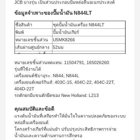
JCB บางรุ่น เป็นส่วนประกอบปั๊มหล่อลื่นอเนกประสงค์
ข้อมูลจำเพาะของปั๊มน้ำมัน N844LT
ชื่อสินค้า
ชุดปั้มน้ำมันเครื่อง N844LT
พิมพ์
ปั๊มน้ำมันเกียร์
หมายเลขชิ้นส่วน
U5MK8266
เส้นผ่านศูนย์กลาง
52มม
ปริมาณการสั่งซื้อ
1 ชิ้น
ขั้นต่ำ
หมายเลขชิ้นส่วนทดแทน: 11504791, 165026260
วิธีการชำระเงิน
เวสเทิร์นยูเนี่ยน, T/T
รุ่นที่ใช้งานได้
เครื่องยนต์ชิบาอุระ: N844, N844L
วิธีจัดส่ง
ยูพีเอส/ดีเอชแอล/EMS/ทีเอ็นที/FedEx
เครื่องยนต์เพอร์กินส์: 403C-15, 404C-22, 404C-22T,
404D-22T
รถตักยกมีแขนตักยืดของ New Holland: L213
คุณสมบัติและข้อดี
แรงดันน้ำมันที่เสถียรทำให้มั่นใจในความปลอดภัยของระบบ
หล่อลื่นเครื่องยนต์
โครงสร้างเกียร์ที่แม่นยำ ปรับปรุงประสิทธิภาพการจ่าย
น้ำมันและความต้านทานการสึกหรอ