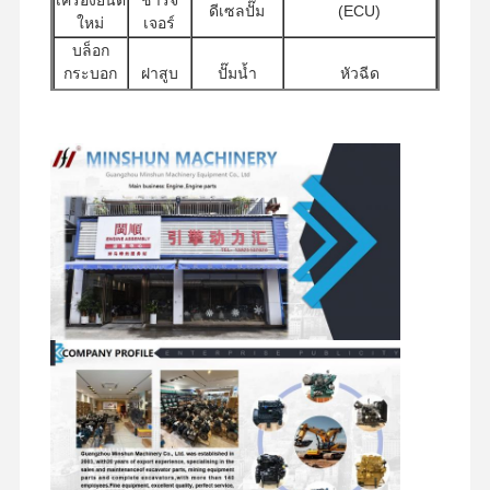
ดีเซลปั๊ม
(ECU)
ใหม่
เจอร์
เครื่องยนต์ดีเซล
บล็อก
กระบอก
ฝาสูบ
ปั๊มน้ำ
หัวฉีด
เครื่องยนต์มิตซูบิชิ
สูบ
อุปกรณ์เสริม
เครื่องยนต์ขุด
มอเตอร์
ปั๊มไฮดรอลิกสำหรับรถ
ตัวกรอง
เครื่องยนต์
สตาร์ท
ขุด
อื่นๆ
ชุดสร้างเครื่องยนต์ใหม่
ส่วน
ชุดประกอบ
ปั๊มฉีด
ประกอบ
จำหน่าย
ส่วนประกอบแชสซี
มอเตอร์ท่อง
แบบหมุน
วาล์ว
และอุปกรณ์เสริมอื่นๆ
เที่ยว
การประกอบเครื่องชาร์จ
ได้
อุปกรณ์อื่น ๆ ของเครื่องยนต์
ระบบควบคุมอิเล็กทรอนิกส์
ส่วนประกอบไฟฟ้าของเครื่องยนต์
ระบบน้ํามันเครื่องยนต์