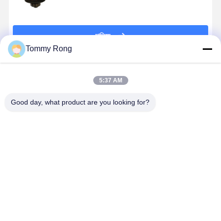
চালিয়ে
Tommy Rong
แนะนำผลิตภัณฑ์
5:37 AM
Good day, what product are you looking for?
พัดลม
ปั๊มน้ําเย็น
ซิลินเดอร์ไลน์
Yanmar
เครื่องยนต์
16251-73037
1-87618384-0
4TNV98-
Yanmar
เป็นตัวแทนสําห
เหมาะสําหรับ
VTBZ2 เครื่
4TNV106
รับปั๊มน้ํา
เครื่องยนต์
ล้างแรงผลัก
เหมาะสำหรับ
เครื่องยนต์
Isuzu 4LE2
เครื่อง 1299
ราคาดีที่สุด
ราคาดีที่สุด
ราคาดีที่สุด
ราคาดีที่ส
เปลี่ยนพัดลม
Kubota V1505,
ส่วนสํารองซิลิ
02930 เห
ระบบทำความ
V1305, และ
นเดอร์ไลน์
มาะสําหรับ
เย็นเครื่องยนต์
D1105
4TNV98