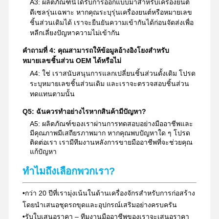
A3: ผลิตภัณฑ์นี้ได้รับการออกแบบมาสำหรับเครื่องยนต์
ดีเซลรุ่นเฉพาะ หากคุณระบุรุ่นเครื่องยนต์หรือหมายเลข
ชิ้นส่วนเดิมได้ เราจะยืนยันความเข้ากันได้ก่อนจัดส่งเพื่อ
หลีกเลี่ยงปัญหาความไม่เข้ากัน
คำถามที่ 4: คุณสามารถให้ข้อมูลอ้างอิงโยงสำหรับ
หมายเลขชิ้นส่วน OEM ได้หรือไม่
A4: ใช่ เราสนับสนุนการแลกเปลี่ยนชิ้นส่วนดั้งเดิม โปรด
ระบุหมายเลขชิ้นส่วนเดิม และเราจะตรวจสอบชิ้นส่วน
ทดแทนตามนั้น
Q5: ฉันควรทำอย่างไรหากสินค้ามีปัญหา?
A5: ผลิตภัณฑ์ของเราผ่านการทดสอบอย่างมืออาชีพและ
มีคุณภาพมีเสถียรภาพมาก หากคุณพบปัญหาใด ๆ โปรด
ติดต่อเรา เรามีทีมงานหลังการขายมืออาชีพที่จะช่วยคุณ
แก้ปัญหา
ทำไมถึงเลือกพวกเรา?
•
กว่า 20 ปีที่เรามุ่งเน้นในด้านเครื่องจักรสำหรับการก่อสร้าง
โดยนำเสนอชุดรถขุดและอุปกรณ์เสริมอย่างครบครัน
•
รับใบเสนอราคา – ทีมงานมืออาชีพของเราจะเสนอราคา