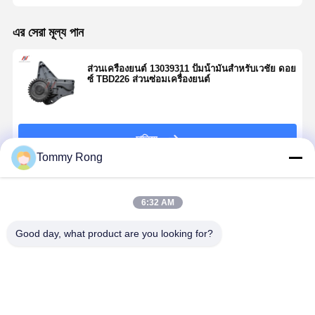
এর সেরা মূল্য পান
ส่วนเครื่องยนต์ 13039311 ปั๊มน้ํามันสําหรับเวชัย ดอย
ซ์ TBD226 ส่วนซ่อมเครื่องยนต์
চালিয়ে
Tommy Rong
แนะนำผลิตภัณฑ์
6:32 AM
Good day, what product are you looking for?
พัดลม
ปั๊มน้ําเย็น
ซิลินเดอร์ไลน์
Yanmar
เครื่องยนต์
16251-73037
1-87618384-0
4TNV98-
Yanmar
เป็นตัวแทนสําห
เหมาะสําหรับ
VTBZ2 เครื่