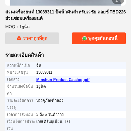
2/4
ส่วนเครื่องยนต์ 13039311 ปั๊มน้ํามันสําหรับเวชัย ดอยซ์ TBD226
ส่วนซ่อมเครื่องยนต์
MOQ：1ยูนิต
ราคาถูกที่สุด
พูดคุยกันตอนนี้
รายละเอียดสินค้า
สถานที่กำเนิด
จีน
หมายเลขรุ่น
13039311
เอกสาร
Minshun Product Catalog.pdf
จำนวนสั่งซื้อขั้น
1ยูนิต
ต่ำ
รายละเอียดการ
บรรจุภัณฑ์กล่อง
บรรจุ
เวลาการส่งมอบ
3 ถึง 5 วันทำการ
เงื่อนไขการชำระ
เวสเทิร์นยูเนี่ยน, T/T
เงิน