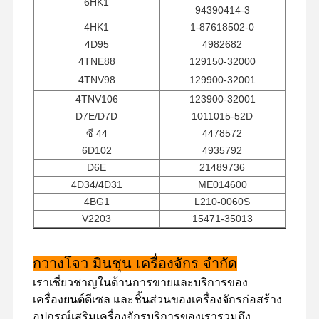
6HK1
94390414-3
4HK1
1-87618502-0
4D95
4982682
ทัวร์โรงงาน
การควบคุม
ติดต่อเรา
ข่าว
4TNE88
129150-32000
คุณภาพ
4TNV98
129900-32001
4TNV106
123900-32001
D7E/D7D
1011015-52D
ซี 44
4478572
6D102
4935792
กรณี
D6E
21489736
4D34/4D31
ME014600
เครื่องยนต์เพอร์กินส์
4BG1
L210-0060S
V2203
15471-35013
เครื่องยนต์ยานมาร์
3306
4W2448
เครื่องยนต์คูโบต้า
กวางโจว มินชุน เครื่องจักร จํากัด
เครื่องยนต์ Isuzu
เราเชี่ยวชาญในด้านการขายและบริการของ
เครื่องยนต์ดีเซล และชิ้นส่วนของเครื่องจักรก่อสร้าง
เครื่องยนต์คัมมินส์
อุปกรณ์เสริมเครื่องจักรบริการของเรารวมถึง