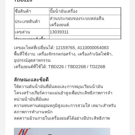
ชื่อสินค้า
ปั๊มน้ํามันเครื่อง
ส่วนประกอบของระบบหล่อลื่น
ประเภทสินค้า
เครื่องยนต์
เลขส่วน
13039311
จํานวนการสั่งซื้อ
1 อัน
ขั้นต่ํา
เลขอะไหล่ที่เปลี่ยนได้: 12159765, 4110000054083
วิธีการจ่ายเงิน
Western Union, T/T
พื้นที่ใช้งาน: เครื่องจักรกลก่อสร้าง, เครื่องกําเนิดไฟฟ้า,
วิธีการขนส่ง
UPS/DHL/EMS/TNT/FedEx
อุปกรณ์อุตสาหกรรม
เครื่องยนต์ที่ใช้ได้: TBD226 / TBD226B / TD226B
ลักษณะและข้อดี
ให้ความดันน้ํามันที่มั่นคงและการหมุนเวียนน้ํามัน
โครงสร้างเกียร์ความแม่นยําสูงเพื่อประสิทธิภาพการจํา
หน่ายน้ํามันที่มั่นคง
ความทนทานต่ออุณหภูมิสูงและการสวมใส่ เหมาะสําหรับ
สภาพการทํางานหนัก
ลดความอ้วนภายในเครื่องยนต์ได้อย่างมีประสิทธิภาพ