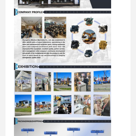
ชิ้นส่วนไฮดรอลิกของรถขุด
อะไหล่รถขุด