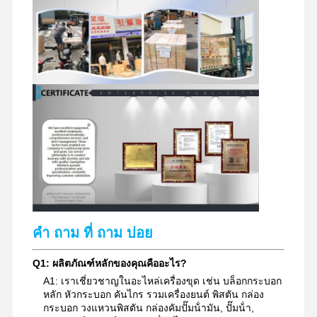
คํา ถาม ที่ ถาม บ่อย
Q1: ผลิตภัณฑ์หลักของคุณคืออะไร?
A1: เราเชี่ยวชาญในอะไหล่เครื่องขุด เช่น บล็อกกระบอก
หลัก หัวกระบอก คันไกร รวมเครื่องยนต์ พิสตัน กล่อง
กระบอก วงแหวนพิสตัน กล่องคัมปั๊มน้ํามัน, ปั๊มน้ํา,