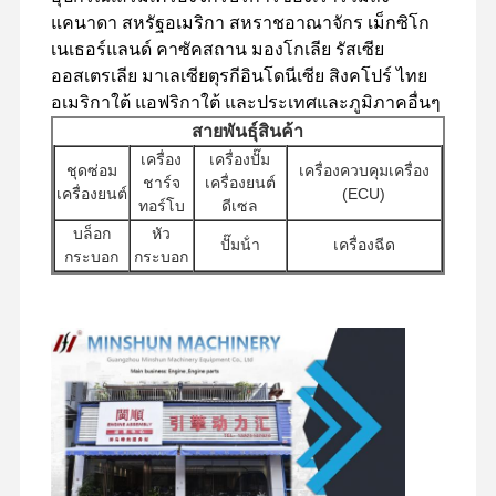
แคนาดา สหรัฐอเมริกา สหราชอาณาจักร เม็กซิโก
เครื่องยนต์ดีเซล
เนเธอร์แลนด์ คาซัคสถาน มองโกเลีย รัสเซีย
ออสเตรเลีย มาเลเซียตุรกีอินโดนีเซีย สิงคโปร์ ไทย
เครื่องยนต์มิตซูบิชิ
อเมริกาใต้ แอฟริกาใต้ และประเทศและภูมิภาคอื่นๆ
เครื่องยนต์ขุด
สายพันธุ์สินค้า
เครื่อง
เครื่องปั๊ม
ชุดซ่อม
เครื่องควบคุมเครื่อง
ชุดสร้างเครื่องยนต์ใหม่
ชาร์จ
เครื่องยนต์
เครื่องยนต์
(ECU)
ทอร์โบ
ดีเซล
ปั๊มฉีด
บล็อก
หัว
ปั๊มน้ํา
เครื่องฉีด
กระบอก
กระบอก
การประกอบเครื่องชาร์จ
อุปกรณ์เสริม
มอเตอร์
เครื่อง
เครื่องปั๊มไฮดรอลิ
เครื่องยนต์
อุปกรณ์อื่น ๆ ของเครื่องยนต์
เริ่มต้น
กรอง
กสําหรับเครื่องขุด
อื่น ๆ
ส่วน
ส่วนประกอบของชาส
ระบบควบคุมอิเล็กทรอนิกส์
วาล์ว
รวม
ประกอบ
ซี่และอุปกรณ์เสริมอื่น
กระจาย
เครื่องยนต์
หมุน
ๆ
ส่วนประกอบไฟฟ้าของเครื่องยนต์
ระบบน้ํามันเครื่องยนต์