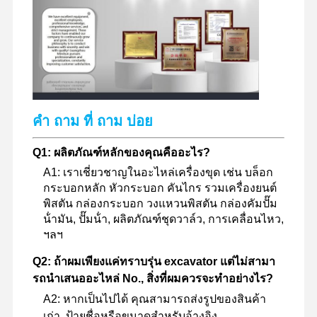
เครื่องยนต์ดีเซล
เครื่องยนต์มิตซูบิชิ
เครื่องยนต์ขุด
ชุดสร้างเครื่องยนต์ใหม่
คํา ถาม ที่ ถาม บ่อย
ปั๊มฉีด
Q1: ผลิตภัณฑ์หลักของคุณคืออะไร?
การประกอบเครื่องชาร์จ
A1: เราเชี่ยวชาญในอะไหล่เครื่องขุด เช่น บล็อก
กระบอกหลัก หัวกระบอก คันไกร รวมเครื่องยนต์
อุปกรณ์อื่น ๆ ของเครื่องยนต์
พิสตัน กล่องกระบอก วงแหวนพิสตัน กล่องคัมปั๊ม
น้ํามัน, ปั๊มน้ํา, ผลิตภัณฑ์ชุดวาล์ว, การเคลื่อนไหว,
ระบบควบคุมอิเล็กทรอนิกส์
ฯลฯ
ส่วนประกอบไฟฟ้าของเครื่องยนต์
Q2: ถ้าผมเพียงแค่ทราบรุ่น excavator แต่ไม่สามา
รถนําเสนออะไหล่ No., สิ่งที่ผมควรจะทําอย่างไร?
ระบบน้ํามันเครื่องยนต์
A2: หากเป็นไปได้ คุณสามารถส่งรูปของสินค้า
เก่า, ป้ายชื่อหรือขนาดสําหรับอ้างอิง