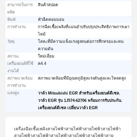
สามารถในการ
สินค้าสปอต
ผลิต
พิมพ์
หัวฉีดคอมมอน
การทำงาน
การฉีดเชื้อเพลิงที่แม่นยำปรับปรุงประสิทธิภาพการเผา
ไหม้
วัสดุ
โลหะที่มีความแข็งแรงสูงทนต่อการสึกหรอและทน
ความดัน
สถานะ
ใหม่เอี่ยม
เครื่องยนต์ที่ใช้
ค4.4
งานได้
สภาพแวดล้อม
สภาพแวดล้อมที่มีอุณหภูมิสูงแรงดันสูงและโหลดสูง
การทำงาน
แสงสูง:
,
วาล์ว Mitsubishi EGR สําหรับเครื่องยนต์ดีเซล
,
วาล์ว EGR รุ่น 1J574-62706 พร้อมการรับประกัน
เครื่องยนต์ดีเซล เปลี่ยนวาล์ว EGR
เครื่องฉีดเชื้อเพลิงสายไฟฟ้าสายไฟฟ้าสายไฟฟ้าสายไฟฟ้า
สายไฟฟ้าสายไฟฟ้าสายไฟฟ้าสายไฟฟ้าสายไฟฟ้าสาย