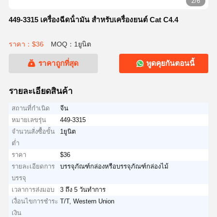
2/6
449-3315 เครื่องฉีดน้ํามัน สําหรับเครื่องยนต์ Cat C4.4
ราคา：$36
MOQ：1ยูนิต
ราคาถูกที่สุด
พูดคุยกันตอนนี้
รายละเอียดสินค้า
สถานที่กำเนิด
จีน
หมายเลขรุ่น
449-3315
จำนวนสั่งซื้อขั้น
1ยูนิต
ต่ำ
ราคา
$36
รายละเอียดการ
บรรจุภัณฑ์กล่องหรือบรรจุภัณฑ์กล่องไม้
บรรจุ
เวลาการส่งมอบ
3 ถึง 5 วันทำการ
เงื่อนไขการชำระ
T/T, Western Union
เงิน