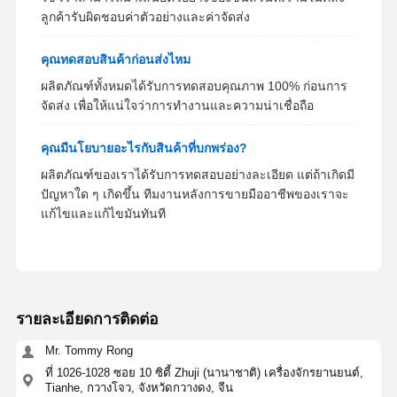
ลูกค้ารับผิดชอบค่าตัวอย่างและค่าจัดส่ง
คุณทดสอบสินค้าก่อนส่งไหม
ผลิตภัณฑ์ทั้งหมดได้รับการทดสอบคุณภาพ 100% ก่อนการ
จัดส่ง เพื่อให้แน่ใจว่าการทํางานและความน่าเชื่อถือ
คุณมีนโยบายอะไรกับสินค้าที่บกพร่อง?
ผลิตภัณฑ์ของเราได้รับการทดสอบอย่างละเอียด แต่ถ้าเกิดมี
ปัญหาใด ๆ เกิดขึ้น ทีมงานหลังการขายมืออาชีพของเราจะ
แก้ไขและแก้ไขมันทันที
รายละเอียดการติดต่อ
Mr. Tommy Rong
ที่ 1026-1028 ซอย 10 ซิตี้ Zhuji (นานาชาติ) เครื่องจักรยานยนต์,
Tianhe, กวางโจว, จังหวัดกวางดง, จีน