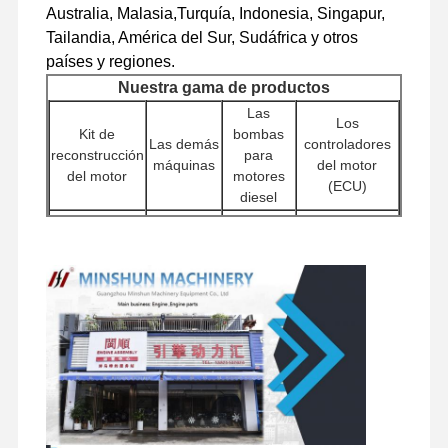
Australia, Malasia,Turquía, Indonesia, Singapur,
motor diesel
Tailandia, América del Sur, Sudáfrica y otros
países y regiones.
Motor de MITSUBISHI
Nuestra gama de productos
Motor excavador
Las
Los
Kit de
bombas
Las demás
controladores
equipo de la reconstrucción del motor
reconstrucción
para
máquinas
del motor
del motor
motores
(ECU)
Bomba de inyección
diesel
Las
Bloques de
Cabezas
Las demás
Asamblea del turbocompresor
bombas
cilindros
de cilindros
máquinas
de agua
Otras piezas del motor
Otros
Pampas
Motores de
accesorios
hidráulicas
Sistema de control electrónico
Filtros
arranque
para
para
motores
excavadoras
componentes eléctricos del motor
Conjuntos
Componentes
Las
Componentes
de
del chasis y
Sistema de combustible del motor
válvulas de
giratorios
motores
demás
distribución
de viaje
accesorios
Piezas hidráulicas de excavadora