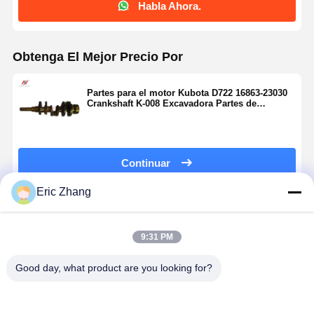
Habla Ahora.
Obtenga El Mejor Precio Por
Partes para el motor Kubota D722 16863-23030
Crankshaft K-008 Excavadora Partes de
reparación del motor
Continuar
Eric Zhang
Productos Recomendados
9:31 PM
Good day, what product are you looking for?
Yanmar
La bomba de
Cíclo de
Lavadora d