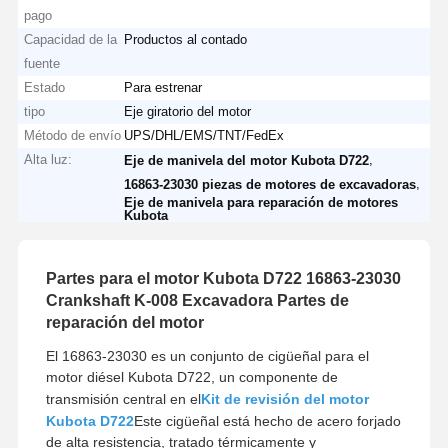
pago
Capacidad de la
Productos al contado
fuente
Estado
Para estrenar
tipo
Eje giratorio del motor
Método de envío
UPS/DHL/EMS/TNT/FedEx
Alta luz:
,
Eje de manivela del motor Kubota D722
,
16863-23030 piezas de motores de excavadoras
Eje de manivela para reparación de motores
Kubota
Partes para el motor Kubota D722 16863-23030
Crankshaft K-008 Excavadora Partes de
reparación del motor
El 16863-23030 es un conjunto de cigüeñal para el
motor diésel Kubota D722, un componente de
transmisión central en el
Kit de revisión del motor
Kubota D722
Este cigüeñal está hecho de acero forjado
de alta resistencia, tratado térmicamente y