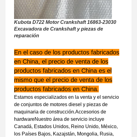
Kubota D722 Motor Crankshaft 16863-23030
Visita A La
Control De
Contáctenos
Noticias
Fábrica
Calidad
Excavadora de Crankshaft y piezas de
reparación
En el caso de los productos fabricados
en China, el precio de venta de los
Casos
productos fabricados en China es el
mismo que el precio de venta de los
Perkins Engine
productos fabricados en China.
Motor Yanmar
Estamos especializados en la venta y el servicio
de conjuntos de motores diesel y piezas de
El motor Kubota
maquinaria de construcción.Accesorios de
El motor de Isuzu
hardwareNuestro área de servicio incluye
Canadá, Estados Unidos, Reino Unido, México,
Motor Cummins
los Países Bajos, Kazajstán, Mongolia, Rusia,