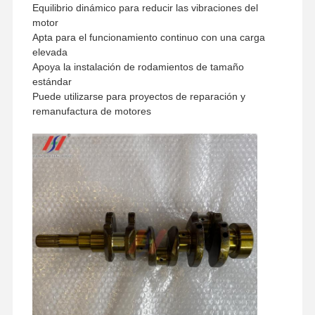
Método de envío
Equilibrio dinámico para reducir las vibraciones del
transporte de mercancías y
motor
servicios de transporte
Apta para el funcionamiento continuo con una carga
elevada
Apoya la instalación de rodamientos de tamaño
estándar
Puede utilizarse para proyectos de reparación y
remanufactura de motores
Inicio
Productos
Espectáculo
Sobre
De RV
Nosotros