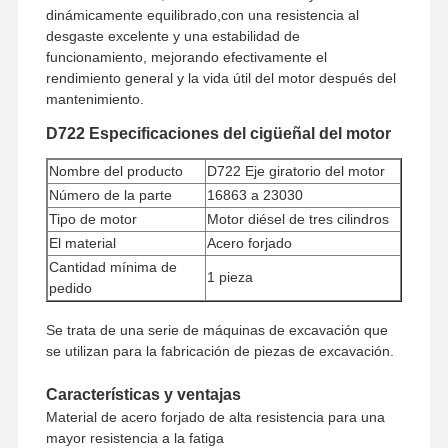
dinámicamente equilibrado,con una resistencia al
desgaste excelente y una estabilidad de
funcionamiento, mejorando efectivamente el
rendimiento general y la vida útil del motor después del
mantenimiento.
D722 Especificaciones del cigüeñal del motor
Nombre del producto
D722 Eje giratorio del motor
Número de la parte
16863 a 23030
Tipo de motor
Motor diésel de tres cilindros
El material
Acero forjado
Cantidad mínima de
1 pieza
pedido
En el caso de las empresas
Se trata de una serie de máquinas de excavación que
de servicios de
se utilizan para la fabricación de piezas de excavación.
Método de pago
telecomunicaciones, el
importe de la ayuda será el
Características y ventajas
siguiente:
Material de acero forjado de alta resistencia para una
Los servicios de transporte de
mayor resistencia a la fatiga
mercancías y servicios de