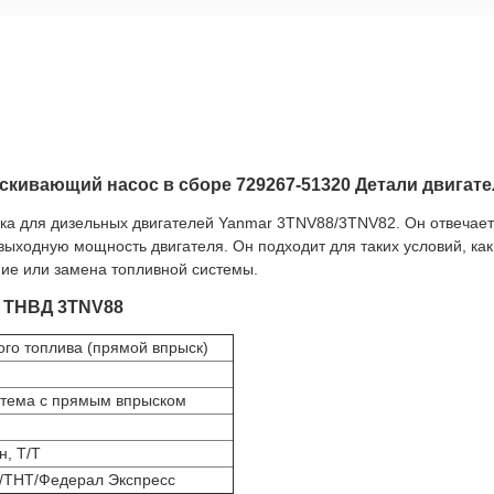
кивающий насос в сборе 729267-51320 Детали двигате
а для дизельных двигателей Yanmar 3TNV88/3TNV82. Он отвечает 
ыходную мощность двигателя. Он подходит для таких условий, как
ие или замена топливной системы.
о ТНВД 3TNV88
го топлива (прямой впрыск)
стема с прямым впрыском
, Т/Т
ТНТ/Федерал Экспресс