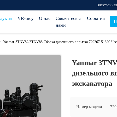
Электронная
дукты
VR-шоу
О нас
Свяжитесь с
События
П
нами
>
Yanmar 3TNV82/3TNV88 Сборка дизельного впрыска 729267-51320 Част
Yanmar 3TNV
дизельного в
экскаватора
Номер модели
729