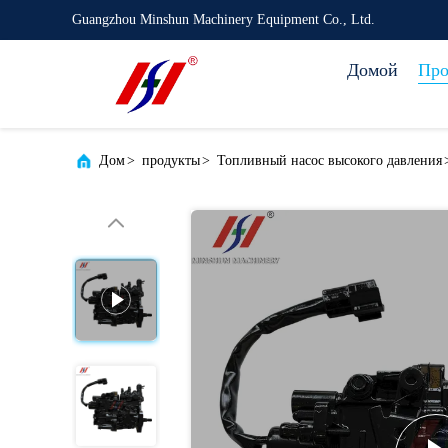
Guangzhou Minshun Machinery Equipment Co., Ltd.
Домой
Про
Дом
>
продукты
>
Топливный насос высокого давления