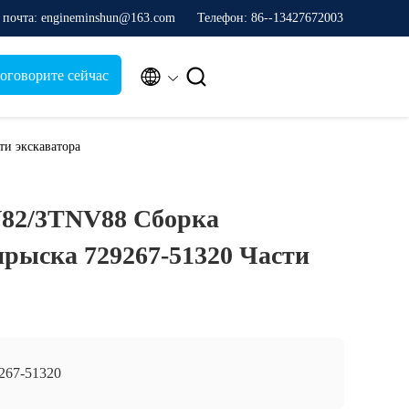
 почта: engineminshun@163.com
Телефон: 86--13427672003


оговорите сейчас
и экскаватора
82/3TNV88 Сборка
прыска 729267-51320 Части
267-51320