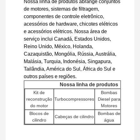
Nossa linha de produtos abrange conjuntos
motor a diesel
de motores, sistemas de filtragem,
Motor de MITSUBISHI
componentes de controle eletrônico,
acessórios de hardware, chicotes elétricos
Motor de escavadeira
e acessórios elétricos. Nossa área de
serviço inclui Canadá, Estados Unidos,
jogo da reconstrução do motor
Reino Unido, México, Holanda,
Cazaquistão, Mongólia, Rússia, Austrália,
Bomba de injecção
Malásia, Turquia, Indonésia, Singapura,
Conjunto do turbocompressor
Tailândia, América do Sul, África do Sul e
outros países e regiões.
Outras Peças do Motor
Nossa linha de produtos
Kit de
Bombas
Control
Sistema de controlo eletrônico
reconstrução
Turbocompressores
Diesel para
de m
do motor
Motores
(EC
componentes elétricos do motor
Blocos de
Bombas de
Cabeças de cilindro
Injet
cilindro
água
Sistema de combustível do motor
Bom
Outros
Peças Hidráulicas de Escavadeira
Motores de
Hidráu
Filtros
acessórios de