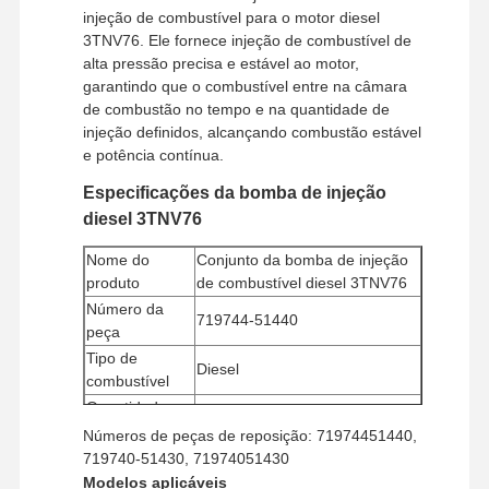
injeção de combustível para o motor diesel
3TNV76. Ele fornece injeção de combustível de
alta pressão precisa e estável ao motor,
garantindo que o combustível entre na câmara
de combustão no tempo e na quantidade de
injeção definidos, alcançando combustão estável
e potência contínua.
Especificações da bomba de injeção
diesel 3TNV76
Nome do
Conjunto da bomba de injeção
produto
de combustível diesel 3TNV76
Número da
719744-51440
peça
Tipo de
Diesel
combustível
Quantidade
mínima de
1 peça
Números de peças de reposição: 71974451440,
pedido
719740-51430, 71974051430
Método de
Modelos aplicáveis