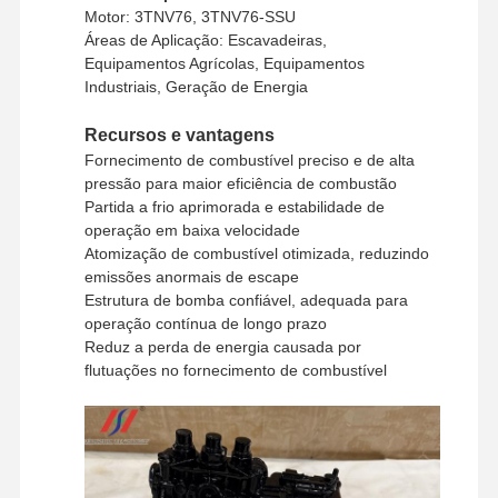
União Ocidental, T/T
pagamento
Motor: 3TNV76, 3TNV76-SSU
Áreas de Aplicação: Escavadeiras,
Método de
UPS/DHL/EMS/TNT/FedEx
Equipamentos Agrícolas, Equipamentos
envio
Industriais, Geração de Energia
Recursos e vantagens
Fornecimento de combustível preciso e de alta
pressão para maior eficiência de combustão
Partida a frio aprimorada e estabilidade de
operação em baixa velocidade
Atomização de combustível otimizada, reduzindo
emissões anormais de escape
Estrutura de bomba confiável, adequada para
operação contínua de longo prazo
Reduz a perda de energia causada por
flutuações no fornecimento de combustível
Para Casa
Produtos
Show De RV
Sobre Nós