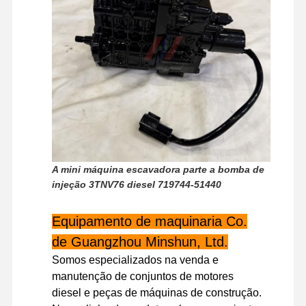
Visita À
Controle De
Contacte-
Notícias
Fábrica
Qualidade
Nos
Casos
Perkins Engine
A mini máquina escavadora parte a bomba de
injeção 3TNV76 diesel 719744-51440
Motor Yanmar
Equipamento de maquinaria Co.
Motor Kubota
de Guangzhou Minshun, Ltd.
Motor Isuzu
Somos especializados na venda e
manutenção de conjuntos de motores
Motor Cummins
diesel e peças de máquinas de construção.