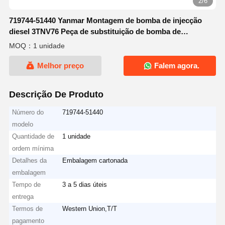
2/6
719744-51440 Yanmar Montagem de bomba de injecção
diesel 3TNV76 Peça de substituição de bomba de
combustível de motor diesel
MOQ：1 unidade
Melhor preço
Falem agora.
Descrição De Produto
Número do
719744-51440
modelo
Quantidade de
1 unidade
ordem mínima
Detalhes da
Embalagem cartonada
embalagem
Tempo de
3 a 5 dias úteis
entrega
Termos de
Western Union,T/T
pagamento