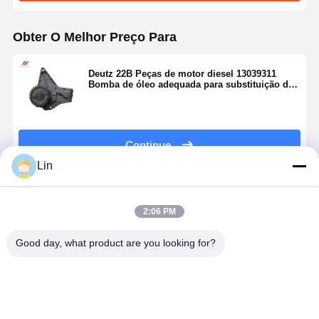
Obter O Melhor Preço Para
Deutz 22B Peças de motor diesel 13039311
Bomba de óleo adequada para substituição de
bomba de óleo de escavadeira
Continue
Lin
Produtos Recomendados
2:06 PM
Good day, what product are you looking for?
Ventilador do
A bomba de
Cinturão de
Yanmar
motor Yanmar
água de
cilindros 1-
4TNV98-
4TNV106
resfriamento
87618384-0
VTBZ2