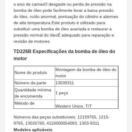
o eixo de camasO desgaste ou perda de pressão na
bomba de óleo pode facilmente levar a baixa pressão
do óleo, ruído anormal, pontuação do cilindro e alarmes
de alta temperatura.Este produto é utilizado para
substituir uma bomba de óleo avariada e restaurar a
pressão normal do óleoÉ adequado para reparação e
revisão de motores.
TD226B Especificações da bomba de óleo do
motor
Montagem da bomba de óleo do
Nome do produto
motor
Número da parte
13039311
Quantidade mínima
1 peça
de encomenda
Método de
Western Union, T/T
pagamento
Método de
Números das peças substituíveis: 12159765, 1215-
UPS/DHL/EMS/TNT/FedEx
transporte
9765, 13026760, 4110000054083, 1303-9311
Modelos aplicáveis