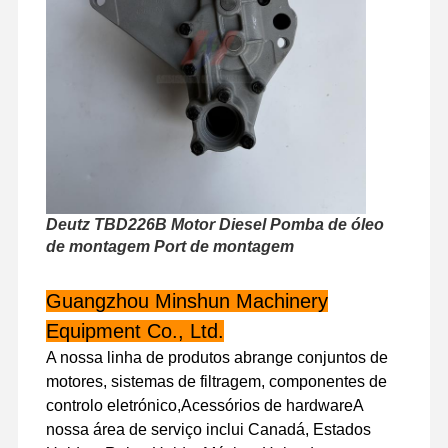
Visita À
Controle De
Contacte-
Notícias
Fábrica
Qualidade
Nos
Casos
Deutz TBD226B Motor Diesel Pomba de óleo
de montagem Port de montagem
Perkins Engine
Motor Yanmar
Guangzhou Minshun Machinery
Equipment Co., Ltd.
Motor Kubota
A nossa linha de produtos abrange conjuntos de
Motor Isuzu
motores, sistemas de filtragem, componentes de
controlo eletrónico,Acessórios de hardwareA
Motor Cummins
nossa área de serviço inclui Canadá, Estados