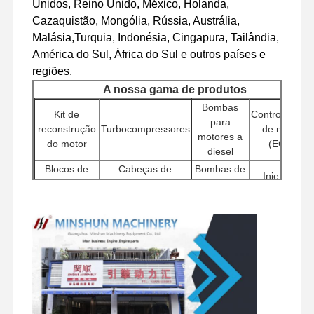
Unidos, Reino Unido, México, Holanda,
motor a diesel
Cazaquistão, Mongólia, Rússia, Austrália,
Motor de MITSUBISHI
Malásia,Turquia, Indonésia, Cingapura, Tailândia,
América do Sul, África do Sul e outros países e
Motor de escavadeira
regiões.
A nossa gama de produtos
jogo da reconstrução do motor
Bombas
Kit de
Controladores
para
Bomba de injecção
reconstrução
Turbocompressores
de motor
motores a
do motor
(ECU)
diesel
Conjunto do turbocompressor
Blocos de
Cabeças de
Bombas de
Injetores
Outras Peças do Motor
cilindros
cilindros
água
Bomba
Outros
Sistema de controlo eletrônico
Motores de
hidráulica
Filtros
acessórios
arranque
para
de motores
componentes elétricos do motor
escavadeiras
Componentes
Associações
Sistema de combustível do motor
Componentes
Válvulas de
do chassi e
de motores
giratórios
distribuição
outros
de viagem
Peças Hidráulicas de Escavadeira
acessórios