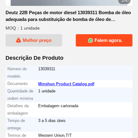
2/4
Deutz 22B Peças de motor diesel 13039311 Bomba de óleo
adequada para substituição de bomba de óleo de
escavadeira
MOQ：1 unidade
Melhor preço
Falem agora.
Descrição De Produto
Número do
13039311
modelo
Documento
Minshun Product Catalog.pdf
Quantidade de
1 unidade
ordem mínima
Detalhes da
Embalagem cartonada
embalagem
Tempo de
3 a 5 dias úteis
entrega
Termos de
Western Union,T/T