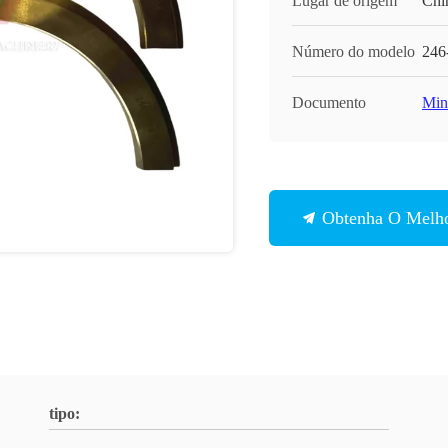
Lugar de origem
Chi
Número do modelo
246
Documento
Min
Obtenha O Melho
tipo: