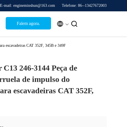
E-mail: engineminshun@163.com
Telefone: 86--13427672003


Falem agora.
para escavadeiras CAT 352F, 345B e 349F
r C13 246-3144 Peça de
rruela de impulso do
ara escavadeiras CAT 352F,