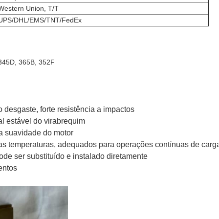
Western Union, T/T
UPS/DHL/EMS/TNT/FedEx
 345D, 365B, 352F
o desgaste, forte resistência a impactos
l estável do virabrequim
a suavidade do motor
tas temperaturas, adequados para operações contínuas de car
de ser substituído e instalado diretamente
entos