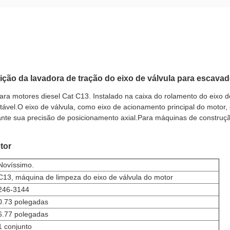
ição da lavadora de tração do eixo de válvula para escava
a motores diesel Cat C13. Instalado na caixa do rolamento do eixo de 
vel.O eixo de válvula, como eixo de acionamento principal do motor,
nte sua precisão de posicionamento axial.Para máquinas de construçã
tor
Novíssimo.
C13, máquina de limpeza do eixo de válvula do motor
246-3144
0.73 polegadas
6.77 polegadas
1 conjunto