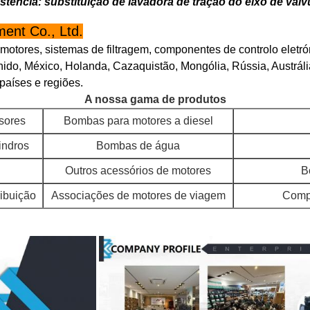
stência: substituição de lavadora de tração do eixo de válv
ent Co., Ltd.
 motores, sistemas de filtragem, componentes de controlo elet
ido, México, Holanda, Cazaquistão, Mongólia, Rússia, Austráli
 países e regiões.
A nossa gama de produtos
sores
Bombas para motores a diesel
indros
Bombas de água
Outros acessórios de motores
B
ribuição
Associações de motores de viagem
Compo