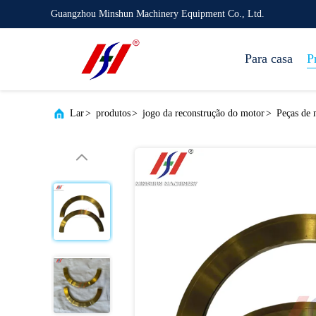
Guangzhou Minshun Machinery Equipment Co., Ltd.
Para casa
P
Lar
>
produtos
>
jogo da reconstrução do motor
>
Peças de 