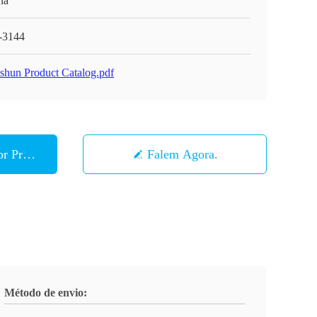
na
-3144
shun Product Catalog.pdf
r Preço
Falem Agora.
Método de envio: