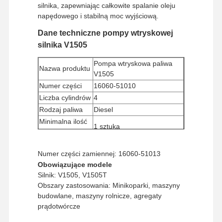
silnika, zapewniając całkowite spalanie oleju
napędowego i stabilną moc wyjściową.
Dane techniczne pompy wtryskowej
silnika V1505
Pompa wtryskowa paliwa
Nazwa produktu
V1505
Numer części
16060-51010
Liczba cylindrów
4
Rodzaj paliwa
Diesel
Minimalna ilość
1 sztuka
zamówienia
Metoda
Western Union, T/T
Numer części zamiennej: 16060-51013
płatności
Obowiązujące modele
Sposób wysyłki
UPS/DHL/EMS/TNT/FedEx
Silnik: V1505, V1505T
Obszary zastosowania: Minikoparki, maszyny
budowlane, maszyny rolnicze, agregaty
prądotwórcze