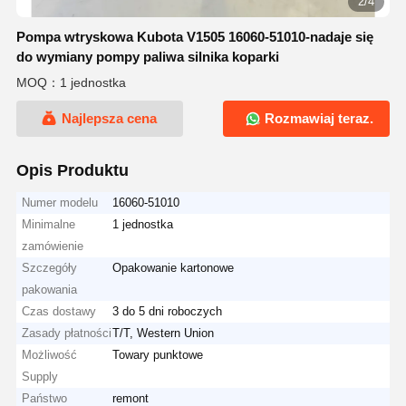
2/4
Pompa wtryskowa Kubota V1505 16060-51010-nadaje się
do wymiany pompy paliwa silnika koparki
MOQ：1 jednostka
Najlepsza cena
Rozmawiaj teraz.
Opis Produktu
Numer modelu
16060-51010
Minimalne
1 jednostka
zamówienie
Szczegóły
Opakowanie kartonowe
pakowania
Czas dostawy
3 do 5 dni roboczych
Zasady płatności
T/T, Western Union
Możliwość
Towary punktowe
Supply
Państwo
remont