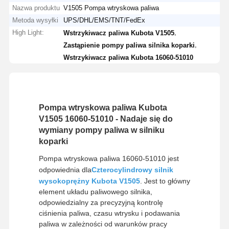
Nazwa produktu
V1505 Pompa wtryskowa paliwa
Metoda wysyłki
UPS/DHL/EMS/TNT/FedEx
High Light:
,
Wstrzykiwacz paliwa Kubota V1505
,
Zastąpienie pompy paliwa silnika koparki
Wstrzykiwacz paliwa Kubota 16060-51010
Pompa wtryskowa paliwa Kubota
V1505 16060-51010 - Nadaje się do
wymiany pompy paliwa w silniku
koparki
Pompa wtryskowa paliwa 16060-51010 jest
odpowiednia dla
Czterocylindrowy silnik
wysokoprężny Kubota V1505
. Jest to główny
element układu paliwowego silnika,
odpowiedzialny za precyzyjną kontrolę
ciśnienia paliwa, czasu wtrysku i podawania
paliwa w zależności od warunków pracy