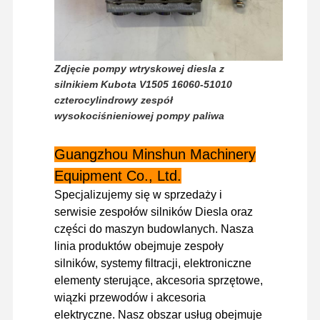
Wycieczka
Kontrola
Skontaktuj
Aktualności
Po Fabryce
Jakości
Się Z Nami
Zdjęcie pompy wtryskowej diesla z
silnikiem Kubota V1505 16060-51010
czterocylindrowy zespół
wysokociśnieniowej pompy paliwa
Sprawy
Guangzhou Minshun Machinery
Equipment Co., Ltd.
Silnik Perkinsa
Specjalizujemy się w sprzedaży i
serwisie zespołów silników Diesla oraz
Silnik Yanmar
części do maszyn budowlanych. Nasza
linia produktów obejmuje zespoły
Silnik Kubota
silników, systemy filtracji, elektroniczne
Silnik Isuzu
elementy sterujące, akcesoria sprzętowe,
wiązki przewodów i akcesoria
Silnik CUMMINS
elektryczne. Nasz obszar usług obejmuje