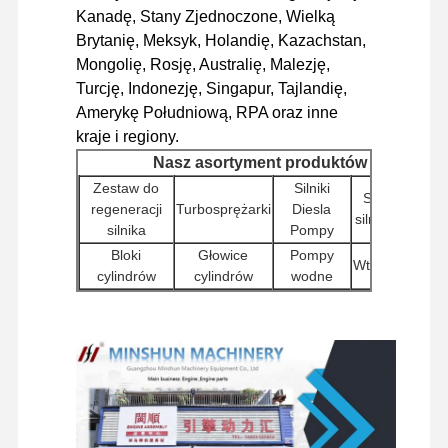
Kanadę, Stany Zjednoczone, Wielką
Silnik Diesla
Brytanię, Meksyk, Holandię, Kazachstan,
Mongolię, Rosję, Australię, Malezję,
Silnik Mitsubishi
Turcję, Indonezję, Singapur, Tajlandię,
Silnik koparki
Amerykę Południową, RPA oraz inne
kraje i regiony.
zestaw do regeneracji silnika
Nasz asortyment produktów
Zestaw do
Silniki
Pompa wtryskowa
Sterowniki
regeneracji
Turbosprężarki
Diesla
silnika (ECU)
silnika
Pompy
Zestaw turbosprężarki
Bloki
Głowice
Pompy
Wtryskiwacze
Pozostałe części silników
cylindrów
cylindrów
wodne
Inne
Pompy
Silniki
Elektroniczny system sterowania
Filtry
akcesoria
hydrauliczne
rozrusznikowe
do silników
do koparek
elementy elektryczne silnika
Elementy
Zespoły
Elementy
Zawory
podwozia i
silników
Układ paliwowy silnika
obrotowe
rozdzielające
inne
podróżnych
akcesoria
Części hydrauliczne koparki