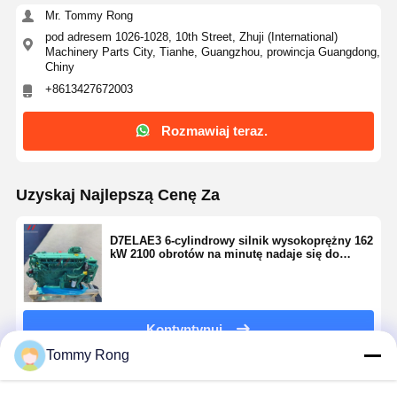
Mr. Tommy Rong
pod adresem 1026-1028, 10th Street, Zhuji (International)
Machinery Parts City, Tianhe, Guangzhou, prowincja Guangdong,
Chiny
+8613427672003
Rozmawiaj teraz.
Uzyskaj Najlepszą Cenę Za
D7ELAE3 6-cylindrowy silnik wysokoprężny 162
kW 2100 obrotów na minutę nadaje się do
maszyn budowlanych
Kontyntynuj
Tommy Rong
Polecane Produkty