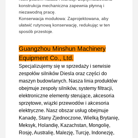
konstrukcja mechaniczna zapewnia płynną i
niezawodną pracę.
Konserwacja modułowa: Zaprojektowana, aby
ułatwić rutynową konserwację, redukując w ten
sposób przestoje.
Guangzhou Minshun Machinery
Equipment Co., Ltd.
Specjalizujemy się w sprzedaży i serwisie
zespołów silników Diesla oraz części do
maszyn budowlanych. Nasza linia produktów
obejmuje zespoły silników, systemy filtracji,
elektroniczne elementy sterujące, akcesoria
sprzętowe, wiązki przewodów i akcesoria
elektryczne. Nasz obszar usług obejmuje
Kanadę, Stany Zjednoczone, Wielką Brytanię,
Strona
Produkty
Pokaz VR
O Nas
Główna
Meksyk, Holandię, Kazachstan, Mongolię,
Rosję, Australię, Malezję, Turcję, Indonezję,