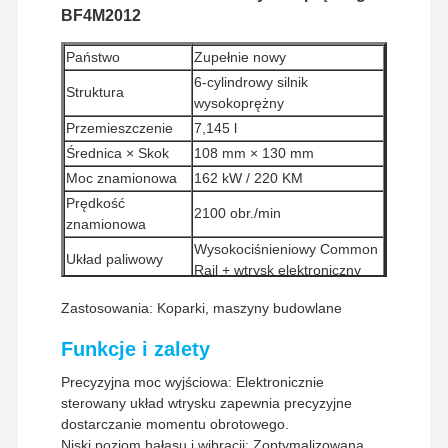
BF4M2012
Państwo
Zupełnie nowy
6-cylindrowy silnik
Struktura
wysokoprężny
Przemieszczenie
7,145 l
Średnica × Skok
108 mm × 130 mm
Moc znamionowa
162 kW / 220 KM
Prędkość
2100 obr./min
znamionowa
Wysokociśnieniowy Common
Układ paliwowy
Rail + wtrysk elektroniczny
Metoda
Turbodoładowany
Zastosowania: Koparki, maszyny budowlane
przyjmowania
Minimalna ilość
Funkcje i zalety
1 sztuka
zamówienia
Precyzyjna moc wyjściowa: Elektronicznie
Metody płatności
Western Union, T/T
sterowany układ wtrysku zapewnia precyzyjne
Metody wysyłki
UPS/DHL/EMS/TNT/FedEx
dostarczanie momentu obrotowego.
Niski poziom hałasu i wibracji: Zoptymalizowana