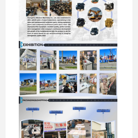
Silnik Diesla
Silnik Mitsubishi
Silnik koparki
zestaw do regeneracji silnika
Pompa wtryskowa
Zestaw turbosprężarki
Pozostałe części silników
Elektroniczny system sterowania
elementy elektryczne silnika
Układ paliwowy silnika
Części hydrauliczne koparki