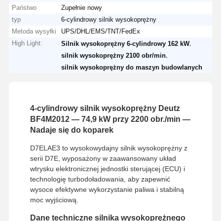
Państwo
Zupełnie nowy
typ
6-cylindrowy silnik wysokoprężny
Metoda wysyłki
UPS/DHL/EMS/TNT/FedEx
High Light:
,
Silnik wysokoprężny 6-cylindrowy 162 kW
,
silnik wysokoprężny 2100 obr/min
silnik wysokoprężny do maszyn budowlanych
4-cylindrowy silnik wysokoprężny Deutz
BF4M2012 — 74,9 kW przy 2200 obr./min —
Nadaje się do koparek
D7ELAE3 to wysokowydajny silnik wysokoprężny z
serii D7E, wyposażony w zaawansowany układ
wtrysku elektronicznej jednostki sterującej (ECU) i
technologię turbodoładowania, aby zapewnić
wysoce efektywne wykorzystanie paliwa i stabilną
moc wyjściową.
Dane techniczne silnika wysokoprężnego