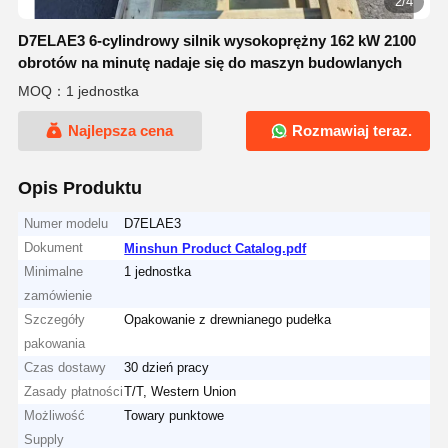
2/4
D7ELAE3 6-cylindrowy silnik wysokoprężny 162 kW 2100
obrotów na minutę nadaje się do maszyn budowlanych
MOQ：1 jednostka
Najlepsza cena
Rozmawiaj teraz.
Opis Produktu
Numer modelu
D7ELAE3
Dokument
Minshun Product Catalog.pdf
Minimalne
1 jednostka
zamówienie
Szczegóły
Opakowanie z drewnianego pudełka
pakowania
Czas dostawy
30 dzień pracy
Zasady płatności
T/T, Western Union
Możliwość
Towary punktowe
Supply