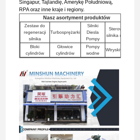
Singapur, Tajlandię, Amerykę Południową,
RPA oraz inne kraje i regiony.
Nasz asortyment produktów
Wycieczka
Kontrola
Skontaktuj
Aktualności
Zestaw do
Silniki
Po Fabryce
Jakości
Się Z Nami
Sterowniki
regeneracji
Turbosprężarki
Diesla
silnika (ECU)
silnika
Pompy
Bloki
Głowice
Pompy
Wtryskiwacze
cylindrów
cylindrów
wodne
Inne
Pompy
Silniki
Sprawy
Filtry
akcesoria
hydrauliczne
rozrusznikowe
do silników
do koparek
Elementy
Silnik Perkinsa
Zespoły
Elementy
Zawory
podwozia i
silników
Silnik Yanmar
obrotowe
rozdzielające
inne
podróżnych
akcesoria
Silnik Kubota
Silnik Isuzu
Silnik CUMMINS