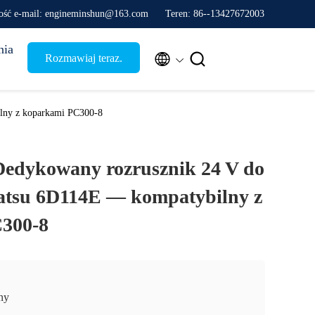
ść e-mail: engineminshun@163.com
Teren: 86--13427672003
nia


Rozmawiaj teraz.
lny z koparkami PC300-8
Dedykowany rozrusznik 24 V do
atsu 6D114E — kompatybilny z
300-8
ny