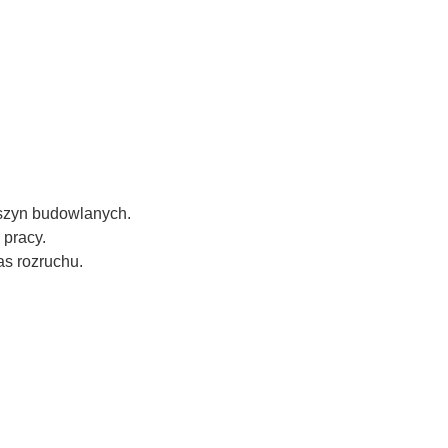
aszyn budowlanych.
 pracy.
as rozruchu.