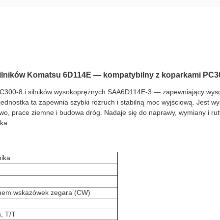
silników Komatsu 6D114E — kompatybilny z koparkami PC3
C300-8 i silników wysokoprężnych SAA6D114E-3 — zapewniający wysok
nostka ta zapewnia szybki rozruch i stabilną moc wyjściową. Jest wys
ctwo, prace ziemne i budowa dróg. Nadaje się do naprawy, wymiany i ru
ka.
nika
chem wskazówek zegara (CW)
, T/T