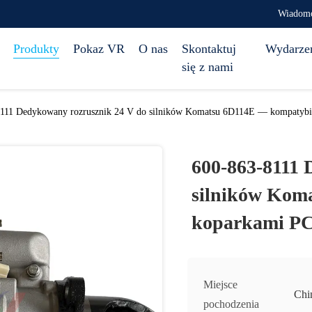
Wiadomo
Produkty
Pokaz VR
O nas
Skontaktuj
Wydarze
się z nami
111 Dedykowany rozrusznik 24 V do silników Komatsu 6D114E — kompatybi
600-863-8111 
silników Kom
koparkami PC
Miejsce
Chi
pochodzenia