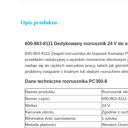
Opis produktu
600-863-8111 Dedykowany rozrusznik 24 V do 
600-863-8111 Zespół rozrusznika do koparek Komatsu P
przekładni redukcyjnej o wysokim momencie obrotowym jed
nadaje się do ciężkich warunków pracy, takich jak górni
problemy związane z trudnym lub słabym rozruchem silni
Dane techniczne rozrusznika PC300-8
Nazwa produktu
Rozrusznik sil
Numer części
600-863-8111
Woltaż
24 V
Kierunek obrotu
Zgodnie z ru
Minimalna ilość zamówienia
1 sztuka
Metoda płatności
Western Union