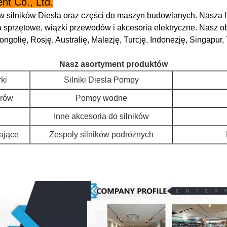
t Co., Ltd.
ów silników Diesla oraz części do maszyn budowlanych. Nasza l
soria sprzętowe, wiązki przewodów i akcesoria elektryczne. Nas
ngolię, Rosję, Australię, Malezję, Turcję, Indonezję, Singapur
Nasz asortyment produktów
ki
Silniki Diesla Pompy
drów
Pompy wodne
Inne akcesoria do silników
ające
Zespoły silników podróżnych