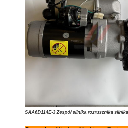
SAA6D114E-3 Zespół silnika rozrusznika silni