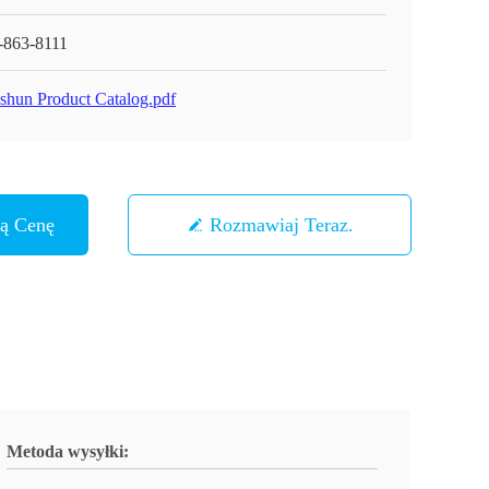
-863-8111
shun Product Catalog.pdf
zą Cenę
Rozmawiaj Teraz.
Metoda wysyłki: