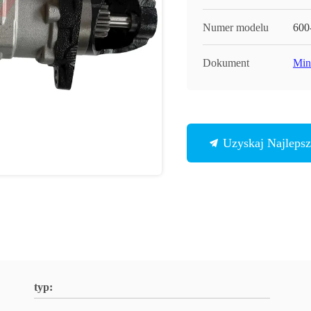
Numer modelu
600
Dokument
Min
Uzyskaj Najleps
typ: