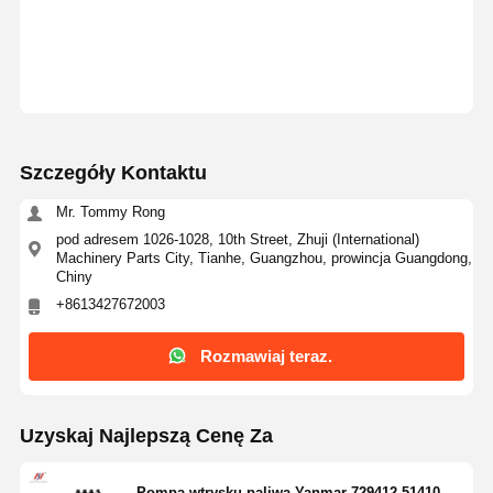
Szczegóły Kontaktu
Mr. Tommy Rong
pod adresem 1026-1028, 10th Street, Zhuji (International)
Machinery Parts City, Tianhe, Guangzhou, prowincja Guangdong,
Chiny
+8613427672003
Rozmawiaj teraz.
Uzyskaj Najlepszą Cenę Za
Pompa wtrysku paliwa Yanmar 729412-51410