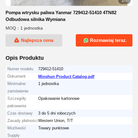
2/5
Pompa wtrysku paliwa Yanmar 729412-51410 4TN82
Odbudowa silnika Wymiana
MOQ：1 jednostka
Najlepsza cena
Rozmawiaj teraz.
Opis Produktu
Numer modelu
729412-51410
Dokument
Minshun Product Catalog.pdf
Minimalne
1 jednostka
zamówienie
Szczegóły
Opakowanie kartonowe
pakowania
Czas dostawy
3 do 5 dni roboczych
Zasady płatności
Western Union, T/T
Możliwość
Towary punktowe
Supply