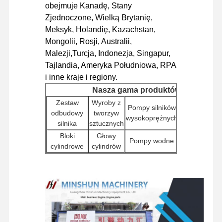
obejmuje Kanadę, Stany
Silnik Diesla
Zjednoczone, Wielką Brytanię,
Meksyk, Holandię, Kazachstan,
Silnik Mitsubishi
Mongolii, Rosji, Australii,
Malezji,Turcja, Indonezja, Singapur,
Silnik koparki
Tajlandia, Ameryka Południowa, RPA
zestaw do regeneracji silnika
i inne kraje i regiony.
Nasza gama produktów
Pompa wtryskowa
Zestaw
Wyroby z
Pompy silników
Kontrolery
odbudowy
tworzyw
Zestaw turbosprężarki
wysokoprężnych
silników (EC
silnika
sztucznych
Bloki
Głowy
Pozostałe części silników
Pompy wodne
Wstrzykiwac
cylindrowe
cylindrów
Elektroniczny system sterowania
Pozostałe
Pompy
Silniki
Filtry
akcesoria do
hydrauliczn
starterowe
elementy elektryczne silnika
silników
do koparek
Komponenty
Zestawy
Komponent
Wyniki
Układ paliwowy silnika
obracające
silników
podwozia i
badań
się
podróżowych
inne akcesor
Części hydrauliczne koparki