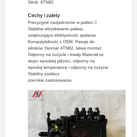
Silnik: 4TN82
Minimalna
ilość
1 sztukę
zamówienia
Cechy i zalety
Precyzyjne zaopatrzenie w paliwo 
Sposób
Western Union, T/T
Stabilne wtryskiwanie paliwa,
płatności
zwiększające efektywność spalania
Sposób
UPS/DHL/EMS/TNT/FedEx
Kompatybilność z OEM ️ Pasuje do
wysyłki
silników Yanmar 4TN82, łatwa montaż
Odporny na zużycie i trwały Materiał ze
stopu wysokiej jakości, odporny na
wysoką temperaturę i odporny na zużycie
Stabilny zasilacz
szerokie zastosowania
Strona
Produkty
Pokaz VR
O Nas
Główna