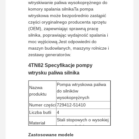
wtryskiwanie paliwa wysokoprężnego do
komory spalania silnikaTa pompa
wtryskowa może bezpośrednio zastąpić
części oryginalnego producenta sprzętu
(OEM), zapewniając sprawną pracę
silnika, poprawiając wydajność spalania i
moc wyjściową.Jest odpowiedni do
maszyn budowlanych, maszyny rolnicze i
zestawy generatorów.
4TN82 Specyfikacje pompy
wtrysku paliwa silnika
Pompa wtryskowa paliwa
Nazwa
do silników
produktu
wysokoprężnych
Numer części
729412-51410
Liczba butli
4
Stali stopowych o wysokiej
Materiał
wytrzymałości
Waga
Około 10 ̇12 kg
Zastosowane modele