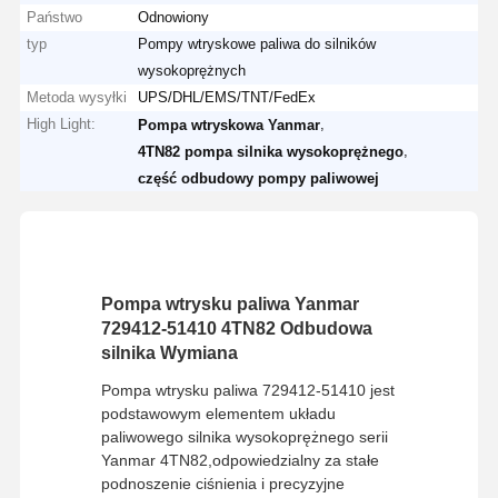
Państwo
Odnowiony
typ
Pompy wtryskowe paliwa do silników
wysokoprężnych
Metoda wysyłki
UPS/DHL/EMS/TNT/FedEx
High Light:
,
Pompa wtryskowa Yanmar
,
4TN82 pompa silnika wysokoprężnego
część odbudowy pompy paliwowej
Pompa wtrysku paliwa Yanmar
729412-51410 4TN82 Odbudowa
silnika Wymiana
Pompa wtrysku paliwa 729412-51410 jest
podstawowym elementem układu
paliwowego silnika wysokoprężnego serii
Yanmar 4TN82,odpowiedzialny za stałe
podnoszenie ciśnienia i precyzyjne