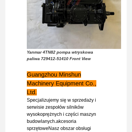
Wycieczka
Kontrola
Skontaktuj
Aktualności
Po Fabryce
Jakości
Się Z Nami
Yanmar 4TN82 pompa wtryskowa
paliwa 729412-51410 Front View
Sprawy
Guangzhou Minshun
Silnik Perkinsa
Machinery Equipment Co.,
Silnik Yanmar
Ltd.
Specjalizujemy się w sprzedaży i
Silnik Kubota
serwisie zespołów silników
wysokoprężnych i części maszyn
Silnik Isuzu
budowlanych.akcesoria
Silnik CUMMINS
sprzętoweNasz obszar obsługi