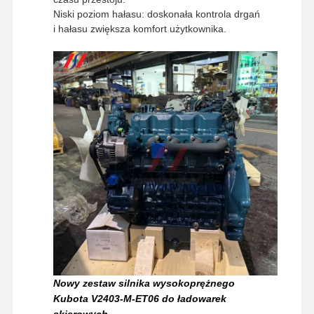
Niski poziom hałasu: doskonała kontrola drgań
i hałasu zwiększa komfort użytkownika.
Wycieczka
Kontrola
Skontaktuj
Aktualności
Po Fabryce
Jakości
Się Z Nami
Sprawy
Silnik Perkinsa
Silnik Yanmar
Silnik Kubota
Silnik Isuzu
Nowy zestaw silnika wysokoprężnego
Kubota V2403-M-ET06 do ładowarek
Silnik CUMMINS
skierowych