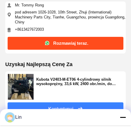
Mr. Tommy Rong
pod adresem 1026-1028, 10th Street, Zhuji (International)
Machinery Parts City, Tianhe, Guangzhou, prowincja Guangdong,
Chiny
+8613427672003
Rozmawiaj teraz.
Uzyskaj Najlepszą Cenę Za
Kubota V2403-M-ET06 4-cylindrowy silnik
wysokoprężny, 33,6 kW, 2400 obr./min, do
koparek
Kontyntynuj
Lin
Polecane Produkty