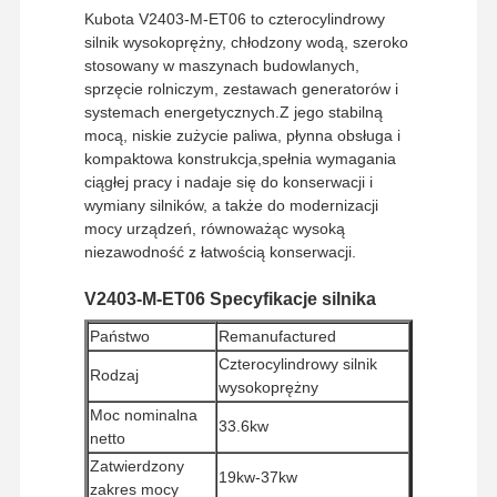
Kubota V2403-M-ET06 to czterocylindrowy
silnik wysokoprężny, chłodzony wodą, szeroko
stosowany w maszynach budowlanych,
sprzęcie rolniczym, zestawach generatorów i
systemach energetycznych.Z jego stabilną
mocą, niskie zużycie paliwa, płynna obsługa i
kompaktowa konstrukcja,spełnia wymagania
ciągłej pracy i nadaje się do konserwacji i
wymiany silników, a także do modernizacji
mocy urządzeń, równoważąc wysoką
niezawodność z łatwością konserwacji.
V2403-M-ET06 Specyfikacje silnika
Państwo
Remanufactured
Czterocylindrowy silnik
Rodzaj
wysokoprężny
Moc nominalna
33.6kw
netto
Zatwierdzony
19kw-37kw
zakres mocy