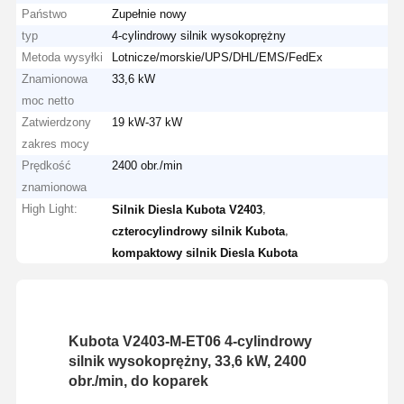
Państwo
Zupełnie nowy
typ
4-cylindrowy silnik wysokoprężny
Metoda wysyłki
Lotnicze/morskie/UPS/DHL/EMS/FedEx
Znamionowa
33,6 kW
moc netto
Zatwierdzony
19 kW-37 kW
zakres mocy
Prędkość
2400 obr./min
znamionowa
High Light:
,
Silnik Diesla Kubota V2403
,
czterocylindrowy silnik Kubota
kompaktowy silnik Diesla Kubota
Kubota V2403-M-ET06 4-cylindrowy
silnik wysokoprężny, 33,6 kW, 2400
obr./min, do koparek