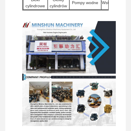
Pompy wodne
Wstrzykiwacze
cylindrowe
cylindrów
części zamienne do koparek
Pozostałe
Pompy
Silniki
Filtry
akcesoria do
hydrauliczne
starterowe
silników
do koparek
Komponenty
Zestawy
Komponenty
Wyniki
obracające
silników
podwozia i
badań
się
podróżowych
inne akcesoria