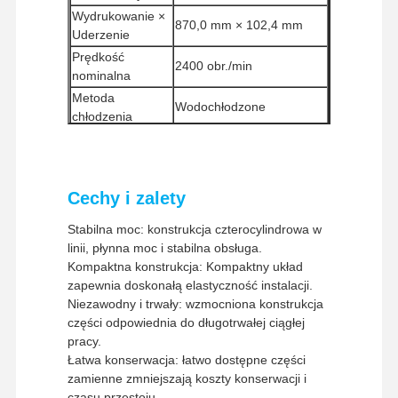
Wydrukowanie ×
870,0 mm × 102,4 mm
Uderzenie
Prędkość
2400 obr./min
nominalna
Metoda
Wodochłodzone
chłodzenia
Sposób
Wydzielane naturalnie
przyjmowania
Metoda
Elektryczne uruchomienie
Cechy i zalety
uruchomienia
Minimalna ilość
Stabilna moc: konstrukcja czterocylindrowa w
1 sztukę
zamówienia
linii, płynna moc i stabilna obsługa.
Sposoby
Kompaktna konstrukcja: Kompaktny układ
Western Union, T/T
płatności
zapewnia doskonałą elastyczność instalacji.
UPS / DHL / EMS / TNT /
Niezawodny i trwały: wzmocniona konstrukcja
Metody wysyłki
FedEx
części odpowiednia do długotrwałej ciągłej
pracy.
Strona
Produkty
Pokaz VR
O Nas
Główna
Łatwa konserwacja: łatwo dostępne części
zamienne zmniejszają koszty konserwacji i
czasu przestoju.