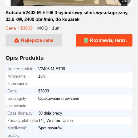
2/5
Kubota V2403-M-ET06 4-cylindrowy silnik wysokoprężny,
33,6 kW, 2400 obr./min, do koparek
Cena：$3603
MOQ：1uni
Najlepsza cena
Rozmawiaj teraz.
Opis Produktu
Numer modelu
V2403-M-ET06
Minimalne
1uni
zamówienie
Cena
$3603
Szczegóły
Opakowanie drewniane
pakowania
Czas dostawy
30 dnia pracy
Zasady płatności
T/T, Western Union
Możliwość
Spot towarów
Supply