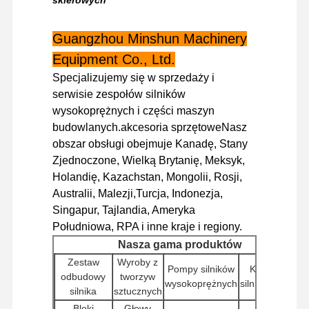
Silnik Diesla
Guangzhou Minshun Machinery
Silnik Mitsubishi
Equipment Co., Ltd.
Silnik koparki
Specjalizujemy się w sprzedaży i
serwisie zespołów silników
zestaw do regeneracji silnika
wysokoprężnych i części maszyn
budowlanych.akcesoria sprzętoweNasz
Pompa wtryskowa
obszar obsługi obejmuje Kanadę, Stany
Zjednoczone, Wielką Brytanię, Meksyk,
Zestaw turbosprężarki
Holandię, Kazachstan, Mongolii, Rosji,
Pozostałe części silników
Australii, Malezji,Turcja, Indonezja,
Singapur, Tajlandia, Ameryka
Elektroniczny system sterowania
Południowa, RPA i inne kraje i regiony.
Nasza gama produktów
elementy elektryczne silnika
Zestaw
Wyroby z
Pompy silników
Kontrolery
odbudowy
tworzyw
Układ paliwowy silnika
wysokoprężnych
silników (ECU)
silnika
sztucznych
Części hydrauliczne koparki
Bloki
Głowy