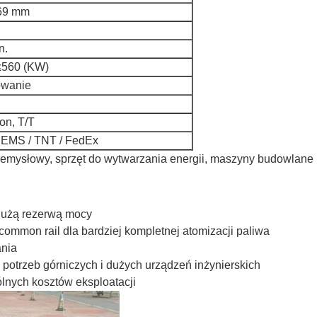
69 mm
n.
560 (KW)
owanie
on, T/T
 EMS / TNT / FedEx
zemysłowy, sprzęt do wytwarzania energii, maszyny budowlane
 dużą rezerwą mocy
ommon rail dla bardziej kompletnej atomizacji paliwa
ania
otrzeb górniczych i dużych urządzeń inżynierskich
lnych kosztów eksploatacji