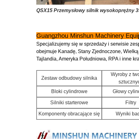
QSX15 Przemysłowy silnik wysokoprężny 39
Guangzhou Minshun Machinery Equip
Specjalizujemy się w sprzedaży i serwisie z
obejmuje Kanadę, Stany Zjednoczone, Wielką Br
Tajlandia, Ameryka Południowa, RPA i inne kraj
Wyroby z tw
Zestaw odbudowy silnika
sztuczny
Bloki cylindrowe
Głowy cyli
Silniki starterowe
Filtry
Komponenty obracające się
Wyniki ba