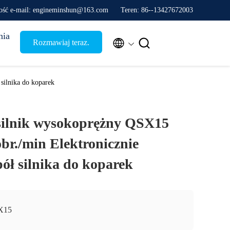
ść e-mail: engineminshun@163.com
Teren: 86--13427672003
nia


Rozmawiaj teraz.
silnika do koparek
silnik wysokoprężny QSX15
br./min Elektronicznie
ół silnika do koparek
X15