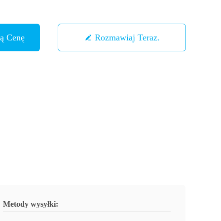
zą Cenę
Rozmawiaj Teraz.
Metody wysyłki: