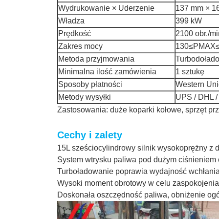
Wydrukowanie × Uderzenie
137 mm × 1
Władza
399 kW
Prędkość
2100 obr./mi
Zakres mocy
130≤PMAX≤
Metoda przyjmowania
Turbodoład
Minimalna ilość zamówienia
1 sztukę
Sposoby płatności
Western Uni
Metody wysyłki
UPS / DHL /
Zastosowania: duże koparki kołowe, sprzęt pr
Cechy i zalety
15L sześciocylindrowy silnik wysokoprężny z
System wtrysku paliwa pod dużym ciśnieniem c
Turboładowanie poprawia wydajność wchłani
Wysoki moment obrotowy w celu zaspokojenia p
Doskonała oszczędność paliwa, obniżenie ogó