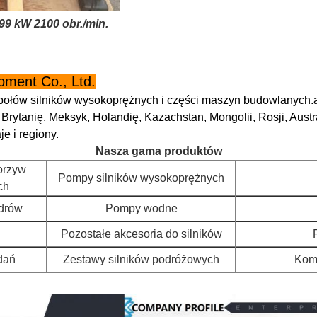
9 kW 2100 obr./min.
ment Co., Ltd.
espołów silników wysokoprężnych i części maszyn budowlanych.
ytanię, Meksyk, Holandię, Kazachstan, Mongolii, Rosji, Australi
e i regiony.
Nasza gama produktów
orzyw
Pompy silników wysokoprężnych
ch
ndrów
Pompy wodne
Pozostałe akcesoria do silników
dań
Zestawy silników podróżowych
Komp