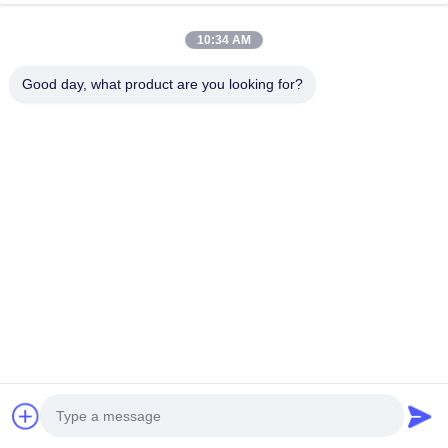
지금 얘기해
문의 보내기
10:34 AM
#
커먼 레일 디젤 펌프
#
디젤 연료 분사 펌프
Good day, what product are you looking for?
#
산업용 주사 펌프
인젝션 펌프
2026-06-20
Yanmar 4TNE88 / 4TNE84 디젤 엔진 연료 주입 펌프, 고 정밀 디젤 펌프 조립
우리는 발굴기 엔진 조립 및 발굴기 부품의 완전한 범위를 공급 ISUZU를 위해
4HG1 4BD1 4HE1T 4HG1T 4JJ1 4JB1 4HF1 4HL1 4LE1 4LE2 4JG1 6HK1
6BG1 6HK1 6WG1 YANMAR 2TNV70 3TNV70 ...
더 보기
방문자의 메시지
메시지를 남기세요
아직 공개 댓글이 없습니다