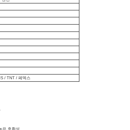
MS / TNT / 페덱스
합
높은 호환성