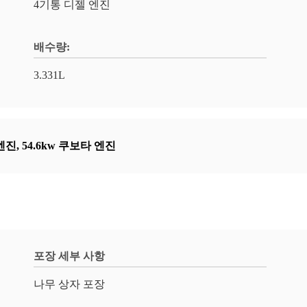
4기통 디젤 엔진
배수량:
3.331L
엔진
,
54.6kw 쿠보타 엔진
포장 세부 사항
나무 상자 포장