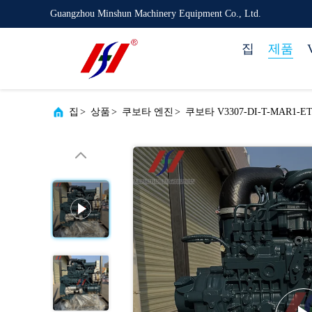
Guangzhou Minshun Machinery Equipment Co., Ltd.
집
제품
집
>
상품
>
쿠보타 엔진
>
쿠보타 V3307-DI-T-MAR1-E