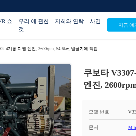
VR 쇼
우리 에 관한
저희와 연락
사건
지금 얘
것
T02 4기통 디젤 엔진, 2600rpm, 54.6kw, 발굴기에 적합
쿠보타 V3307-
엔진, 2600rp
모델 번호
V33
문서
Min