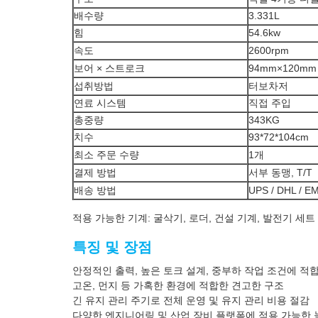
배수량
3.331L
힘
54.6kw
속도
2600rpm
보어 × 스트로크
94mm×120mm
섭취방법
터보차저
연료 시스템
직접 주입
총중량
343KG
치수
93*72*104cm
최소 주문 수량
1개
결제 방법
서부 동맹, T/T
배송 방법
UPS / DHL / E
적용 가능한 기계: 굴삭기, 로더, 건설 기계, 발전기 세트
특징 및 장점
안정적인 출력, 높은 토크 설계, 중부하 작업 조건에 적
고온, 먼지 등 가혹한 환경에 적합한 견고한 구조
긴 유지 관리 주기로 전체 운영 및 유지 관리 비용 절감
다양한 엔지니어링 및 산업 장비 플랫폼에 적용 가능한 