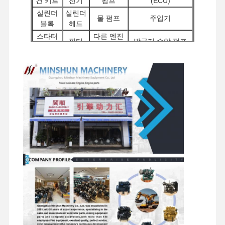
건 키트
전기
펌프
(ECU)
디젤 엔진
실린더
실린더
물 펌프
주입기
블록
헤드
미츠비시 엔진
스타터
다른 엔진
필터
발굴기 수압 펌프
모터
용품
굴삭기 엔진
회전 부
배분 밸
여행용 모
차체 부품 및 기타
품
브
터 조립
액세서리
엔진은 장비를 재건합니다
인젝션 펌프
터보 차저 조립체
다른 엔진 부품
전자 제어 시스템
엔진 전기 부품
엔진 연료 시스템
굴삭기 유압 부품