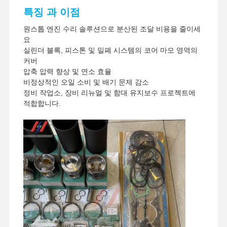
특징 과 이점
원스톱 엔진 수리 솔루션으로 분산된 조달 비용을 줄이세
요
실린더 블록, 피스톤 및 밀폐 시스템의 코어 마모 영역의
커버
압축 압력 향상 및 연소 효율
비정상적인 오일 소비 및 배기 문제 감소
정비 작업소, 장비 리뉴얼 및 함대 유지보수 프로젝트에
적합합니다.
집
제품
VR 쇼
우리 에 관한
것