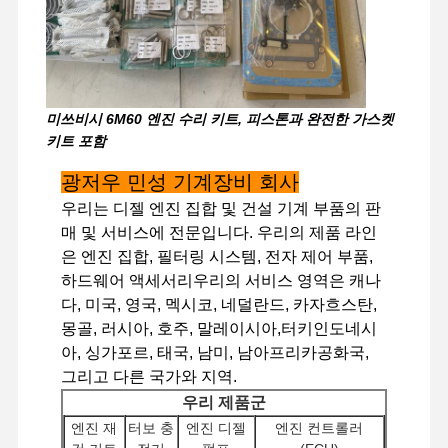
공장 투어
품질 관리
저희와 연락
뉴스
미쓰비시 6M60 엔진 수리 키트, 피스톤과 완전한 가스켓
키트 포함
광저우 민성 기계장비 회사
사건
우리는 디젤 엔진 집합 및 건설 기계 부품의 판
매 및 서비스에 전문입니다. 우리의 제품 라인
퍼킨스 엔진
은 엔진 집합, 필터링 시스템, 전자 제어 부품,
하드웨어 액세서리우리의 서비스 영역은 캐나
얀마 엔진
다, 미국, 영국, 멕시코, 네덜란드, 카자흐스탄,
몽골, 러시아, 호주, 말레이시아,터키인도네시
쿠보타 엔진
아, 싱가포르, 태국, 남미, 남아프리카공화국,
그리고 다른 국가와 지역.
이수즈 엔진
우리 제품군
커민스 엔진
엔진 재
터보 충
엔진 디젤
엔진 컨트롤러