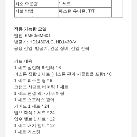
최소 주문량
1 세트
지불 방법
웨스턴 유니온, T/T
운송 방법
UPS/DHL/EMS/TNT/FedEx
적용 가능한 모델
엔진: 6M60/6M60T
발굴기: HD1430VLC, HD1430-V
응용 산업: 발굴기, 건설 장비, 산업 전력
키트 내용
1 세트 실린더 라인러 * 6
피스톤 집합 1 세트 (피스톤 핀과 서클립을 포함) * 6
1 세트 피스톤 링 * 6
크랜크 샤프트 베어링 1 세트
1 세트 연결 막대기 베어링
1 세트 스프러스 윙어
가이드 1 세트 * 24
밸브 좌석 1 세트 * 24
입수 밸브 1 세트 * 12
1 세트 배기 밸브 * 12
1 세트 가스킷