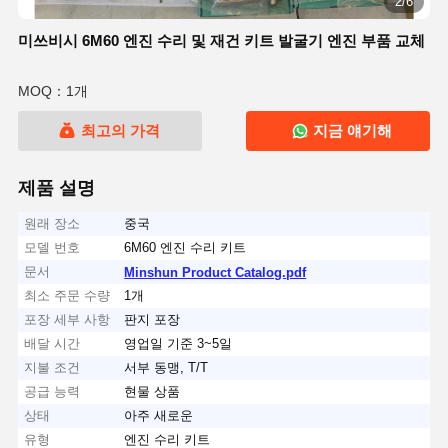
2/6
미쓰비시 6M60 엔진 수리 및 재건 키트 발굴기 엔진 부품 교체
MOQ：1개
최고의 가격
지금 얘기해
제품 설명
원래 장소
중국
모델 번호
6M60 엔진 수리 키트
문서
Minshun Product Catalog.pdf
최소 주문 수량
1개
포장 세부 사항
판지 포장
배달 시간
영업일 기준 3~5일
지불 조건
서부 동맹, T/T
공급 능력
현물 상품
상태
아주 새로운
유형
엔진 수리 키트