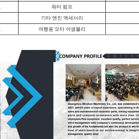
드
워터 펌프
기타 엔진 액세서리
브
여행용 모터 어셈블리