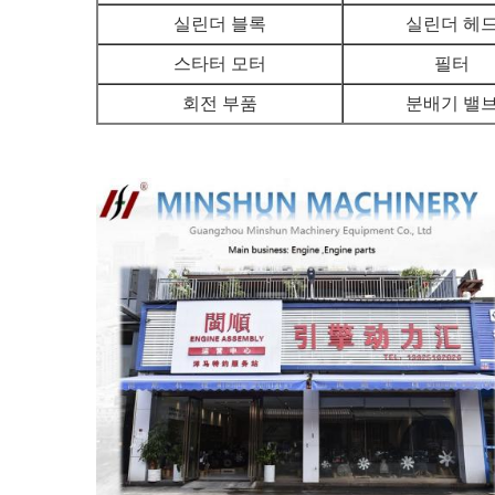
실린더 블록
실린더 헤
스타터 모터
필터
회전 부품
분배기 밸