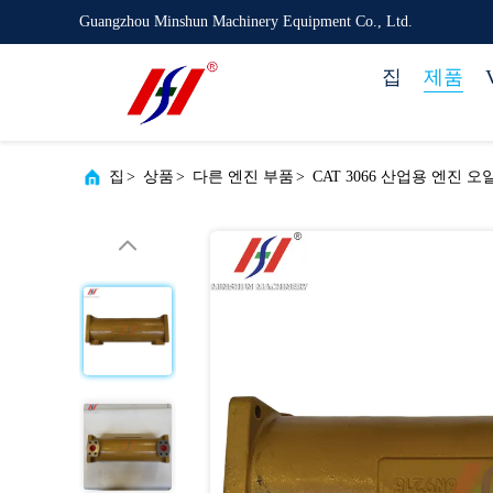
Guangzhou Minshun Machinery Equipment Co., Ltd.
집
제품
집
>
상품
>
다른 엔진 부품
>
CAT 3066 산업용 엔진 오일