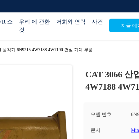
VR 쇼
우리 에 관한
저희와 연락
사건
지금 얘
것
 냉각기 6N9215 4W7188 4W7190 건설 기계 부품
CAT 3066 
4W7188 4W
모델 번호
6N9
문서
Min