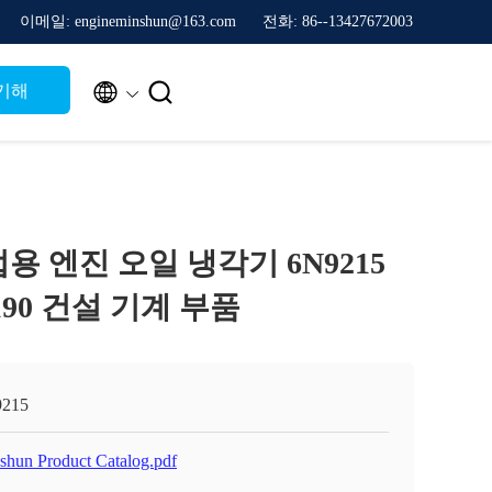
이메일: engineminshun@163.com
전화: 86--13427672003


기해
산업용 엔진 오일 냉각기 6N9215
7190 건설 기계 부품
215
shun Product Catalog.pdf