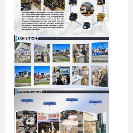
디젤 엔진
미츠비시 엔진
굴삭기 엔진
엔진은 장비를 재건합니다
인젝션 펌프
터보 차저 조립체
다른 엔진 부품
전자 제어 시스템
엔진 전기 부품
엔진 연료 시스템
굴삭기 유압 부품