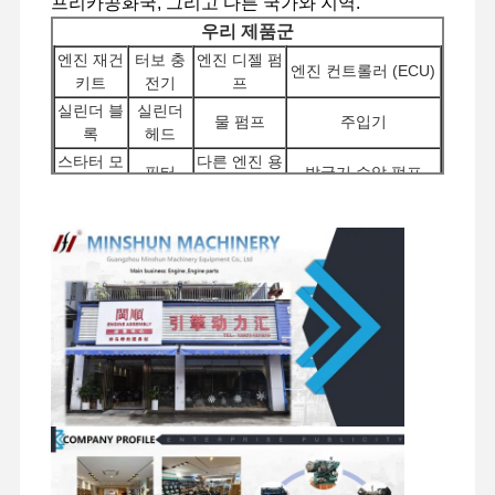
프리카공화국, 그리고 다른 국가와 지역.
우리 제품군
엔진 재건
터보 충
엔진 디젤 펌
엔진 컨트롤러 (ECU)
키트
전기
프
공장 투어
품질 관리
저희와 연락
뉴스
실린더 블
실린더
물 펌프
주입기
록
헤드
스타터 모
다른 엔진 용
필터
발굴기 수압 펌프
터
품
배분 밸
여행용 모터
차체 부품 및 기타 액
사건
회전 부품
브
조립
세서리
퍼킨스 엔진
얀마 엔진
쿠보타 엔진
이수즈 엔진
커민스 엔진