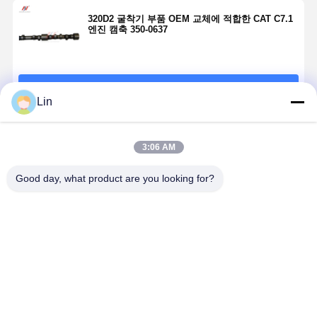
320D2 굴착기 부품 OEM 교체에 적합한 CAT C7.1
엔진 캠축 350-0637
계속하다
Lin
추천된 제품
3:06 AM
Good day, what product are you looking for?
엔진 냉각 시스
냉각 물 펌프
Isuzu 4LE2 엔
Yanmar
템 팬 교체에 적
16251-73037는
진 실린더 라이
4TNV98-
합한 Yanmar
쿠보타 V1505,
너 교체 부품에
VTBZ2 엔진
4TNV106 엔진
V1305, 및
적합한 실린더
러스트 와셔
팬
D1105 엔진 물
라이너 1-
129927-029
최고의 가격
최고의 가격
최고의 가격
최고의 가
펌프의 대체입
87618384-0
4TNV98에
니다