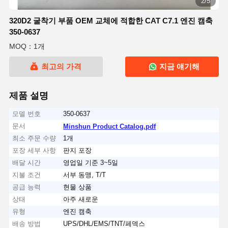
2/5
320D2 굴착기 부품 OEM 교체에 적합한 CAT C7.1 엔진 캠축
350-0637
MOQ：1개
최고의 가격
지금 얘기해
제품 설명
모델 번호
350-0637
문서
Minshun Product Catalog.pdf
최소 주문 수량
1개
포장 세부 사항
판지 포장
배달 시간
영업일 기준 3~5일
지불 조건
서부 동맹, T/T
공급 능력
현물 상품
상태
아주 새로운
유형
엔진 캠축
배송 방법
UPS/DHL/EMS/TNT/페덱스