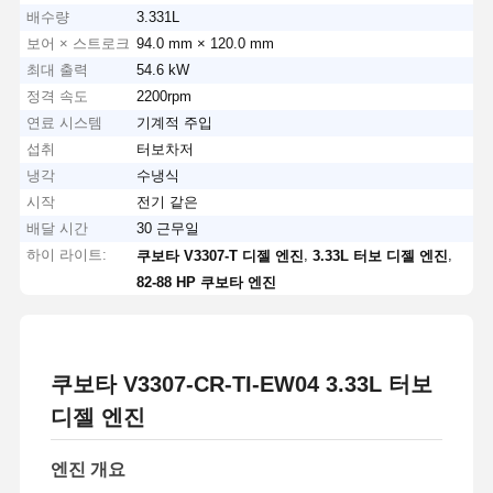
배수량
3.331L
보어 × 스트로크
94.0 mm × 120.0 mm
최대 출력
54.6 kW
정격 속도
2200rpm
연료 시스템
기계적 주입
섭취
터보차저
냉각
수냉식
시작
전기 같은
배달 시간
30 근무일
하이 라이트:
,
,
쿠보타 V3307-T 디젤 엔진
3.33L 터보 디젤 엔진
82-88 HP 쿠보타 엔진
쿠보타 V3307-CR-TI-EW04 3.33L 터보
디젤 엔진
엔진 개요