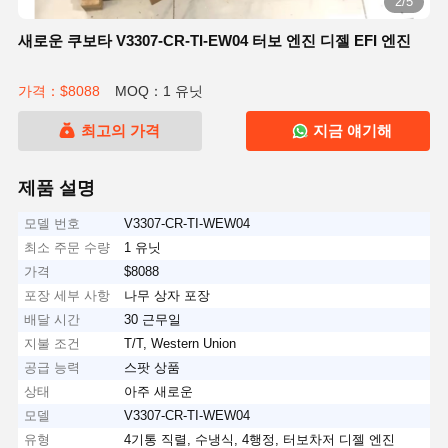
2/5
새로운 쿠보타 V3307-CR-TI-EW04 터보 엔진 디젤 EFI 엔진
가격：$8088
MOQ：1 유닛
최고의 가격
지금 얘기해
제품 설명
모델 번호
V3307-CR-TI-WEW04
최소 주문 수량
1 유닛
가격
$8088
포장 세부 사항
나무 상자 포장
배달 시간
30 근무일
지불 조건
T/T, Western Union
공급 능력
스팟 상품
상태
아주 새로운
모델
V3307-CR-TI-WEW04
유형
4기통 직렬, 수냉식, 4행정, 터보차저 디젤 엔진