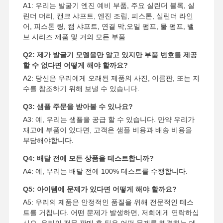
A1: 우리는 발굴기 엔진 예비 부품, 주요 실린더 블록, 실
디젤 엔진
린더 머리, 캔크 샤프트, 엔진 조립, 피스톤, 실린더 라인
어, 피스톤 링, 캠 샤프트, 연결 막,오일 펌프, 물 펌프, 밸
미츠비시 엔진
브 시리즈 제품 및 거의 모든 부품
굴삭기 엔진
Q2: 제가 발굴기 모델을만 알고 있지만 부품 번호를 제공
할 수 없다면 어떻게 해야 할까요?
엔진은 장비를 재건합니다
A2: 당신은 우리에게 오래된 제품의 사진, 이름판, 또는 지
수를 참조하기 위해 보낼 수 있습니다.
인젝션 펌프
Q3: 샘플 주문을 받아볼 수 있나요?
터보 차저 조립체
A3: 예, 우리는 샘플을 공급 할 수 있습니다. 만약 우리가
재고에 부품이 있다면, 고객은 샘플 비용과 배송 비용을
다른 엔진 부품
부담해야합니다.
전자 제어 시스템
Q4: 배달 전에 모든 상품을 테스트합니까?
A4: 예, 우리는 배달 전에 100% 테스트를 수행합니다.
엔진 전기 부품
Q5: 아이템에 문제가 있다면 어떻게 해야 할까요?
엔진 연료 시스템
A5: 우리의 제품은 안정적인 품질을 위해 전문적인 테스
트를 거칩니다. 어떤 문제가 발생하면, 저희에게 연락하십
굴삭기 유압 부품