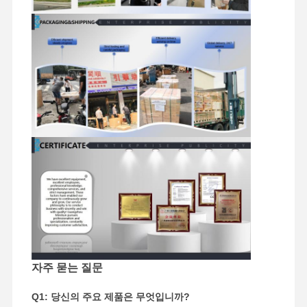
공장 투어
품질 관리
저희와 연락
뉴스
사건
퍼킨스 엔진
얀마 엔진
쿠보타 엔진
이수즈 엔진
자주 묻는 질문
커민스 엔진
Q1: 당신의 주요 제품은 무엇입니까?