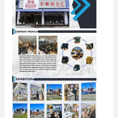
집
제품
VR 쇼
우리 에 관한
것