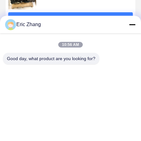
계속하다
Eric Zhang
추천된 제품
10:56 AM
Good day, what product are you looking for?
쿠보타 V3307-
쿠보타 V2607-
쿠보타 V2403-
쿠보타 V330
DI-T-MAR1-
DI-ET03 4기통
M-ET06 4기통
CR-T-EW04
ET02 4기통 디
디젤 엔진
디젤 엔진,
기통 디젤 엔
젤 엔진,
36kw 2600rpm
33.6kw,
54.6kw
2600rpm,
건설 기계에 적
2400rpm, 발굴
2200rpm,
최고의 가격
최고의 가격
최고의 가격
최고의 가
54.6kw, 발굴기
합
기용
기에 적합
에 적합
Desktop Site
홈
사이트맵
연락처