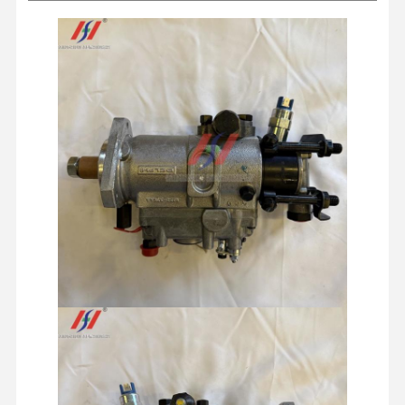
スタータ
その他のエン
フィルタ
ーモータ
ジンアクセサ
掘削機の油圧ポンプ
ディーゼルエンジン
ー
ー
リ
スイベル
トラベルモー
シャーシコンポーネン
三菱エンジン
コンポー
分配弁
ターアセンブ
トおよびその他のアク
ネント
リ
セサリ
掘削機エンジン
エンジンの改造のキット
インジェクションポンプ
ターボチャージャー アセンブリ
他のエンジン部品
電子制御システム
エンジンの電気部品
エンジン燃料システム