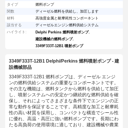
タイプ
燃料ポンプ
関数
ディーゼル燃料を供給し、加圧します
材料
高強度金属と耐摩耗性コンポーネント
該当する
ディーゼルエンジン燃料供給システム
ハイライト:
,
Delphi Perkins 燃料噴射ポンプ
,
建設機械の燃料ポンプ
3349F333T-12B1 噴射ポンプ
3349F333T-12B1 Delphi/Perkins 燃料噴射ポンプ - 建
設機械部品
3349F333T-12B1 燃料ポンプは、ディーゼル エンジ
ンの燃料供給システムの重要なコンポーネントです。
その主な機能は、燃料タンクから燃料を供給して加圧
し、噴射システムへの安定かつ継続的な燃料供給を確
保し、それによってさまざまな条件下でエンジンの正
常な動作を保証することです。高精度な加工と耐摩耗
性の高い材質を採用し、コンパクトな構造でシール性
に優れ、高温・高圧に強い燃料ポンプです。長期にわ
たる高負荷の使用環境に適しており、建設機械や農業