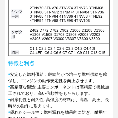
2TNV70 3TNV70 3TNV74 3TNV76 3TNM68
ヤンマ
3TNV80 3TNM72 3TNM74 3TNV84 3TNV86
ー用
3TNV88 4TNV84 4TNV86 4TNV88 4TNE92
4TNE94 4TNV98 4TNE98 4TNV106
Z482 D772 D782 D902 D1005 D1105 D1305
クボタ
V1305 V1505 D1703 D1803 V2003 V2203
用
V2403 V2607 V3300 V3307 V3600 V3800
C1.1 C2.2 C2.4 C2.6 C3.3 C4.2 C4.4DI
猫用
C4.4EFI C6.4 C6.6 C7 C7.1 C9 C11 C13 C15
C18 3066 3116 3126 3176
特徴と利点
403D-11 403D-15 404D-22 404EA-22T 3054
パーキ
1104C-44 1104C-44TA 1104D-44 1104D-44T
•
安定した燃料供給：継続的かつ均一な燃料供給を確
ンスの
1104D-44TA 1104-E44T 1104D-E44TA
1106D-E66T 1106D-70TA 1106D-E70TA
ために
保し、エンジンの動作安定性を向上させます。
1206F-E70TTA
•
高精度な製造: 主要コンポーネントは高精度で機械加
工されており、高い信頼性をもたらします。
B3.3 ISF3.8 4BT3.9 B4.5 QSB5.9 QSB6.7
その他
6CT8.3 6D107-1 6D107-2 6BT5.9 6LT8.9
•
耐摩耗性と耐久性: 高強度の材料は、高温、高圧、長
の場合
QSL9 6LT9.3 NT855 M11 X12 X15
家へ
製品
VRショー
わたしたち
時間の動作に耐えます。
に つい て
•
優れたシール性：燃料漏れを効果的に防ぎ、耐用年