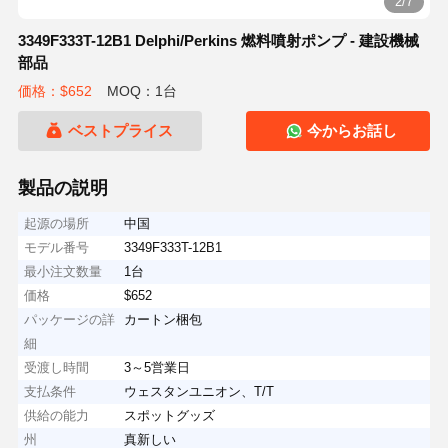
3/7
3349F333T-12B1 Delphi/Perkins 燃料噴射ポンプ - 建設機械
部品
価格：$652
MOQ：1台
ベストプライス
今からお話し
製品の説明
起源の場所
中国
モデル番号
3349F333T-12B1
最小注文数量
1台
価格
$652
パッケージの詳
カートン梱包
細
受渡し時間
3～5営業日
支払条件
ウェスタンユニオン、T/T
供給の能力
スポットグッズ
州
真新しい