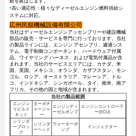
数を延ばします。
•
高い適応性：様々なディーゼルエンジン燃料供給シ
ステムに対応。
工場 ツアー
品質管理
連絡 くださ
ニュース
広州民順機械設備有限公司
い
当社はディーゼルエンジンアッセンブリーや建設機械
部品の販売・サービスを専門に行っております。当社
の製品ラインには、エンジン アセンブリ、濾過シス
テム、電子制御コンポーネント、ハードウェア付属
品、ワイヤリング ハーネス、および電気付属品が含
まれます。当社のサービスエリアには、カナダ、米
事件
国、英国、メキシコ、オランダ、カザフスタン、モン
ゴル、ロシア、オーストラリア、マレーシア、トル
パーキンズ エンジン
コ、インドネシア、シンガポール、タイ、南米、南ア
フリカ、その他の国と地域が含まれます。
ヤンマーエンジン
当社の製品範囲
エンジン
ターボチ
エンジンディ
エンジンコントローラ
クボタエンジン
リビルド
ャージャ
ーゼルポンプ
ー(ECU)
キット
ー
イスズウエンジン
シリンダ
シリンダ
ウォーターポ
ーブロッ
インジェクター
ーヘッド
ンプ
ク
カミンズエンジン