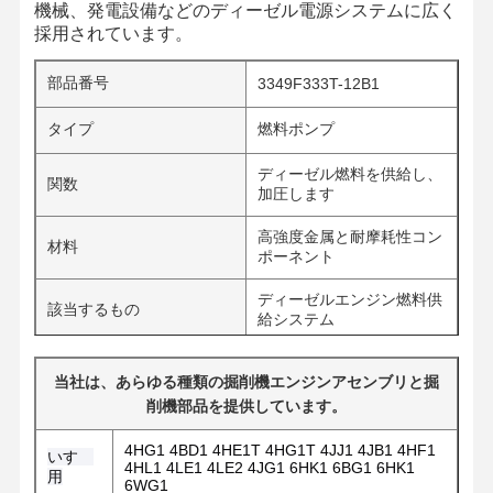
機械、発電設備などのディーゼル電源システムに広く
採用されています。
部品番号
3349F333T-12B1
タイプ
燃料ポンプ
ディーゼル燃料を供給し、
関数
加圧します
高強度金属と耐摩耗性コン
材料
ポーネント
ディーゼルエンジン燃料供
該当するもの
給システム
当社は、あらゆる種類の掘削機エンジンアセンブリと掘
削機部品を提供しています。
4HG1 4BD1 4HE1T 4HG1T 4JJ1 4JB1 4HF1
いすゞ
4HL1 4LE1 4LE2 4JG1 6HK1 6BG1 6HK1
用
6WG1