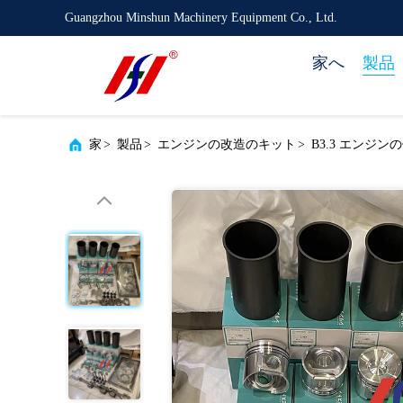
Guangzhou Minshun Machinery Equipment Co., Ltd.
家へ
製品
家
>
製品
>
エンジンの改造のキット
>
B3.3 エンジン