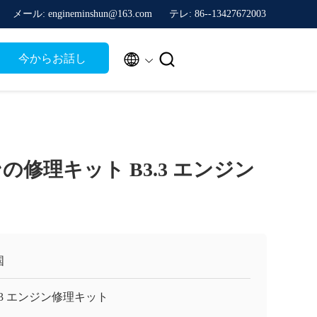
メール: engineminshun@163.com
テレ: 86--13427672003


今からお話し
ンの修理キット B3.3 エンジン
国
.3 エンジン修理キット