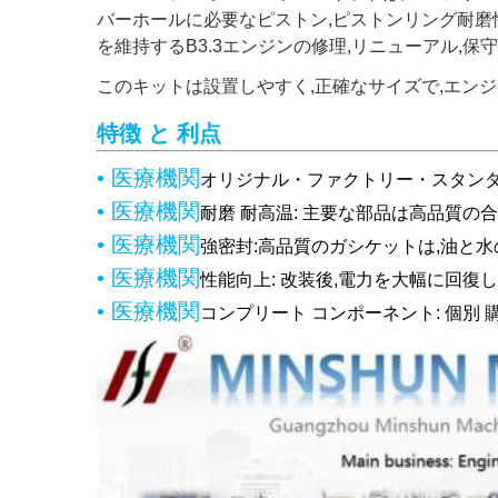
バーホールに必要なピストン,ピストンリング耐磨
を維持するB3.3エンジンの修理,リニューアル,保
このキットは設置しやすく,正確なサイズで,エン
特徴 と 利点
• 医療機関
オリジナル・ファクトリー・スタンダ
• 医療機関
耐磨 耐高温: 主要な部品は高品質の
• 医療機関
強密封:高品質のガシケットは,油と
• 医療機関
性能向上: 改装後,電力を大幅に回復
• 医療機関
コンプリート コンポーネント: 個別 購入