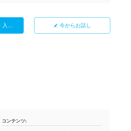
を 入手 する
今からお話し
コンテンツ: