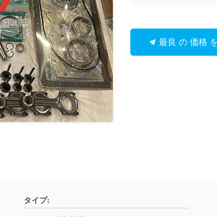
最良 の 価格 
タイプ: