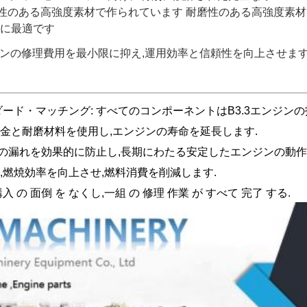
性のある高強度素材で作られています 耐磨性のある高強度素
守に最適です
ジンの修理費用を最小限に抑え,運用効率と信頼性を向上させます
ード・マッチング: すべてのコンポーネントはB3.3エンジンの
合金と耐磨材料を使用し,エンジンの寿命を延長します.
水の漏れを効果的に防止し,長期にわたる安定したエンジンの動作
し,燃焼効率を向上させ,燃料消費を削減します.
 の 面倒 を なくし,一組 の 修理 作業 が すべて 完了 する.