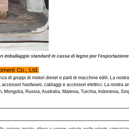
n imballaggio standard in cassa di legno per l'esportazione
ment Co., Ltd.
nza di gruppi di motori diesel e parti di macchine edili. La nostra
co, accessori hardware, cablaggi e accessori elettrici. La nostra 
 Mongolia, Russia, Australia, Malesia, Turchia, Indonesia, Sin
ella, pistone, testata, albero a camme, valvole, molle valvole, catena/cin