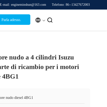
E-mail: engineminshun@163.com
Telefono: 86--13427672003


Parla adesso.
re nudo a 4 cilindri Isuzu
te di ricambio per i motori
re 4BG1
ore nudo diesel 4BG1