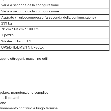
Varia a seconda della configurazione
Varia a seconda della configurazione
Aspirato / Turbocompresso (a seconda della configurazione)
239 kg
78 cm * 63 cm * 100 cm
1 pezzo
Western Union, T/T
UPS/DHL/EMS/TNT/FedEx
ruppi elettrogeni, macchine edili
 regolare, manutenzione semplice
edili pesanti
zione
funzionamento continuo a lungo termine