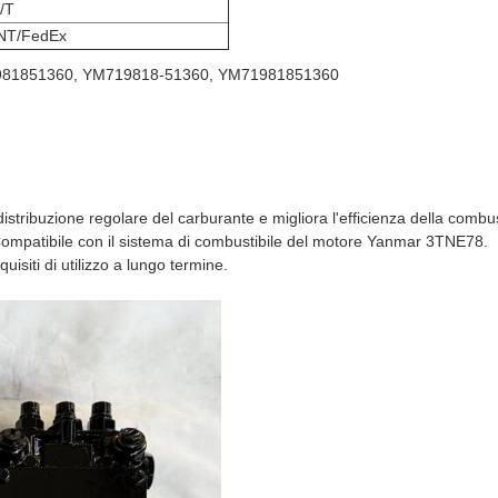
/T
NT/FedEx
0, 71981851360, YM719818-51360, YM71981851360
distribuzione regolare del carburante e migliora l'efficienza della combu
Compatibile con il sistema di combustibile del motore Yanmar 3TNE78.
quisiti di utilizzo a lungo termine.