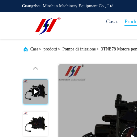
Guangzhou Minshun Machinery Equipment Co., Ltd.
Casa.
Prodo
Casa
>
prodotti
>
Pompa di iniezione
>
3TNE78 Motore pompa