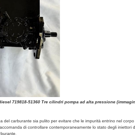
esel 719818-51360 Tre cilindri pompa ad alta pressione (immagin
ema del carburante sia pulito per evitare che le impurità entrino nel corp
 raccomanda di controllare contemporaneamente lo stato degli iniettori d
rburante.