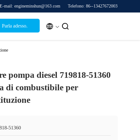
E-mail: engineminshun@163.com
Telefono: 86--13427672003


Parla adesso.
zione
e pompa diesel 719818-51360
di combustibile per
tituzione
818-51360