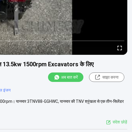
न 13.5kw 1500rpm Excavators के लिए
अब बात करें
साझा करना
जल इंजन
500rpm। यानमार 3TNV88-GGHWC, यानमार की TNV श्रृंखला से एक तीन-सिलेंडर
संदेश छोड़ें