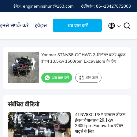
ईमेल: engineminshun@163.com
टेलीफोन: 86--13427672003


हमसे संपर्क करें
इवेंट्स
अब बात करें
Yanmar 3TNV88-GGHWC 3-सिलेंडर वाटर-कूल्ड
इंजन 13.5kw 1500rpm Excavators के लिए
अब बात करें
और जानें
संबंधित वीडियो
4TNV88C-PSY यानमार डीजल
इंजन विधानसभा 29.1kw
2400rpm Excavator स्पेयर
पार्ट्स के लिए