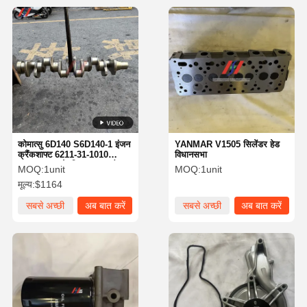
कोमात्सु 6D140 S6D140-1 इंजन
YANMAR V1505 सिलेंडर हेड
क्रैंकशाफ्ट 6211-31-1010
विधानसभा
WA500-1L के लिए उपयुक्त है
MOQ:
1unit
MOQ:
1unit
मूल्य:
$1164
सबसे अच्छी
अब बात करें
सबसे अच्छी
अब बात करें
कीमत
कीमत