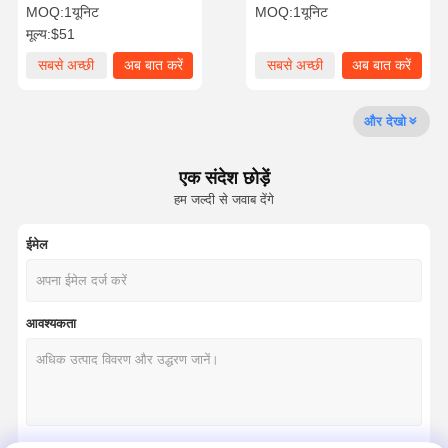
पंप भागों के लिए उपयुक्त
Komatsu 3D82 इंजन कूलिंग पंप
MOQ:
1यूनिट
MOQ:
1यूनिट
इंजन पार्ट्स
मूल्य:
$51
फ़ैक्टरी टूर
गुणवत्ता नियंत्रण
हमसे संपर्क करें
समाचार
सबसे अच्छी
अब बात करें
सबसे अच्छी
अब बात करें
कीमत
कीमत
और देखो
एक संदेश छोड़ें
मामले
हम जल्दी से जवाब देंगे
पर्किन्स इंजन
ईमेल
यानमार इंजन
कुबोटा इंजन
आवश्यकता
इसुजु इंजन
कमिंस इंजन
डीजल इंजन