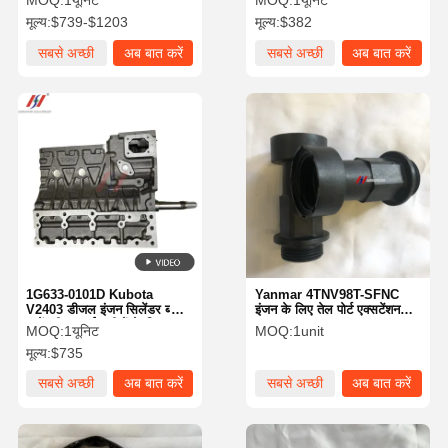
MOQ:
1यूनिट
MOQ:
1यूनिट
मूल्य:
$739-$1203
मूल्य:
$382
सबसे अच्छी
अब बात करें
सबसे अच्छी
अब बात करें
कीमत
कीमत
1G633-0101D Kubota
Yanmar 4TNV98T-SFNC
V2403 डीजल इंजन सिलेंडर ब्लॉक
इंजन के लिए तेल पोर्ट एक्सटेंशन
असेंबली, खुदाई मशीनों के लिए
ट्यूब 77 (171031-11741)
MOQ:
1यूनिट
MOQ:
1unit
उपयुक्त
मूल्य:
$735
सबसे अच्छी
अब बात करें
सबसे अच्छी
अब बात करें
कीमत
कीमत