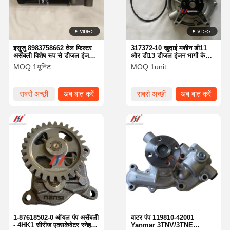
इसुजु 8983758662 तेल फिल्टर
317372-10 खुदाई मशीन डी11
असेंबली विशेष रूप से डीजल इंजन
और डी13 डीजल इंजन भागों के
के लिए डिज़ाइन की गई है
लिए पानी पंप
MOQ:
1यूनिट
MOQ:
1unit
सबसे अच्छी
अब बात करें
सबसे अच्छी
अब बात करें
कीमत
कीमत
घर
उत्पादों
वीआर शो
हमारे बारे में
1-87618502-0 ऑयल पंप असेंबली
वाटर पंप 119810-42001
- 4HK1 सीरीज एक्सकेवेटर स्नेहन
Yanmar 3TNV/3TNE