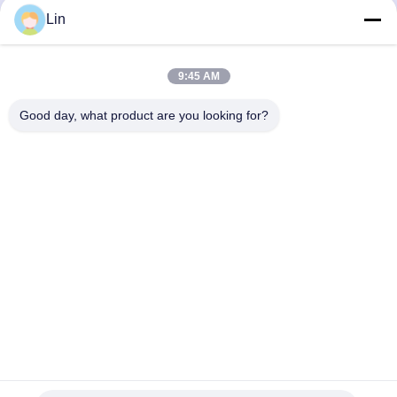
Lin
जारी रखें
मित्सुबिशी इंजन
खुदाई करने वाला इंजन
9:45 AM
हमारी श्रेणियाँ
इंजन पुनर्निर्माण किट
Good day, what product are you looking for?
इंजेक्शन पंप
टर्बोचार्जर असेंबली
अन्य इंजन पार्ट्स
पर्किन्स इंजन
यानमार इंजन
कुबोटा इंजन
इसुजु इंजन
इलेक्ट्रॉनिक नियंत्रण तंत्र
इंजन के विद्युत घटक
इंजन ईंधन प्रणाली
होम
हमारे बारे में
हमसे संपर्क करें
Desktop Site
खुदाई करने वाले हाइड्रोलिक पार्ट्स
साइटमैप
गोपनीयता नीति
गुणवत्ता
पर्किन्स इंजन
चीन का कारखाना.Copyright © 2026 Guangzhou