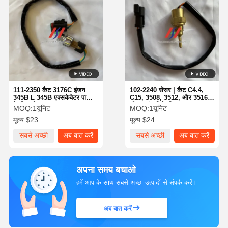
111-2350 कैट 3176C इंजन
102-2240 सेंसर | कैट C4.4,
345B L 345B एक्सकेवेटर पार्ट्स
C15, 3508, 3512, और 3516
के लिए सेंसर
डीजल इंजनों के लिए उपयुक्त
MOQ:
1यूनिट
MOQ:
1यूनिट
मूल्य:
$23
मूल्य:
$24
सबसे अच्छी
अब बात करें
सबसे अच्छी
अब बात करें
कीमत
कीमत
अपना समय बचाओ
हमें आप के साथ सबसे अच्छा उत्पादों से संपर्क करें।
अब बात करें