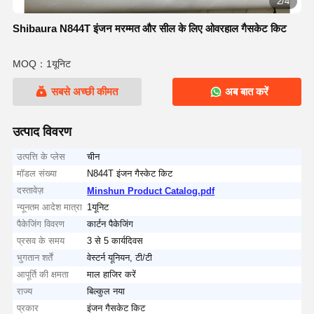
2/4
Shibaura N844T इंजन मरम्मत और सील के लिए ओवरहाल गैसकेट किट
MOQ：1यूनिट
सबसे अच्छी कीमत
अब बात करें
उत्पाद विवरण
उत्पत्ति के प्लेस
चीन
मॉडल संख्या
N844T इंजन गैस्केट किट
दस्तावेज़
Minshun Product Catalog.pdf
न्यूनतम आदेश मात्रा
1यूनिट
पैकेजिंग विवरण
कार्टन पैकेजिंग
प्रसव के समय
3 से 5 कार्यदिवस
भुगतान शर्तें
वेस्टर्न यूनियन, टी/टी
आपूर्ति की क्षमता
माल हाजिर करें
राज्य
बिल्कुल नया
प्रकार
इंजन गैसकेट किट