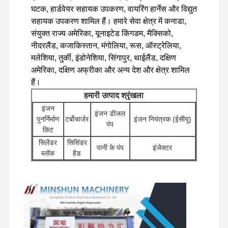
घटक, हार्डवेयर सहायक उपकरण, वायरिंग हार्नेस और विद्युत
सहायक उपकरण शामिल हैं। हमारे सेवा क्षेत्र में कनाडा,
फ़ैक्टरी टूर
गुणवत्ता नियंत्रण
हमसे संपर्क करें
समाचार
संयुक्त राज्य अमेरिका, यूनाइटेड किंगडम, मैक्सिको,
नीदरलैंड, कजाकिस्तान, मंगोलिया, रूस, ऑस्ट्रेलिया,
मलेशिया, तुर्की, इंडोनेशिया, सिंगापुर, थाईलैंड, दक्षिण
अमेरिका, दक्षिण अफ्रीका और अन्य देश और क्षेत्र शामिल
हैं।
मामले
हमारी उत्पाद श्रृंखला
इंजन
इंजन डीजल
पर्किन्स इंजन
पुनर्निर्माण
टर्बोचार्जर
इंजन नियंत्रक (ईसीयू)
पंप
किट
यानमार इंजन
सिलेंडर
सिसिंडर
पानी के पंप
इंजेक्टर
ब्लॉक
हैड
कुबोटा इंजन
अन्य इंजन
स्टार्टर
खुदाई करने वाले
फिल्टर
सहायक
मोटर्स
हाइड्रोलिक पंप
इसुजु इंजन
उपकरण
वितरक
यात्रा मोटर
चेसिस घटक और अन्य
कमिंस इंजन
कुंडा घटक
वाल्व
असेंबलियाँ
सहायक उपकरण
डीजल इंजन