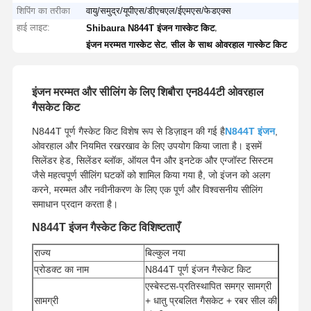
शिपिंग का तरीका
वायु/समुद्र/यूपीएस/डीएचएल/ईएमएस/फेडएक्स
हाई लाइट:
,
Shibaura N844T इंजन गास्केट किट
,
इंजन मरम्मत गास्केट सेट
सील के साथ ओवरहाल गास्केट किट
इंजन मरम्मत और सीलिंग के लिए शिबौरा एन844टी ओवरहाल
गैसकेट किट
N844T पूर्ण गैस्केट किट विशेष रूप से डिज़ाइन की गई है
N844T इंजन
,
ओवरहाल और नियमित रखरखाव के लिए उपयोग किया जाता है। इसमें
सिलेंडर हेड, सिलेंडर ब्लॉक, ऑयल पैन और इनटेक और एग्जॉस्ट सिस्टम
जैसे महत्वपूर्ण सीलिंग घटकों को शामिल किया गया है, जो इंजन को अलग
करने, मरम्मत और नवीनीकरण के लिए एक पूर्ण और विश्वसनीय सीलिंग
समाधान प्रदान करता है।
N844T इंजन गैस्केट किट विशिष्टताएँ
राज्य
बिल्कुल नया
प्रोडक्ट का नाम
N844T पूर्ण इंजन गैस्केट किट
एस्बेस्टस-प्रतिस्थापित समग्र सामग्री
सामग्री
+ धातु प्रबलित गैसकेट + रबर सील की