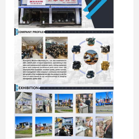
मित्सुबिशी इंजन
खुदाई करने वाला इंजन
इंजन पुनर्निर्माण किट
इंजेक्शन पंप
टर्बोचार्जर असेंबली
अन्य इंजन पार्ट्स
इलेक्ट्रॉनिक नियंत्रण तंत्र
इंजन के विद्युत घटक
इंजन ईंधन प्रणाली
खुदाई करने वाले हाइड्रोलिक पार्ट्स