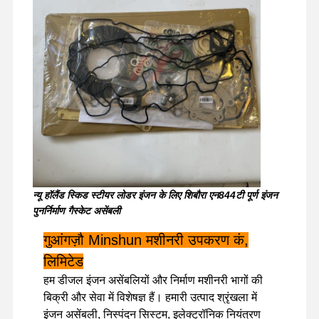
न्यू हॉलैंड स्किड स्टीयर लोडर इंजन के लिए शिबौरा एन844टी पूर्ण इंजन
पुनर्निर्माण गैस्केट असेंबली
गुआंगज़ौ Minshun मशीनरी उपकरण कं,
लिमिटेड
घर
उत्पादों
वीआर शो
हमारे बारे में
हम डीजल इंजन असेंबलियों और निर्माण मशीनरी भागों की
बिक्री और सेवा में विशेषज्ञ हैं। हमारी उत्पाद श्रृंखला में
इंजन असेंबली, निस्पंदन सिस्टम, इलेक्ट्रॉनिक नियंत्रण