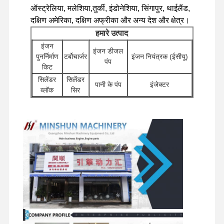
ऑस्ट्रेलिया, मलेशिया,तुर्की, इंडोनेशिया, सिंगापुर, थाईलैंड,
मित्सुबिशी इंजन
दक्षिण अमेरिका, दक्षिण अफ्रीका और अन्य देश और क्षेत्र।
हमारे उत्पाद
खुदाई करने वाला इंजन
इंजन
इंजन डीजल
पुनर्निर्माण
टर्बोचार्जर
इंजन नियंत्रक (ईसीयू)
इंजन पुनर्निर्माण किट
पंप
किट
सिलेंडर
सिलेंडर
इंजेक्शन पंप
पानी के पंप
इंजेक्टर
ब्लॉक
सिर
टर्बोचार्जर असेंबली
अन्य इंजन
स्टार्टर
खुदाई के लिए हाइड्रोलिक
फ़िल्टर
सहायक
मोटर
पंप
अन्य इंजन पार्ट्स
उपकरण
घुमावदार
वितरण
ट्रैवल मोटर
चेसिस के घटक और अन्य
इलेक्ट्रॉनिक नियंत्रण तंत्र
घटक
वाल्व
असेंबली
सहायक उपकरण
इंजन के विद्युत घटक
इंजन ईंधन प्रणाली
खुदाई करने वाले हाइड्रोलिक पार्ट्स