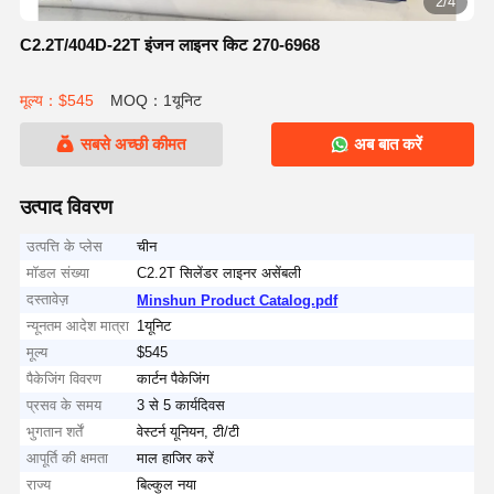
2/4
C2.2T/404D-22T इंजन लाइनर किट 270-6968
मूल्य：$545
MOQ：1यूनिट
सबसे अच्छी कीमत
अब बात करें
उत्पाद विवरण
उत्पत्ति के प्लेस
चीन
मॉडल संख्या
C2.2T सिलेंडर लाइनर असेंबली
दस्तावेज़
Minshun Product Catalog.pdf
न्यूनतम आदेश मात्रा
1यूनिट
मूल्य
$545
पैकेजिंग विवरण
कार्टन पैकेजिंग
प्रसव के समय
3 से 5 कार्यदिवस
भुगतान शर्तें
वेस्टर्न यूनियन, टी/टी
आपूर्ति की क्षमता
माल हाजिर करें
राज्य
बिल्कुल नया