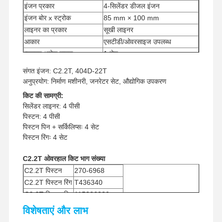
इंजन प्रकार
4-सिलेंडर डीजल इंजन
इंजन बोर x स्ट्रोक
85 mm × 100 mm
लाइनर का प्रकार
सूखी लाइनर
आकार
एसटीडी/ओवरसाइज उपलब्ध
न्यूनतम आदेश मात्रा
1 सेट
भुगतान विधि
वेस्टर्न यूनियन, टी/टी
संगत इंजन: C2.2T, 404D-22T
यूपीएस/डीएचएल/ईएमएस/टीएनटी/
अनुप्रयोग: निर्माण मशीनरी, जनरेटर सेट, औद्योगिक उपकरण
शिपिंग विधि
फेडएक्स
किट की सामग्री:
सिलेंडर लाइनर: 4 पीसी
पिस्टन: 4 पीसी
पिस्टन पिन + सर्किलिप्सः 4 सेट
पिस्टन रिंगः 4 सेट
C2.2T ओवरहाल किट भाग संख्या
C2.2T पिस्टन
270-6968
C2.2T पिस्टन रिंग
T436340
C2.2T पिस्टन पिन
115326220
विशेषताएं और लाभ