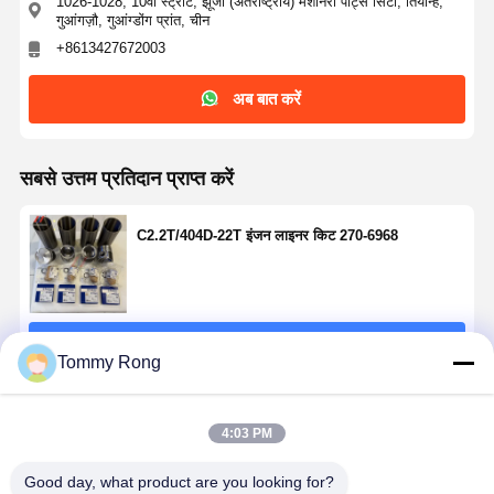
1026-1028, 10वीं स्ट्रीट, झूजी (अंतर्राष्ट्रीय) मशीनरी पार्ट्स सिटी, तियान्हे,
गुआंगज़ौ, गुआंग्डोंग प्रांत, चीन
+8613427672003
अब बात करें
सबसे उत्तम प्रतिदान प्राप्त करें
C2.2T/404D-22T इंजन लाइनर किट 270-6968
जारी रखें
Tommy Rong
अनुशंसित उत्पाद
4:03 PM
Good day, what product are you looking for?