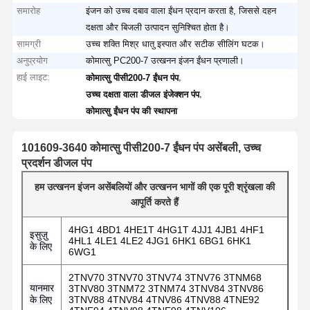
समारोह
इंजन को उच्च दबाव वाला ईंधन प्रदान करता है, जिससे दहन
दक्षता और बिजली उत्पादन सुनिश्चित होता है।
सामग्री
उच्च शक्ति मिश्र धातु इस्पात और सटीक सीलिंग घटक।
अनुप्रयोग
कोमात्सु PC200-7 उत्खनन इंजन ईंधन प्रणाली।
हाई लाइट:
,
कोमात्सु पीसी200-7 ईंधन पंप
,
उच्च दक्षता वाला डीजल इंजेक्शन पंप
कोमात्सु ईंधन पंप की स्थापना
101609-3640 कोमात्सु पीसी200-7 ईंधन पंप असेंबली, उच्च
प्रदर्शन डीजल पंप
हम उत्खनन इंजन असेंबलियों और उत्खनन भागों की एक पूरी श्रृंखला की
आपूर्ति करते हैं
4HG1 4BD1 4HE1T 4HG1T 4JJ1 4JB1 4HF1
इसुज़ु
4HL1 4LE1 4LE2 4JG1 6HK1 6BG1 6HK1
के लिए
6WG1
2TNV70 3TNV70 3TNV74 3TNV76 3TNM68
यानमार
3TNV80 3TNM72 3TNM74 3TNV84 3TNV86
के लिए
3TNV88 4TNV84 4TNV86 4TNV88 4TNE92