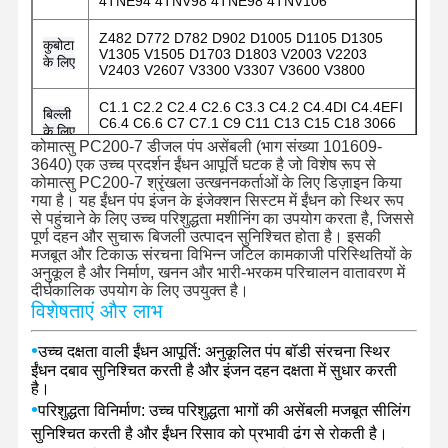
4TNE94 4TNV98 4TNE98 4TNV106
Z482 D772 D782 D902 D1005 D1105 D1305
कुबोटा
V1305 V1505 D1703 D1803 V2003 V2203
के लिए
V2403 V2607 V3300 V3307 V3600 V3800
C1.1 C2.2 C2.4 C2.6 C3.3 C4.2 C4.4DI C4.4EFI
बिल्ली
C6.4 C6.6 C7 C7.1 C9 C11 C13 C15 C18 3066
के लिए
3116 3126 3176
कोमात्सु PC200-7 डीजल पंप असेंबली (भाग संख्या 101609-
3640) एक उच्च प्रदर्शन ईंधन आपूर्ति घटक है जो विशेष रूप से
403D-11 403D-15 404D-22 404EA-22T 3054
कोमात्सु PC200-7 श्रृंखला उत्खननकर्ताओं के लिए डिज़ाइन किया
1104C-44 1104C-44TA 1104D-44 1104D-44T
पर्किन्स
गया है। यह ईंधन पंप इंजन के इंजेक्शन सिस्टम में ईंधन को स्थिर रूप
1104D-44TA 1104-E44T 1104D-E44TA 1106D-
के लिए
से पहुंचाने के लिए उच्च परिशुद्धता मशीनिंग का उपयोग करता है, जिससे
E66T 1106D-70TA 1106D-E70TA 1206F-
पूर्ण दहन और सुचारू बिजली उत्पादन सुनिश्चित होता है। इसकी
E70TTA
मजबूत और टिकाऊ संरचना विभिन्न जटिल कामकाजी परिस्थितियों के
अनुकूल है और निर्माण, खनन और भारी-भरकम परिचालन वातावरण में
B3.3 ISF3.8 4BT3.9 B4.5 QSB5.9 QSB6.7
अन्य
दीर्घकालिक उपयोग के लिए उपयुक्त है।
6CT8.3 6D107-1 6D107-2 6BT5.9 6LT8.9 QSL9
के लिए
विशेषताएं और लाभ
6LT9.3 NT855 M11 X12 X15
•
उच्च दक्षता वाली ईंधन आपूर्ति: अनुकूलित पंप बॉडी संरचना स्थिर
ईंधन दबाव सुनिश्चित करती है और इंजन दहन दक्षता में सुधार करती
है।
•
परिशुद्धता विनिर्माण: उच्च परिशुद्धता भागों की असेंबली मजबूत सीलिंग
सुनिश्चित करती है और ईंधन रिसाव को प्रभावी ढंग से रोकती है।