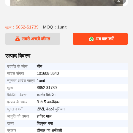
2/4
मूल्य：$652-$1739
MOQ：1unit
सबसे अच्छी कीमत
अब बात करें
उत्पाद विवरण
उत्पत्ति के प्लेस
चीन
मॉडल संख्या
101609-3640
न्यूनतम आदेश मात्रा
1unit
मूल्य
$652-$1739
पैकेजिंग विवरण
कार्टन पैकेजिंग
प्रसव के समय
3 से 5 कार्यदिवस
भुगतान शर्तें
टी/टी, वेस्टर्न यूनियन
आपूर्ति की क्षमता
हाजिर माल
राज्य
बिल्कुल नया
प्रकार
डीजल पंप असेंबली