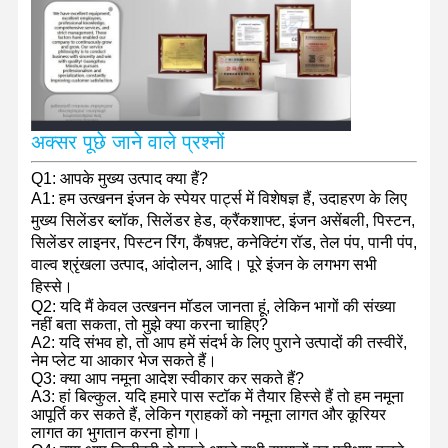
मित्सुबिशी इंजन
खुदाई करने वाला इंजन
इंजन पुनर्निर्माण किट
अक्सर पूछे जाने वाले प्रश्नों
इंजेक्शन पंप
Q1: आपके मुख्य उत्पाद क्या हैं?
A1: हम उत्खनन इंजन के स्पेयर पार्ट्स में विशेषज्ञ हैं, उदाहरण के लिए
टर्बोचार्जर असेंबली
मुख्य सिलेंडर ब्लॉक, सिलेंडर हेड, क्रैंकशाफ्ट, इंजन असेंबली, पिस्टन,
सिलेंडर लाइनर, पिस्टन रिंग, कैंषफ़्ट, कनेक्टिंग रॉड, तेल पंप, पानी पंप,
अन्य इंजन पार्ट्स
वाल्व श्रृंखला उत्पाद, आंदोलन, आदि। पूरे इंजन के लगभग सभी
हिस्से।
इलेक्ट्रॉनिक नियंत्रण तंत्र
Q2: यदि मैं केवल उत्खनन मॉडल जानता हूं, लेकिन भागों की संख्या
नहीं बता सकता, तो मुझे क्या करना चाहिए?
इंजन के विद्युत घटक
A2: यदि संभव हो, तो आप हमें संदर्भ के लिए पुराने उत्पादों की तस्वीरें,
नेम प्लेट या आकार भेज सकते हैं।
इंजन ईंधन प्रणाली
Q3: क्या आप नमूना आदेश स्वीकार कर सकते हैं?
A3: हां बिल्कुल. यदि हमारे पास स्टॉक में तैयार हिस्से हैं तो हम नमूना
खुदाई करने वाले हाइड्रोलिक पार्ट्स
आपूर्ति कर सकते हैं, लेकिन ग्राहकों को नमूना लागत और कूरियर
लागत का भुगतान करना होगा।