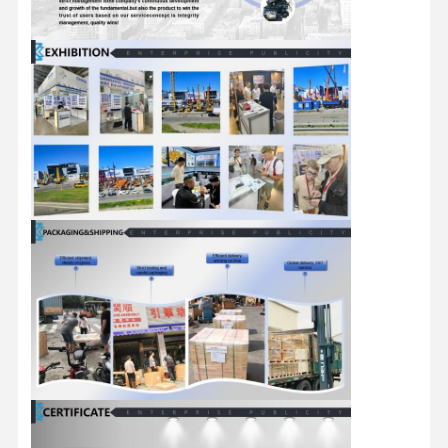
फ़ैक्टरी टूर
गुणवत्ता नियंत्रण
हमसे संपर्क करें
समाचार
मामले
पर्किन्स इंजन
यानमार इंजन
कुबोटा इंजन
इसुजु इंजन
कमिंस इंजन
डीजल इंजन