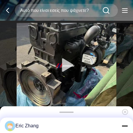
QSX15 Βιομηχανικός κινητήρας ντίζελ
Eric Zhang
399kW 2100 στροφές ανά λεπτό