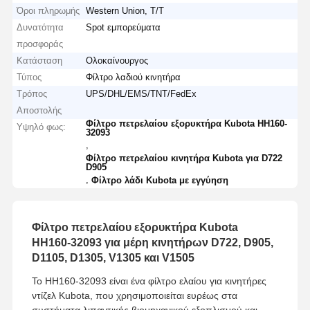
Όροι πληρωμής
Western Union, T/T
Δυνατότητα
Spot εμπορεύματα
προσφοράς
Κατάσταση
Ολοκαίνουργος
Τύπος
Φίλτρο λαδιού κινητήρα
Τρόπος
UPS/DHL/EMS/TNT/FedEx
Αποστολής
Φίλτρο πετρελαίου εξορυκτήρα Kubota HH160-
Υψηλό φως:
32093
,
Φίλτρο πετρελαίου κινητήρα Kubota για D722
D905
,
Φίλτρο λάδι Kubota με εγγύηση
Φίλτρο πετρελαίου εξορυκτήρα Kubota
HH160-32093 για μέρη κινητήρων D722, D905,
D1105, D1305, V1305 και V1505
Το HH160-32093 είναι ένα φίλτρο ελαίου για κινητήρες
ντίζελ Kubota, που χρησιμοποιείται ευρέως στα
συστήματα λιπαντικής βιομηχανικού εξοπλισμού και