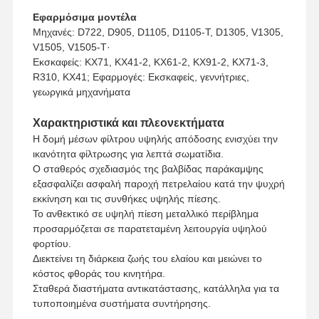
1 κομμάτι
παραγγελίας
Εφαρμόσιμα μοντέλα
Μέθοδος πληρωμής
Western Union, T/T
Μηχανές: D722, D905, D1105, D1105-T, D1305, V1305,
V1505, V1505-T·
Μέθοδος αποστολής
Υπηρεσίες παροχής υπηρεσιών
Εκσκαφείς: KX71, KX41-2, KX61-2, KX91-2, KX71-3,
R310, KX41; Εφαρμογές: Εκσκαφείς, γεννήτριες,
γεωργικά μηχανήματα
Χαρακτηριστικά και πλεονεκτήματα
Η δομή μέσων φίλτρου υψηλής απόδοσης ενισχύει την
ικανότητα φίλτρωσης για λεπτά σωματίδια.
Ο σταθερός σχεδιασμός της βαλβίδας παράκαμψης
εξασφαλίζει ασφαλή παροχή πετρελαίου κατά την ψυχρή
εκκίνηση και τις συνθήκες υψηλής πίεσης.
Το ανθεκτικό σε υψηλή πίεση μεταλλικό περίβλημα
προσαρμόζεται σε παρατεταμένη λειτουργία υψηλού
φορτίου.
Διεκτείνει τη διάρκεια ζωής του ελαίου και μειώνει το
κόστος φθοράς του κινητήρα.
Αρχική
Προϊόντα
Εκπομπή VR
Σχετικά Με
Σελίδα
Εμάς
Σταθερά διαστήματα αντικατάστασης, κατάλληλα για τα
τυποποιημένα συστήματα συντήρησης.