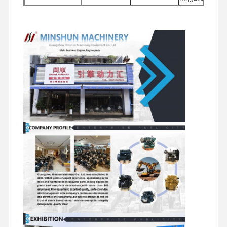
την
Κύβλα
Κεφαλές
Αντλίες νερού
επεξεργασία
ντίζελ
κυλίνδρων
κυλίνδρων
ηλεκτρικής
ενέργειας
Μηχανή της MITSUBISHI
Άλλα
Υδραυλικές
Μηχανές
Εκσκαφείο
Φίλτρα
εξαρτήματα
αντλίες
εκκίνησης
κινητήρα
εξορυκτών
εξάρτηση επανοικοδομήσεων μηχανών
Συστατικά
Συγκροτήματα
του
Συστατικά
Κύλινδροι
Αντλία ψεκασμού
κινητήρων
πλαισίου
περιστρεφόμενα
διανομής
ταξιδιού
και άλλα
Συνέλευση στροβιλοσυμπιεστών
εξαρτήματα
Άλλα μέρη κινητήρα
Ηλεκτρονικό σύστημα ελέγχου
Ηλεκτρικά εξαρτήματα κινητήρα
Σύστημα καυσίμου κινητήρα