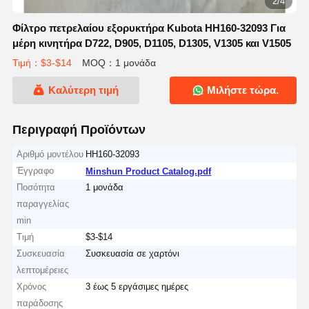
2/4
Φίλτρο πετρελαίου εξορυκτήρα Kubota HH160-32093 Για
μέρη κινητήρα D722, D905, D1105, D1305, V1305 και V1505
Τιμή：$3-$14
MOQ：1 μονάδα
Καλύτερη τιμή
Μιλήστε τώρα.
Περιγραφή Προϊόντων
Αριθμό μοντέλου
HH160-32093
Έγγραφο
Minshun Product Catalog.pdf
Ποσότητα
1 μονάδα
παραγγελίας
min
Τιμή
$3-$14
Συσκευασία
Συσκευασία σε χαρτόνι
λεπτομέρειες
Χρόνος
3 έως 5 εργάσιμες ημέρες
παράδοσης