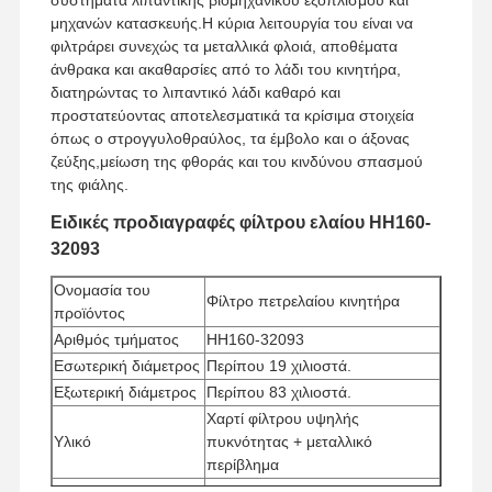
μηχανών κατασκευής.Η κύρια λειτουργία του είναι να
φιλτράρει συνεχώς τα μεταλλικά φλοιά, αποθέματα
άνθρακα και ακαθαρσίες από το λάδι του κινητήρα,
διατηρώντας το λιπαντικό λάδι καθαρό και
προστατεύοντας αποτελεσματικά τα κρίσιμα στοιχεία
όπως ο στρογγυλοθραύλος, τα έμβολο και ο άξονας
ζεύξης,μείωση της φθοράς και του κινδύνου σπασμού
της φιάλης.
Ειδικές προδιαγραφές φίλτρου ελαίου HH160-
32093
Ονομασία του
Φίλτρο πετρελαίου κινητήρα
προϊόντος
Αριθμός τμήματος
HH160-32093
Εσωτερική διάμετρος
Περίπου 19 χιλιοστά.
Εξωτερική διάμετρος
Περίπου 83 χιλιοστά.
Χαρτί φίλτρου υψηλής
Υλικό
πυκνότητας + μεταλλικό
περίβλημα
Ελάχιστη ποσότητα