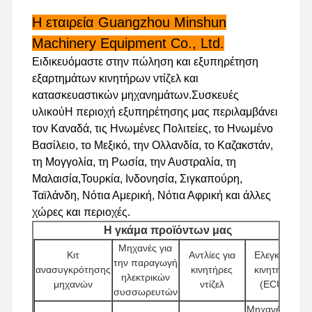
Η εταιρεία Guangzhou Minshun
Machinery Equipment Co., Ltd.
Επισκέψεις
Έλεγχος
Επικοινωνήσ
Ειδήσεις
Ειδικευόμαστε στην πώληση και εξυπηρέτηση
Στο
Ποιότητας
Τε Μαζί Μας
Εργοστάσιο
εξαρτημάτων κινητήρων ντίζελ και
κατασκευαστικών μηχανημάτων.Συσκευές
υλικούΗ περιοχή εξυπηρέτησης μας περιλαμβάνει
τον Καναδά, τις Ηνωμένες Πολιτείες, το Ηνωμένο
Βασίλειο, το Μεξικό, την Ολλανδία, το Καζακστάν,
Υποθέσεις
τη Μογγολία, τη Ρωσία, την Αυστραλία, τη
Μαλαισία,Τουρκία, Ινδονησία, Σιγκαπούρη,
Μηχανή Perkins
Ταϊλάνδη, Νότια Αμερική, Νότια Αφρική και άλλες
χώρες και περιοχές.
Μηχανή Yanmar
Η γκάμα προϊόντων μας
Μηχανές για
Μηχανή Kubota
Κιτ
Αντλίες για
Ελεγκτές
την παραγωγή
ανασυγκρότησης
κινητήρες
κινητήρα
ηλεκτρικών
Μηχανή Isuzu
μηχανών
ντίζελ
(ECU)
συσσωρευτών
Μηχανές για
Κινητήρας Cummins