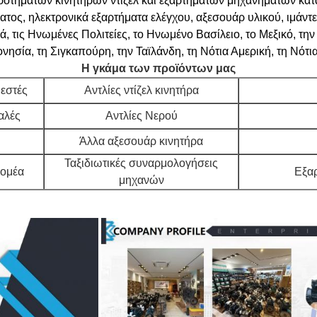
κροτημάτων κινητήρων ντίζελ και εξαρτημάτων μηχανημάτων κατ
τος, ηλεκτρονικά εξαρτήματα ελέγχου, αξεσουάρ υλικού, ιμάντ
 τις Ηνωμένες Πολιτείες, το Ηνωμένο Βασίλειο, το Μεξικό, την
ονησία, τη Σιγκαπούρη, την Ταϊλάνδη, τη Νότια Αμερική, τη Νότι
Η γκάμα των προϊόντων μας
εστές
Αντλίες ντίζελ κινητήρα
αλές
Αντλίες Νερού
Άλλα αξεσουάρ κινητήρα
Ταξιδιωτικές συναρμολογήσεις
νομέα
Εξαρ
μηχανών