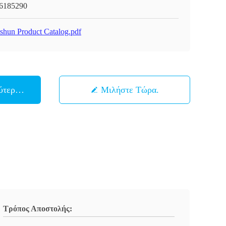
6185290
shun Product Catalog.pdf
ύτερη Τιμή
Μιλήστε Τώρα.
Τρόπος Αποστολής: