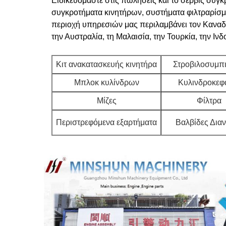
Ειδικευόμαστε στις πωλήσεις και το σέρβις συγ
συγκροτήματα κινητήρων, συστήματα φιλτραρίσμα
περιοχή υπηρεσιών μας περιλαμβάνει τον Καναδά,
την Αυστραλία, τη Μαλαισία, την Τουρκία, την Ινδ
Κιτ ανακατασκευής κινητήρα
Στροβιλοσυμπι
Μπλοκ κυλίνδρων
Κυλινδροκεφ
Μίζες
Φίλτρα
Περιστρεφόμενα εξαρτήματα
Βαλβίδες Δια