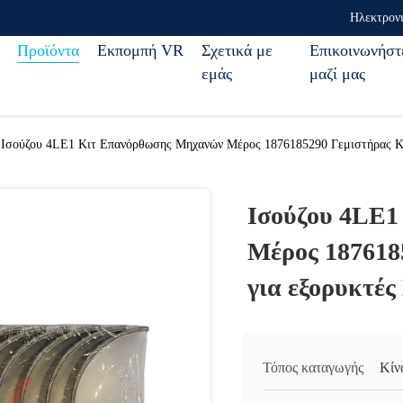
Ηλεκτρον
Προϊόντα
Εκπομπή VR
Σχετικά με
Επικοινωνήστ
εμάς
μαζί μας
Ισούζου 4LE1 Κιτ Επανόρθωσης Μηχανών Μέρος 1876185290 Γεμιστήρας Κρ
Ισούζου 4LE1
Μέρος 187618
για εξορυκτές
Τόπος καταγωγής
Κίν