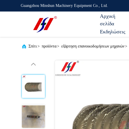
Guangzhou Minshun Machinery Equipment Co., Ltd.
Αρχική
σελίδα
Εκδηλώσεις
Σπίτι
>
προϊόντα
>
εξάρτηση επανοικοδομήσεων μηχανών
>