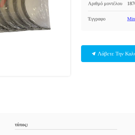
Αριθμό μοντέλου
187
Έγγραφο
Min
Λάβετε Την Καλ
τύπος: