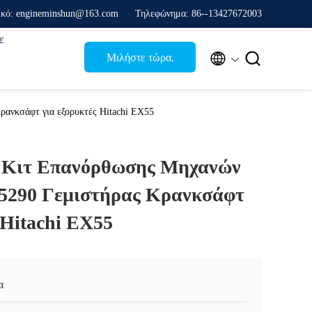
ικό: engineminshun@163.com
Τηλεφώνημα: 86--13427672003
ε


Μιλήστε τώρα.
ανκσάφτ για εξορυκτές Hitachi EX55
 Κιτ Επανόρθωσης Μηχανών
5290 Γεμιστήρας Κρανκσάφτ
 Hitachi EX55
α