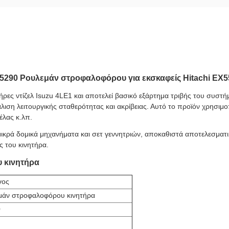
185290 Ρουλεμάν στροφαλοφόρου για εκσκαφείς Hitachi EX5
ήρες ντίζελ Isuzu 4LE1 και αποτελεί βασικό εξάρτημα τριβής του συστ
ιση λειτουργικής σταθερότητας και ακρίβειας. Αυτό το προϊόν χρησιμ
έλας κ.λπ.
 μικρά δομικά μηχανήματα και σετ γεννητριών, αποκαθιστά αποτελεσματ
ς του κινητήρα.
 κινητήρα
γος
μάν στροφαλοφόρου κινητήρα
0