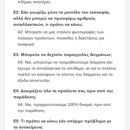
πλήρεις κινητήρες.
Υδραυλικά εξαρτήματα εκσκαφέα
Ε2: Εάν γνωρίζω μόνο το μοντέλο του εκσκαφέα,
ανταλλακτικά εκσκαφέα
αλλά δεν μπορώ να προσφέρω αριθμούς
ανταλλακτικών, τι πρέπει να κάνω;
Α2: Μπορείτε να μας στείλετε φωτογραφίες των
παλαιών προϊόντων, πινακίδες ή διαστάσεις για
αναφορά.
Ε3: Μπορείτε να δεχτείτε παραγγελίες δειγμάτων;
Α3: Ναι, μπορούμε να προμηθεύσουμε δείγματα εάν
έχουμε τα ανταλλακτικά σε απόθεμα, αν και οι πελάτες
πρέπει να καλύψουν το κόστος του δείγματος και τα
έξοδα αποστολής.
Ε4: Δοκιμάζετε όλα τα προϊόντα σας πριν από την
παράδοση;
Α4: Ναι, πραγματοποιούμε 100% δοκιμές πριν από
την παράδοση.
Ε5: Τι πρέπει να κάνω εάν υπάρχει πρόβλημα με
τα αντικείμενα;