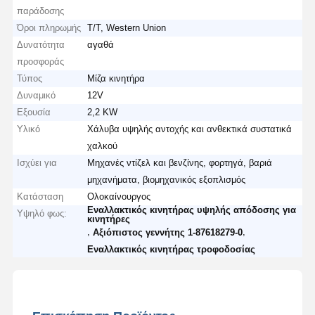
παράδοσης
Όροι πληρωμής
T/T, Western Union
Δυνατότητα
αγαθά
προσφοράς
Τύπος
Μίζα κινητήρα
Δυναμικό
12V
Εξουσία
2,2 KW
Υλικό
Χάλυβα υψηλής αντοχής και ανθεκτικά συστατικά
χαλκού
Ισχύει για
Μηχανές ντίζελ και βενζίνης, φορτηγά, βαριά
μηχανήματα, βιομηχανικός εξοπλισμός
Κατάσταση
Ολοκαίνουργος
Εναλλακτικός κινητήρας υψηλής απόδοσης για
Υψηλό φως:
κινητήρες
,
,
Αξιόπιστος γεννήτης 1-87618279-0
Εναλλακτικός κινητήρας τροφοδοσίας