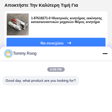
Αποκτήστε Την Καλύτερη Τιμή Για
1-87618271-0 Ηλεκτρικός κινητήρας εκκίνησης
κατασκευαστικών μηχανών Μέρος κινητήρα
Να συνεχίσει
Tommy Rong
Συνιστώμενα Προϊόντα
6:06 PM
Good day, what product are you looking for?
Κούμποτα
CAT C9
600-863-8111
M3T56172
228000-0990
Εναλλακτικός
Ειδικός
Μίζα 24V 1
κινητήρας
κινητήρας
κινητήρας
5.0KW S6K
εκκίνησης 12V
101211-8130
εκκίνησης 24V
Εξαρτήματ
9T 1.4KW για
24V 95A
για κινητήρες
κινητήρα γ
Καλύτερη τιμή
Καλύτερη τιμή
Καλύτερη τιμή
Καλύτερη τ