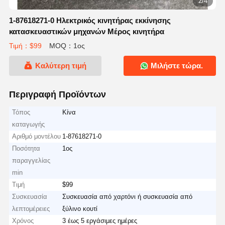
2/4
1-87618271-0 Ηλεκτρικός κινητήρας εκκίνησης
κατασκευαστικών μηχανών Μέρος κινητήρα
Τιμή：$99
MOQ：1ος
Καλύτερη τιμή
Μιλήστε τώρα.
Περιγραφή Προϊόντων
Τόπος
Κίνα
καταγωγής
Αριθμό μοντέλου
1-87618271-0
Ποσότητα
1ος
παραγγελίας
min
Τιμή
$99
Συσκευασία
Συσκευασία από χαρτόνι ή συσκευασία από
λεπτομέρειες
ξύλινο κουτί
Χρόνος
3 έως 5 εργάσιμες ημέρες