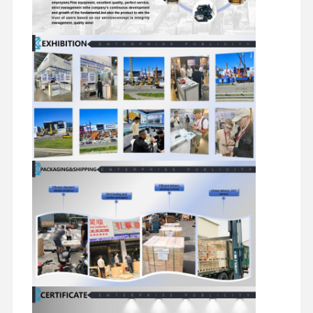
Επισκέψεις
Έλεγχος
Επικοινωνήσ
Ειδήσεις
Στο
Ποιότητας
Τε Μαζί Μας
Εργοστάσιο
Υποθέσεις
Μηχανή Perkins
Μηχανή Yanmar
Μηχανή Kubota
Μηχανή Isuzu
Κινητήρας Cummins