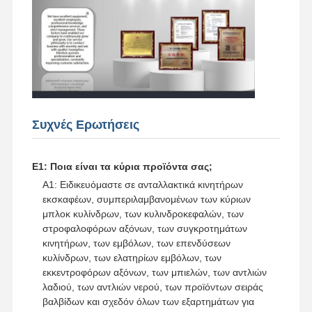
ντίζελ
Μηχανή της MITSUBISHI
Εκσκαφείο
εξάρτηση επανοικοδομήσεων μηχανών
Συχνές Ερωτήσεις
Αντλία ψεκασμού
Ε1: Ποια είναι τα κύρια προϊόντα σας;
Συνέλευση στροβιλοσυμπιεστών
Α1: Ειδικευόμαστε σε ανταλλακτικά κινητήρων
εκσκαφέων, συμπεριλαμβανομένων των κύριων
Άλλα μέρη κινητήρα
μπλοκ κυλίνδρων, των κυλινδροκεφαλών, των
στροφαλοφόρων αξόνων, των συγκροτημάτων
Ηλεκτρονικό σύστημα ελέγχου
κινητήρων, των εμβόλων, των επενδύσεων
κυλίνδρων, των ελατηρίων εμβόλων, των
Ηλεκτρικά εξαρτήματα κινητήρα
εκκεντροφόρων αξόνων, των μπιελών, των αντλιών
λαδιού, των αντλιών νερού, των προϊόντων σειράς
Σύστημα καυσίμου κινητήρα
βαλβίδων και σχεδόν όλων των εξαρτημάτων για