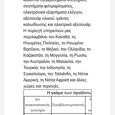
συστήματα φιλτραρίσματος,
ηλεκτρονικά εξαρτήματα ελέγχου,
αξεσουάρ υλικού, ιμάντες
καλωδίωσης και ηλεκτρικά αξεσουάρ.
Η περιοχή υπηρεσιών μας
περιλαμβάνει τον Καναδά, τις
Ηνωμένες Πολιτείες, το Ηνωμένο
Βασίλειο, το Μεξικό, την Ολλανδία, το
Καζακστάν, τη Μογγολία, τη Ρωσία,
την Αυστραλία, τη Μαλαισία, την
Τουρκία, την Ινδονησία, τη
Σιγκαπούρη, την Ταϊλάνδη, τη Νότια
Αμερική, τη Νότια Αφρική και άλλες
χώρες και περιοχές.
Η γκάμα των προϊόντων μας
Κιτ
Αντλίες
Ελε
ανακατασκευής
Στροβιλοσυμπιεστές
ντίζελ
κιν
κινητήρα
κινητήρα
(E