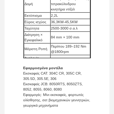
Δομή
τετρακύλινδρου
κινητήρα ντίζελ
Εκτόπισμα
2,2L
Εύρος ισχύος
36,3KW-45,5KW
Ταχύτητα
2500-3000 σ.α.λ
Διάτρηση ×
84 mm × 100 mm
Εγκεφαλικό
Περίπου 189–192 Nm
Μέγιστη Ροπή
@1800rpm
Αναλογία
23,3:1
Συμπίεσης
Εφαρμοσμένα μοντέλα
Μέθοδος
Υπερτροφοδοτούμενος
Εκσκαφείς CAT: 304C CR, 305C CR,
πρόσληψης
305.5D, 305.5E, 306
Σύστημα
Εκσκαφείς JCB: 8050RTS, 8050ZTS,
Μηχανική Έγχυση
Καύσης
8052, 8055, 8060, 8080
Μέθοδος
Εφαρμογές: Μίνι εκσκαφείς, φορτωτές
Υδροψύξη
Ψύξης
Αρχική
Προϊόντα
Εκπομπή VR
Σχετικά Με
ολίσθησης, σετ βιομηχανικών γεννητριών,
Σελίδα
Εμάς
Ελάχιστη
γεωργικά μηχανήματα
ποσότητα
1 τεμάχιο