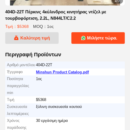
3/5
404D-22T Πέρκινς 4κύλινδρος κινητήρας ντίζελ με
τουρβοφόρτιση, 2.2L, N844LT/C2.2
Τιμή：$5368
MOQ：1ος
Καλύτερη τιμή
Μιλήστε τώρα.
Περιγραφή Προϊόντων
Αριθμό μοντέλου
404D-22T
Έγγραφο
Minshun Product Catalog.pdf
Ποσότητα
1ος
παραγγελίας
min
Τιμή
$5368
Συσκευασία
ξύλινη συσκευασία κουτιού
λεπτομέρειες
Χρόνος
30 εργάσιμη ημέρα
παράδοσης