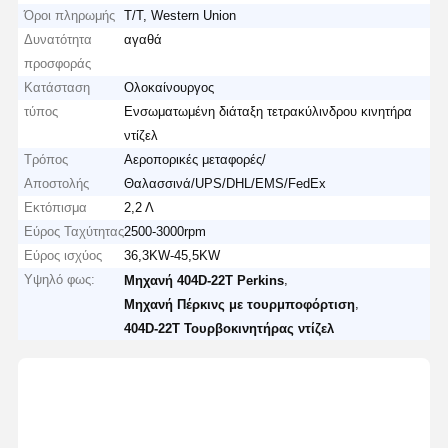
Όροι πληρωμής
T/T, Western Union
Δυνατότητα
αγαθά
προσφοράς
Κατάσταση
Ολοκαίνουργος
τύπος
Ενσωματωμένη διάταξη τετρακύλινδρου κινητήρα
ντίζελ
Τρόπος
Αεροπορικές μεταφορές/
Αποστολής
Θαλασσινά/UPS/DHL/EMS/FedEx
Εκτόπισμα
2,2 Λ
Εύρος Ταχύτητας
2500-3000rpm
Εύρος ισχύος
36,3KW-45,5KW
Υψηλό φως:
,
Μηχανή 404D-22T Perkins
,
Μηχανή Πέρκινς με τουρμποφόρτιση
404D-22T Τουρβοκινητήρας ντίζελ