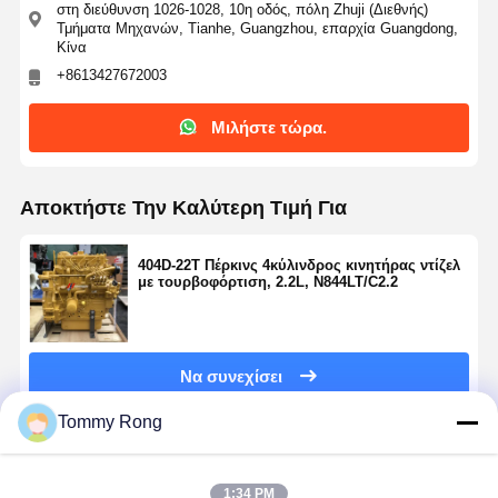
στη διεύθυνση 1026-1028, 10η οδός, πόλη Zhuji (Διεθνής)
Τμήματα Μηχανών, Tianhe, Guangzhou, επαρχία Guangdong,
Κίνα
+8613427672003
Μιλήστε τώρα.
Αποκτήστε Την Καλύτερη Τιμή Για
404D-22T Πέρκινς 4κύλινδρος κινητήρας ντίζελ
με τουρβοφόρτιση, 2.2L, N844LT/C2.2
Να συνεχίσει
Tommy Rong
Συνιστώμενα Προϊόντα
1:34 PM