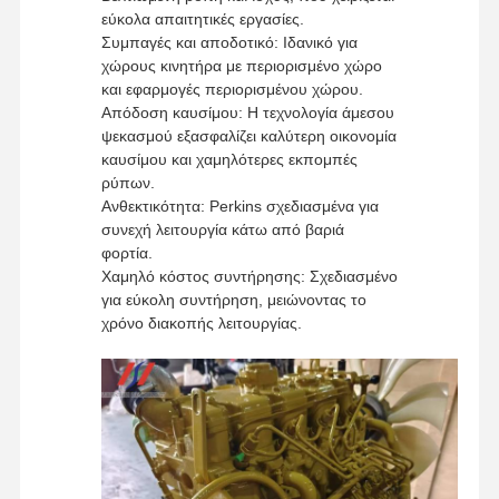
εύκολα απαιτητικές εργασίες.
Συμπαγές και αποδοτικό: Ιδανικό για
ντίζελ
χώρους κινητήρα με περιορισμένο χώρο
και εφαρμογές περιορισμένου χώρου.
Μηχανή της MITSUBISHI
Απόδοση καυσίμου: Η τεχνολογία άμεσου
ψεκασμού εξασφαλίζει καλύτερη οικονομία
Εκσκαφείο
καυσίμου και χαμηλότερες εκπομπές
ρύπων.
εξάρτηση επανοικοδομήσεων μηχανών
Ανθεκτικότητα: Perkins σχεδιασμένα για
συνεχή λειτουργία κάτω από βαριά
Αντλία ψεκασμού
φορτία.
Χαμηλό κόστος συντήρησης: Σχεδιασμένο
Συνέλευση στροβιλοσυμπιεστών
για εύκολη συντήρηση, μειώνοντας το
χρόνο διακοπής λειτουργίας.
Άλλα μέρη κινητήρα
Ηλεκτρονικό σύστημα ελέγχου
Ηλεκτρικά εξαρτήματα κινητήρα
Σύστημα καυσίμου κινητήρα