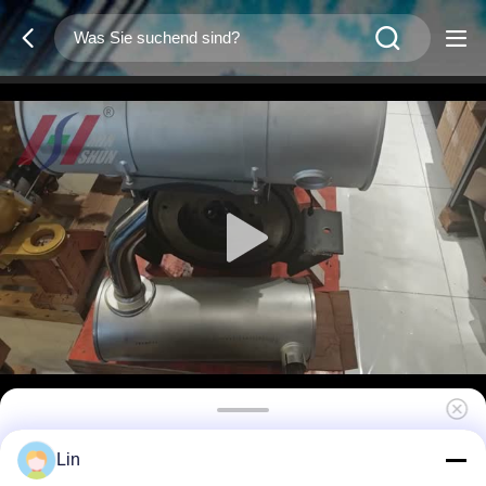
Mitsubishi 6D34-TLC1B Viertakt-Dieselmotor
Lin
Sechszylinder 5,86L Turbolader