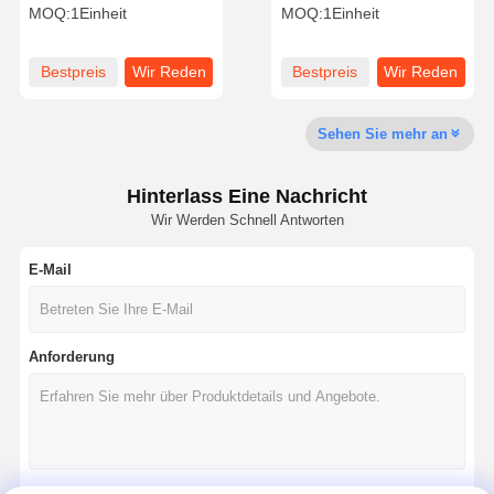
16060-51010 – geeignet für
4TNE88 Komatsu 4D84-3
MOQ:
1Einheit
MOQ:
1Einheit
den Austausch der
Motor Kraftstoffpumpe
Kraftstoffpumpe von
ersetzen
Baggermotoren
Werksbesicht
Qualitätskont
Kontakt Mit
Neuigkeiten
Bestpreis
Wir Reden
Bestpreis
Wir Reden
Igung
Rolle
Uns
Jetzt.
Jetzt.
Sehen Sie mehr an
Hinterlass Eine Nachricht
Fälle
Wir Werden Schnell Antworten
E-Mail
Perkins Engine
Yanmar-Motor
Anforderung
Kubota-Motor
Isuzu-Motor
Cummins Motor