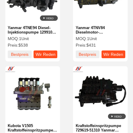
Yanmar 4TNE94 Diesel-
Yanmar 4TNV84
Injektionspumpe 129910-
Dieselmotor-
51000 Hochpräzisions-
Brennstoffpumpe 729649-
MOQ:
1Unit
MOQ:
1Unit
Dieselmotorteile
51320
Preis:
$538
Preis:
$431
Hochpräzisionsbaggermotor-
Brennstoffpumpen Teile
Bestpreis
Wir Reden
Bestpreis
Wir Reden
Jetzt.
Jetzt.
Zu Hause
Produkte
VR-Show
Über Uns
Kubota V1505
Kraftstoffeinspritzpumpe
Kraftstoffeinspritzpumpe
729619-51310 Yanmar