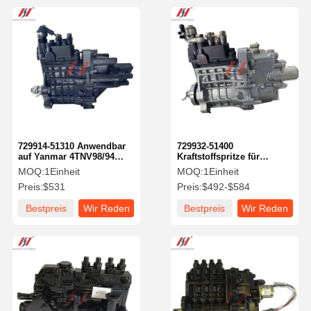
729914-51310 Anwendbar
729932-51400
auf Yanmar 4TNV98/94
Kraftstoffspritze für
Dieselmotor-
Yanmar 4TNV98 Motor
MOQ:
1Einheit
MOQ:
1Einheit
Pumpenbaugruppe
729948-51350 729992-51310
Preis:
$531
Preis:
$492-$584
729924-51300 729927-51420
Bestpreis
Wir Reden
Bestpreis
Wir Reden
Jetzt.
Jetzt.