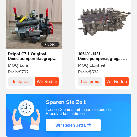
Delphi C7.1 Original
105401-1431
Dieselpumpen-Baugruppe
Dieselpumpenaggregat –
9521A031H Hohe
Mitsubishi 6D34
MOQ:
1uni
MOQ:
1Einheit
Haltbarkeit
Hochleistungs-
Preis:
$797
Preis:
$538
Dieselkraftstoffpumpe
Bestpreis
Wir Reden
Bestpreis
Wir Reden
Jetzt.
Jetzt.
Sparen Sie Zeit
Lassen Sie uns mit Ihnen die besten
Produkte kontaktieren.
Wir Reden Jetzt.