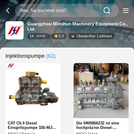
Guangzhou Minshun Machinery Equipment Co.,
Ltd.
14
5.0
Überprüfter Lieferant
YEARS
Injektionspumpe
(62)
CAT C6.4 Diesel
Die 0400866232 ist eine
Einspritzpumpe 326-4635
hochpräzise Diesel-
32F61-10302 10R-7662 für
Injektionspumpe.