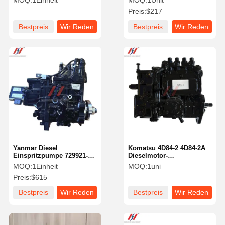
MOQ:
1Einheit
MOQ:
1Unit
320D Bagger Motorteile
Preis:
$217
Bestpreis
Wir Reden
Bestpreis
Wir Reden
Jetzt.
Jetzt.
Yanmar Diesel
Komatsu 4D84-2 4D84-2A
Einspritzpumpe 729921-
Dieselmotor-
51360 für 4TNV98
Injektionspumpe 729436-
MOQ:
1Einheit
MOQ:
1uni
elektronisch gesteuerten
51360 729555-51310 - Teile
Preis:
$615
Dieselmotor.
für Minibagger
Bestpreis
Wir Reden
Bestpreis
Wir Reden
Jetzt.
Jetzt.