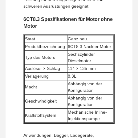
schweren Ausrüstungen geeignet.
6CT8.3 Spezifikationen für Motor ohne
Motor
Staat
Ganz neu.
Produktbezeichnung
6CT8.3 Nackter Motor
Sechszylinder
Typ des Motors
Dieselmotor
Auslöser × Schlag
114 × 135 mm
Verlagerung
8.3L
Abhängig von der
Macht
Konfiguration
Abhängig von der
Geschwindigkeit
Konfiguration
Mechanische Inline-
Kraftstoffsystem
Injektionspumpe
Mindestbestellmenge
1 Stück
Zahlungsmethoden
Western Union, T/T
Anwendungen: Bagger, Ladegeräte,