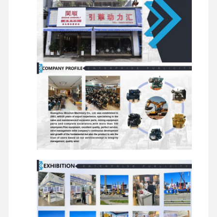
Rohrleitung
ECU, Steuermodul, Druck,
Temperatur, Positionssens
Elektronische
Batterie, Starter, Generator
Komponenten
Kabel, Relais, Sicherung,
Schalter
Gleisrahmen, Spannvorric
Gleisschuh, Antriebsrad,
Iderrad, Gleiswalze,
Bauteile des Fahrwerks
Gleisstützwalze,
Fahrverminderung, Getrie
Lager, Öldichtungen
Ölfilter, Dieselfilter,
Filter
Hydraulikfilter, Luftfilter,
Kraftstofffilter
Zähne, Seitenzähne,
Schneidklingen, Nadeln,