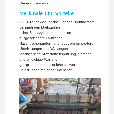
Generatorensätze
UPS / DHL / EMS /
Versandmethoden
TNT / FedEx
Merkmale und Vorteile
8.3L Großbewegungsbau, hohes Drehmoment
bei niedrigen Drehzahlen
Inline-Sechszylinderkonstruktion,
ausgezeichnete Lauffläche
Nassflaschenumformung, bequem für spätere
Überholungen und Wartungen
Mechanische Kraftstoffeinspritzung, einfache
und langlebige Wartung
geeignet für kontinuierliche schwere
Belastungen mit hoher Intensität
Zu Hause
Produkte
VR-Show
Über Uns