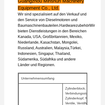
Guangzhou Minshun Machinery
Dieselmotor
Equipment Co., Ltd.
MITSUBISHI-Maschine
Wir sind spezialisiert auf den Verkauf und
den Service von Dieselmotoren und
Baggermotor
Baumaschinenbauteilen.HardwarezubehörWir
bieten Dienstleistungen in den Bereichen
Maschinenwiederaufbauenausrüstung
Kanada, USA, Großbritannien, Mexiko,
Injektionspumpe
Niederlande, Kasachstan, Mongolei,
Russland, Australien, Malaysia,Türkei,
Turbolader-Versammlung
Indonesien, Singapur, Thailand,
Südamerika, Südafrika und andere
Andere Motorteile
Länder und Regionen.
Elektronisches Kontrollsystem
Unternehmensumfang
Elektrische Komponenten von Motoren
Zylinderblock, Kurbelwelle,
Kraftstoffsystem des Motors
Verbindungsstange, Kolbe
Zylinderkopf, Nockenwelle,
Hydraulikteile für Bagger
Ventile, Ventilfedern,