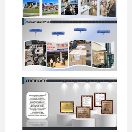
Verschleißteile
Schrauben, O-Ringe,
Öldichtungen, hydraulisch
Dichtungen
Gummireifen,
Gummidichtungen,
Bauteile aus Kautschuk
Stoßdämpfer aus Gummi,
Rohrleitungen aus Gummi
Reisebänder,
Ausrüstungskomponenten
Reduzierungsräder, Drehr
Getriebesätze
Steuerhebel, Steuergriffe,
Instrumententafel, Bildschi
Komponenten der Kabine
Alarmanlage, Klimaanlage, 
Sicherheitsgurte, Pedale
Ausgereift mit einer Breite
Arbeitsgeräte
mehr als 20 mm, jedoch ni
mehr als 30 mm