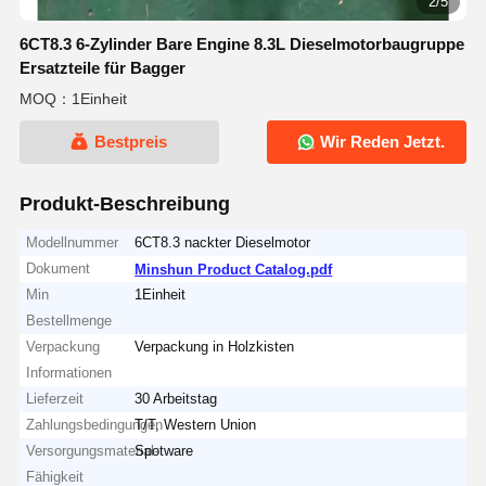
2/5
6CT8.3 6-Zylinder Bare Engine 8.3L Dieselmotorbaugruppe
Ersatzteile für Bagger
MOQ：1Einheit
Bestpreis
Wir Reden Jetzt.
Produkt-Beschreibung
Modellnummer
6CT8.3 nackter Dieselmotor
Dokument
Minshun Product Catalog.pdf
Min
1Einheit
Bestellmenge
Verpackung
Verpackung in Holzkisten
Informationen
Lieferzeit
30 Arbeitstag
Zahlungsbedingungen
T/T, Western Union
Versorgungsmaterial-
Spotware
Fähigkeit