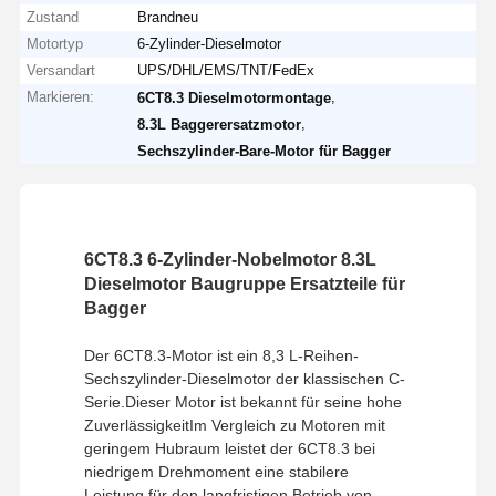
Zustand
Brandneu
Motortyp
6-Zylinder-Dieselmotor
Versandart
UPS/DHL/EMS/TNT/FedEx
Markieren:
,
6CT8.3 Dieselmotormontage
,
8.3L Baggerersatzmotor
Sechszylinder-Bare-Motor für Bagger
6CT8.3 6-Zylinder-Nobelmotor 8.3L
Dieselmotor Baugruppe Ersatzteile für
Bagger
Der 6CT8.3-Motor ist ein 8,3 L-Reihen-
Sechszylinder-Dieselmotor der klassischen C-
Serie.Dieser Motor ist bekannt für seine hohe
ZuverlässigkeitIm Vergleich zu Motoren mit
geringem Hubraum leistet der 6CT8.3 bei
niedrigem Drehmoment eine stabilere
Leistung.für den langfristigen Betrieb von