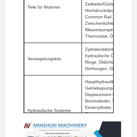
Zeitkette/Gürtel,
Ersatzteile für Bagger
Teile für Motoren
Hochdruckölpumpe, Injekt
Common Rail, Turbolader,
Zwischenkühler,Auspuffkoll
Wasserpumpe, Heizkörper
Thermostat, Ölpumpe
Zylinderöldichtungen,
hydraulische Öldichtungen
Versiegelungskits
Ringe, Öldichtungsringe,
Dichtungen, Dichtungspols
Haupthydraulikpumpe,
Getriebepumpe, Variable
Displacement Pumpe,
Boomsilinder, Stangenzylin
Eimerzylinder, Mehrwegvent
Hydraulische Systeme
Erleichterungsventil,
Reisemotor, Schwingmotor
hydraulischer
Ölbehälter,Hydraulikölfilter,