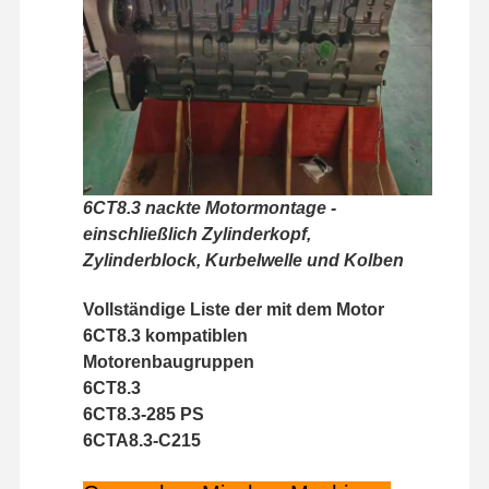
Werksbesicht
Qualitätskont
Kontakt Mit
Neuigkeiten
Igung
Rolle
Uns
6CT8.3 nackte Motormontage -
Fälle
einschließlich Zylinderkopf,
Zylinderblock, Kurbelwelle und Kolben
Perkins Engine
Vollständige Liste der mit dem Motor
Yanmar-Motor
6CT8.3 kompatiblen
Kubota-Motor
Motorenbaugruppen
6CT8.3
Isuzu-Motor
6CT8.3-285 PS
6CTA8.3-C215
Cummins Motor