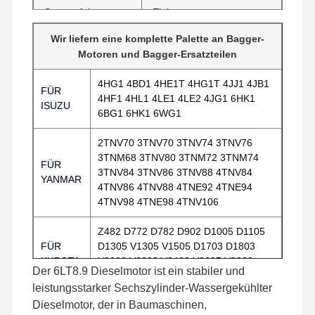
Startverfahren
Elektrostarter
Wir liefern eine komplette Palette an Bagger-
Baumaschinen, Lader,
Motoren und Bagger-Ersatzteilen
Bagger, Stromaggregate,
Anwendung
industrielle
4HG1 4BD1 4HE1T 4HG1T 4JJ1 4JB1
FÜR
Energiesysteme
4HF1 4HL1 4LE1 4LE2 4JG1 6HK1
ISUZU
6BG1 6HK1 6WG1
2TNV70 3TNV70 3TNV74 3TNV76
3TNM68 3TNV80 3TNM72 3TNM74
FÜR
3TNV84 3TNV86 3TNV88 4TNV84
YANMAR
4TNV86 4TNV88 4TNE92 4TNE94
4TNV98 4TNE98 4TNV106
Z482 D772 D782 D902 D1005 D1105
FÜR
D1305 V1305 V1505 D1703 D1803
KUBOTA
V2003 V2203 V2403 V2607 V3300
Der 6LT8.9 Dieselmotor ist ein stabiler und
Zu Hause
Produkte
VR-Show
Über Uns
V3307 V3600 V3800
leistungsstarker Sechszylinder-Wassergekühlter
Dieselmotor, der in Baumaschinen,
C1.1 C2.2 C2.4 C2.6 C3.3 C4.2 C4.4DI