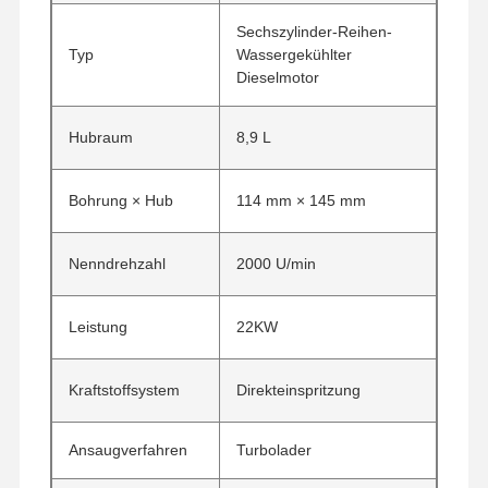
Sechszylinder-Reihen-
Typ
Wassergekühlter
Dieselmotor
Hubraum
8,9 L
Bohrung × Hub
114 mm × 145 mm
Nenndrehzahl
2000 U/min
Leistung
22KW
Kraftstoffsystem
Direkteinspritzung
Ansaugverfahren
Turbolader