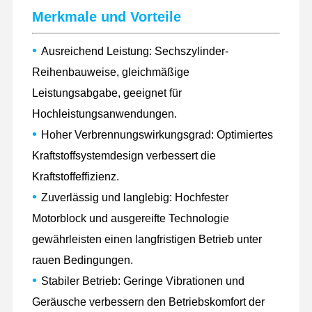
Dieselmotor
Merkmale und Vorteile
MITSUBISHI-Maschine
•
Ausreichend Leistung: Sechszylinder-
Baggermotor
Reihenbauweise, gleichmäßige
Leistungsabgabe, geeignet für
Maschinenwiederaufbauenausrüstung
Hochleistungsanwendungen.
Injektionspumpe
•
Hoher Verbrennungswirkungsgrad: Optimiertes
Turbolader-Versammlung
Kraftstoffsystemdesign verbessert die
Kraftstoffeffizienz.
Andere Motorteile
•
Zuverlässig und langlebig: Hochfester
Elektronisches Kontrollsystem
Motorblock und ausgereifte Technologie
Elektrische Komponenten von Motoren
gewährleisten einen langfristigen Betrieb unter
rauen Bedingungen.
Kraftstoffsystem des Motors
•
Stabiler Betrieb: Geringe Vibrationen und
Hydraulikteile für Bagger
Geräusche verbessern den Betriebskomfort der