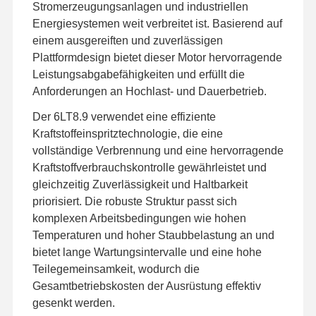
FÜR CAT
C4.4EFI C6.4 C6.6 C7 C7.1 C9 C11
Stromerzeugungsanlagen und industriellen
C13 C15 C18 3066 3116 3126 3176
Energiesystemen weit verbreitet ist. Basierend auf
einem ausgereiften und zuverlässigen
Werksbesicht
Qualitätskont
Kontakt Mit
Neuigkeiten
403D-11 403D-15 404D-22 404EA-22T
Igung
Rolle
Uns
Plattformdesign bietet dieser Motor hervorragende
3054 1104C-44 1104C-44TA 1104D-44
FÜR
Leistungsabgabefähigkeiten und erfüllt die
1104D-44T 1104D-44TA 1104-E44T
PERKINS
Anforderungen an Hochlast- und Dauerbetrieb.
1104D-E44TA 1106D-E66T 1106D-
70TA 1106D-E70TA 1206F-E70TTA
Der 6LT8.9 verwendet eine effiziente
Kraftstoffeinspritztechnologie, die eine
Fälle
B3.3 ISF3.8 4BT3.9 B4.5 QSB5.9
vollständige Verbrennung und eine hervorragende
FÜR
QSB6.7 6CT8.3 6D107-1 6D107-2
Kraftstoffverbrauchskontrolle gewährleistet und
Sonstige
6BT5.9 6LT8.9 QSL9 6LT9.3 NT855
Perkins Engine
M11 X12 X15
gleichzeitig Zuverlässigkeit und Haltbarkeit
priorisiert. Die robuste Struktur passt sich
Yanmar-Motor
komplexen Arbeitsbedingungen wie hohen
Kubota-Motor
Temperaturen und hoher Staubbelastung an und
bietet lange Wartungsintervalle und eine hohe
Isuzu-Motor
Teilegemeinsamkeit, wodurch die
Gesamtbetriebskosten der Ausrüstung effektiv
Cummins Motor
gesenkt werden.