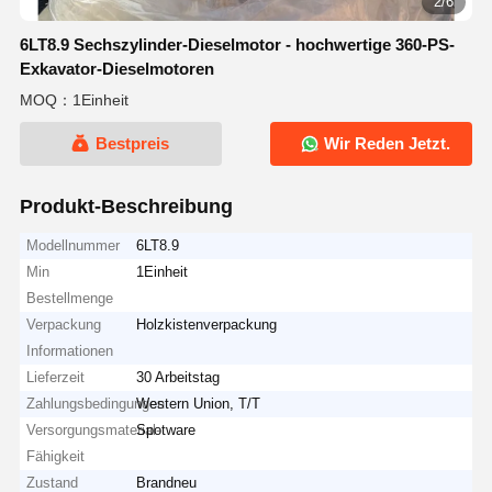
3/6
6LT8.9 Sechszylinder-Dieselmotor - hochwertige 360-PS-
Exkavator-Dieselmotoren
MOQ：1Einheit
Bestpreis
Wir Reden Jetzt.
Produkt-Beschreibung
Modellnummer
6LT8.9
Min
1Einheit
Bestellmenge
Verpackung
Holzkistenverpackung
Informationen
Lieferzeit
30 Arbeitstag
Zahlungsbedingungen
Western Union, T/T
Versorgungsmaterial-
Spotware
Fähigkeit
Zustand
Brandneu