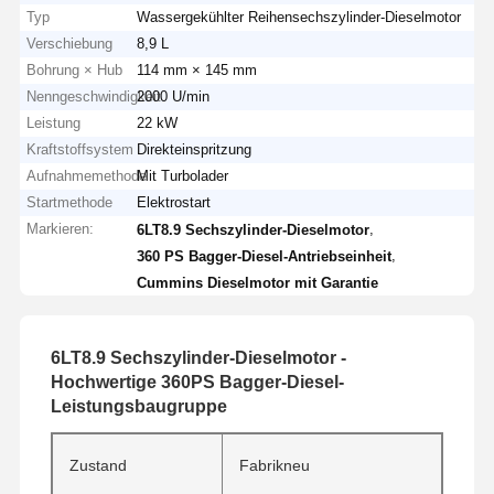
Typ
Wassergekühlter Reihensechszylinder-Dieselmotor
Verschiebung
8,9 L
Bohrung × Hub
114 mm × 145 mm
Nenngeschwindigkeit
2000 U/min
Leistung
22 kW
Kraftstoffsystem
Direkteinspritzung
Aufnahmemethode
Mit Turbolader
Startmethode
Elektrostart
Markieren:
,
6LT8.9 Sechszylinder-Dieselmotor
,
360 PS Bagger-Diesel-Antriebseinheit
Cummins Dieselmotor mit Garantie
6LT8.9 Sechszylinder-Dieselmotor -
Hochwertige 360PS Bagger-Diesel-
Leistungsbaugruppe
Zustand
Fabrikneu