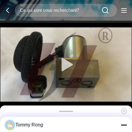
PC220-8 Pompes hydrauliques soupape
Tommy Rong
solénoïde, système de commande