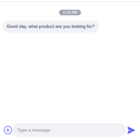
hydraulique de la pelle
Parlez Maintenant.
4:16 PM
Envoyer Une Demande
Good day, what product are you looking for?
#
Pompe À Essence Électrique
#
Lampe De Ventilateur Du Moteur
#
Séparateur De Diesel
Autres pièces du moteur
2026-03-21
Vanne solénoïde de pompe hydraulique PC220-8, contrôle du système
hydraulique d'excavatrice La vanne solénoïde de pompe hydraulique
PC220-8 est un composant de contrôle essentiel dans les systèmes ...
Voir plus
Messages du visiteur
Laissez un message
Aucun commentaire public