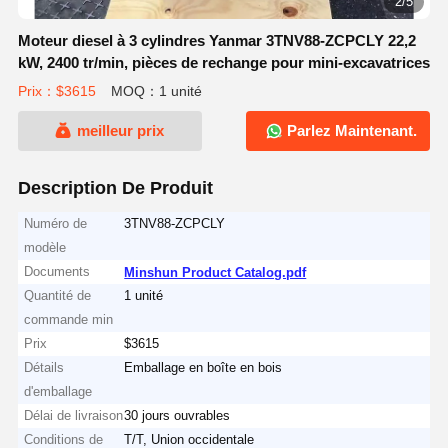
2/5
Moteur diesel à 3 cylindres Yanmar 3TNV88-ZCPCLY 22,2
kW, 2400 tr/min, pièces de rechange pour mini-excavatrices
Prix：$3615
MOQ：1 unité
meilleur prix
Parlez Maintenant.
Description De Produit
Numéro de
3TNV88-ZCPCLY
modèle
Documents
Minshun Product Catalog.pdf
Quantité de
1 unité
commande min
Prix
$3615
Détails
Emballage en boîte en bois
d'emballage
Délai de livraison
30 jours ouvrables
Conditions de
T/T, Union occidentale