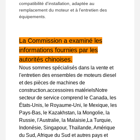
compatibilité d'installation, adaptée au
remplacement du moteur et à l'entretien des
équipements.
Visite De
Contrôle
Contactez-
Nouvelles
L'usine
Qualité
Nous
La Commission a examiné les
informations fournies par les
autorités chinoises.
Les Affaires
Nous sommes spécialisés dans la vente et
l'entretien des ensembles de moteurs diesel
Perkins Engine
et des pièces de machines de
construction.accessoires matérielsNotre
Moteur Yanmar
secteur de service comprend le Canada, les
États-Unis, le Royaume-Uni, le Mexique, les
Moteur Kubota
Pays-Bas, le Kazakhstan, la Mongolie, la
Russie, l'Australie, la Malaisie,La Turquie,
Moteur Isuzu
Indonésie, Singapour, Thaïlande, Amérique
Moteur Cummins
du Sud, Afrique du Sud et autres pays et