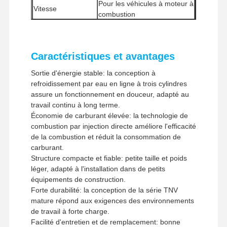
Pour les véhicules à moteur à
Vitesse
combustion
Système de
Système électronique
carburant
d'injection de carburant
Système de
Caractéristiques et avantages
Injection directe
combustion
Sortie d'énergie stable: la conception à
Méthode de prise
Aspiré naturellement
refroidissement par eau en ligne à trois cylindres
Quantité minimale
1 pièce
assure un fonctionnement en douceur, adapté au
de commande
travail continu à long terme.
Méthodes de
Western Union, T/T
Économie de carburant élevée: la technologie de
paiement
combustion par injection directe améliore l'efficacité
Méthodes de
UPS / DHL / EMS / TNT /
de la combustion et réduit la consommation de
transport
FedEx
carburant.
Structure compacte et fiable: petite taille et poids
léger, adapté à l'installation dans de petits
équipements de construction.
Forte durabilité: la conception de la série TNV
Accueil
Produits
Le Spectacle
À Propos De
mature répond aux exigences des environnements
VR
Nous
de travail à forte charge.
Facilité d'entretien et de remplacement: bonne