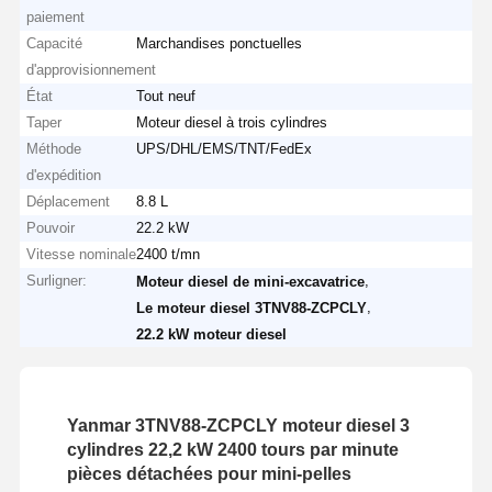
paiement
Capacité
Marchandises ponctuelles
d'approvisionnement
État
Tout neuf
Taper
Moteur diesel à trois cylindres
Méthode
UPS/DHL/EMS/TNT/FedEx
d'expédition
Déplacement
8.8 L
Pouvoir
22.2 kW
Vitesse nominale
2400 t/mn
Surligner:
,
Moteur diesel de mini-excavatrice
,
Le moteur diesel 3TNV88-ZCPCLY
22.2 kW moteur diesel
Yanmar 3TNV88-ZCPCLY moteur diesel 3
cylindres 22,2 kW 2400 tours par minute
pièces détachées pour mini-pelles