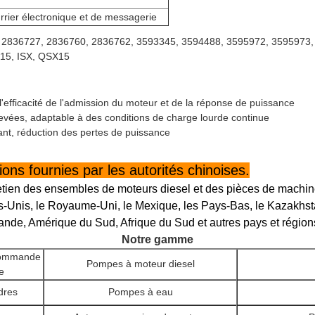
rrier électronique et de messagerie
, 2836727, 2836760, 2836762, 3593345, 3594488, 3595972, 3595973
X15, ISX, QSX15
efficacité de l'admission du moteur et de la réponse de puissance
levées, adaptable à des conditions de charge lourde continue
rant, réduction des pertes de puissance
ns fournies par les autorités chinoises.
etien des ensembles de moteurs diesel et des pièces de machin
-Unis, le Royaume-Uni, le Mexique, les Pays-Bas, le Kazakhstan,
ande, Amérique du Sud, Afrique du Sud et autres pays et région
Notre gamme
commande
Pompes à moteur diesel
e
dres
Pompes à eau