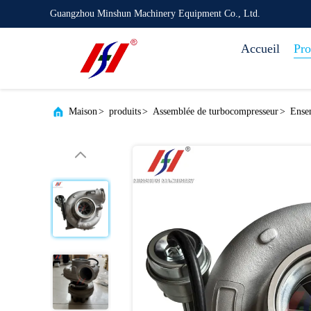
Guangzhou Minshun Machinery Equipment Co., Ltd.
Accueil
Pro
Maison
>
produits
>
Assemblée de turbocompresseur
>
Ense