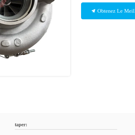
Obtenez Le Meill
taper: