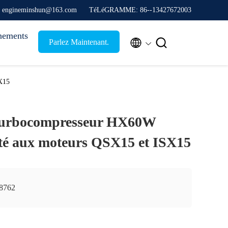
: engineminshun@163.com
TéLéGRAMME: 86--13427672003
nements


Parlez Maintenant.
X15
turbocompresseur HX60W
té aux moteurs QSX15 et ISX15
8762