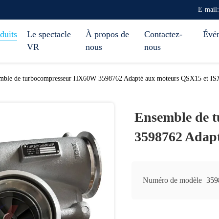
E-mail
duits
Le spectacle
À propos de
Contactez-
Évé
VR
nous
nous
mble de turbocompresseur HX60W 3598762 Adapté aux moteurs QSX15 et IS
Ensemble de 
3598762 Adap
Numéro de modèle
359