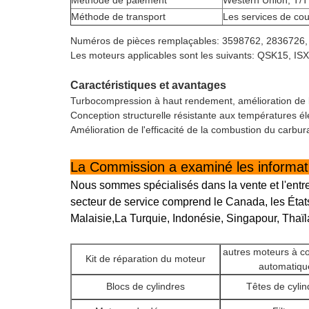
Méthode de paiement
Western Union, T/T
Méthode de transport
Les services de cou
Numéros de pièces remplaçables: 3598762, 2836726
Les moteurs applicables sont les suivants: QSK15, IS
Caractéristiques et avantages
Turbocompression à haut rendement, amélioration de l'
Conception structurelle résistante aux températures é
Amélioration de l'efficacité de la combustion du carbu
La Commission a examiné les informatio
Nous sommes spécialisés dans la vente et l'entr
secteur de service comprend le Canada, les États
Malaisie,La Turquie, Indonésie, Singapour, Thaïl
autres moteurs à 
Kit de réparation du moteur
automatiqu
Blocs de cylindres
Têtes de cylin